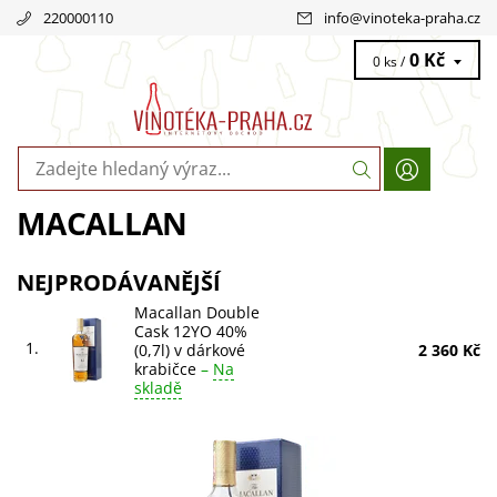
220000110
info
@
vinoteka-praha.cz
0 Kč
0 ks /
MACALLAN
NEJPRODÁVANĚJŠÍ
Macallan Double
Cask 12YO 40%
1.
(0,7l) v dárkové
2 360 Kč
krabičce
–
Na
skladě
Macallan Double Cask 12YO 0,7l v dárkové krabičce. Zlatá
barva s vůní fondánu, pomerančů a vanilky. Chuť rozinek