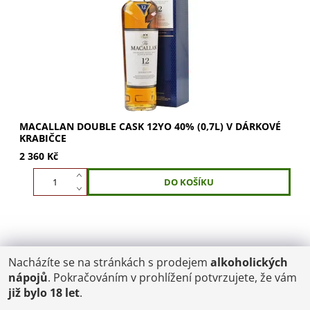
s mléčnou čokoládou a karamelkami....
MACALLAN DOUBLE CASK 12YO 40% (0,7L) V DÁRKOVÉ
KRABIČCE
2 360 Kč
Nacházíte se na stránkách s prodejem
alkoholických
POŠTOVNÉ
nápojů
. Pokračováním v prohlížení potvrzujete, že vám
ČR: od 95,-
již bylo 18 let
.
SK: 350,-
EU: 1200,-