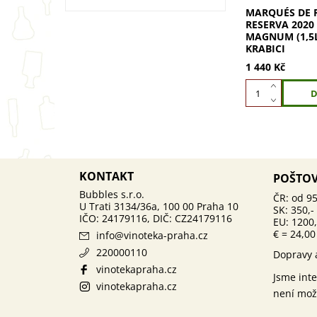
MARQUÉS DE R
RESERVA 2020
MAGNUM (1,5L
KRABICI
1 440 Kč
KONTAKT
POŠTO
ČR: od 95
SK: 350,-
EU: 1200,
€ = 24,00
info
@
vinoteka-praha.cz
220000110
Dopravy 
vinotekapraha.cz
Jsme int
vinotekapraha.cz
není mož