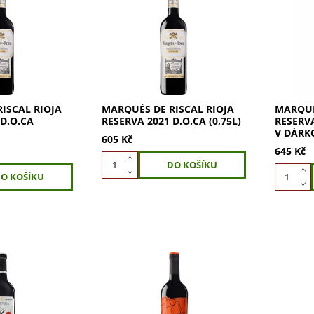
cal Rioja
Marqués de Riscal Rioja
Marqués
,375l) – víno,
Reserva 2021 (0,75l) – víno,
Reserva 
celý region.
které definuje celý region.
které de
cal Reserva je
Marqués de Riscal Reserva je
Marqués
nějších...
jedno z nejslavnějších...
jedno z 
ISCAL RIOJA
MARQUÉS DE RISCAL RIOJA
MARQUÉ
 D.O.CA
RESERVA 2021 D.O.CA (0,75L)
RESERVA
V DÁRK
605 Kč
645 Kč
cal Rioja
Marqués de Riscal Rioja Finca
Marqués
ajné znamení
Torrea 2020 – moderní tvář
Reserva 
eserva XR je
legendárního domu. Finca
víno ve
let trvající
Torrea je moderní, ovocně
Marqués