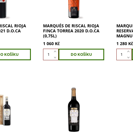
lepmistři
laděné víno z konkrétních
2020 v
parcel...
1,5l –...
ISCAL RIOJA
MARQUÉS DE RISCAL RIOJA
MARQUÉ
21 D.O.CA
FINCA TORREA 2020 D.O.CA
RESERVA
(0,75L)
MAGNUM
1 060 Kč
1 280 K
cal Rioja
Marqués de Riscal Rioja
,75l) – ikonické
Grand Reserva 2018 – víno,
epém formátu.
které spojuje minulost s
scal Reserva
věčností. Marqués de Riscal
movém formátu
Gran Reserva je nadčasové
víno, které...