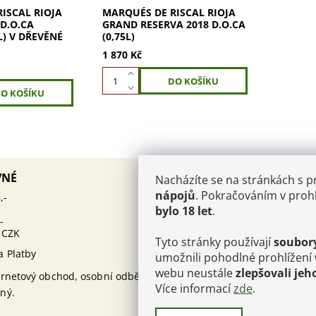
ISCAL RIOJA
MARQUÉS DE RISCAL RIOJA
 D.O.CA
GRAND RESERVA 2018 D.O.CA
) V DŘEVĚNÉ
(0,75L)
1 870 Kč
AKTUALITY
VNÉ
Nacházíte se na stránkách s 
PÁROVÁNÍ KAVIÁRU
nápojů
. Pokračováním v prohl
12.10.2025
,-
ŠAMPAŇSKÉHO: UMĚNÍ, KTE
bylo 18 let
.
MUSÍTE OVLÁDNOUT
-
 CZK
Kam v Champagni:
25.6.2024
Tyto stránky používají
soubor
Perrier-Jouët Cellier Belle E
a Platby
umožnili pohodlné prohlížení
Kam v Champagni: C
30.4.2024
webu neustále
zlepšovali jeh
ernetový obchod, osobní odběr
Clicquot
Více informací
zde
.
ný.