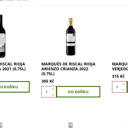
cal Viña
Marqués de Riscal Arienzo
Marqués
,75l) – brána
Crianza 2022 (0,75l) – čistá
Verjedo 
Riojy. Viña
esence Rioja Alavesa. Arienzo
začíná v
upní cuvée
je atypické Crianza z dílny
Marqués
tarších a
Marqués de Riscal – víno ze
BIO 202
.
100%...
bílé víno
ISCAL RIOJA
MARQUÉS DE RISCAL RIOJA
MARQUÉ
2021 (0,75L)
ARIENZO CRIANZA 2022
VERJEDO
(0,75L)
315 Kč
305 Kč