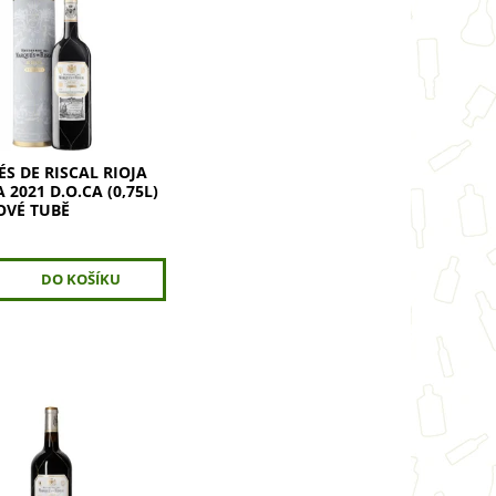
 de Riscal Rioja
2021 (0,75l) – víno,
finuje celý region.
 de Riscal Reserva je
nejslavnějších...
S DE RISCAL RIOJA
 2021 D.O.CA (0,75L)
OVÉ TUBĚ
 de Riscal Rioja
2020 (0,75l) – ikonické
 velkolepém formátu.
 de Riscal Reserva