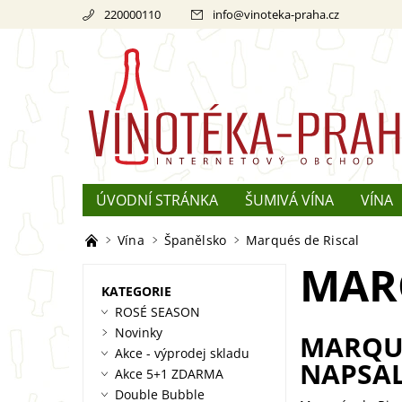
220000110
info
@
vinoteka-praha.cz
ÚVODNÍ STRÁNKA
ŠUMIVÁ VÍNA
VÍNA
REKLAMACE
O ŠAMPAŇSKÉM
Vína
Španělsko
Marqués de Riscal
MARQ
KATEGORIE
ROSÉ SEASON
Novinky
MARQUÉ
Akce - výprodej skladu
NAPSAL
Akce 5+1 ZDARMA
Double Bubble