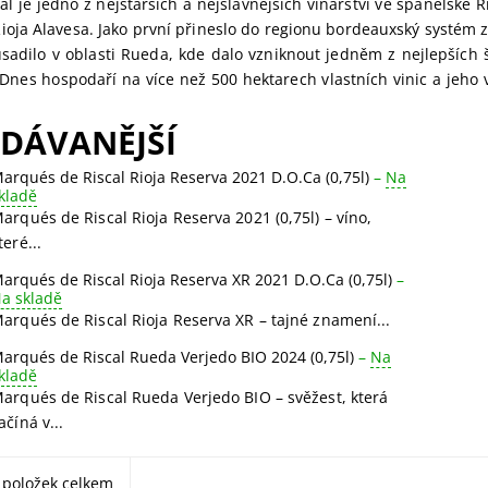
l je jedno z nejstarších a nejslavnějších vinařství ve španělské R
 Rioja Alavesa. Jako první přineslo do regionu bordeauxský systém
usadilo v oblasti Rueda, kde dalo vzniknout jedněm z nejlepších 
Dnes hospodaří na více než 500 hektarech vlastních vinic a jeho v
DÁVANĚJŠÍ
arqués de Riscal Rioja Reserva 2021 D.O.Ca (0,75l)
–
Na
kladě
arqués de Riscal Rioja Reserva 2021 (0,75l) – víno,
teré...
arqués de Riscal Rioja Reserva XR 2021 D.O.Ca (0,75l)
–
a skladě
arqués de Riscal Rioja Reserva XR – tajné znamení...
arqués de Riscal Rueda Verjedo BIO 2024 (0,75l)
–
Na
kladě
arqués de Riscal Rueda Verjedo BIO – svěžest, která
ačíná v...
položek celkem