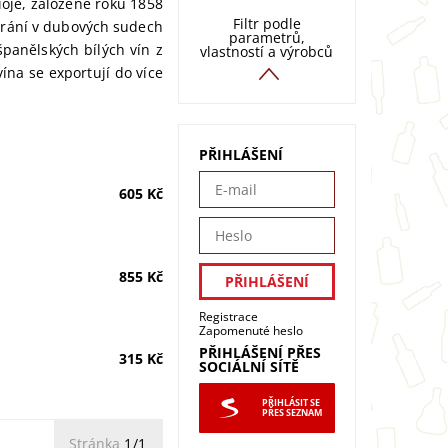
ioje, založené roku 1858
Filtr podle
 zrání v dubových sudech
parametrů,
španělských bílých vín z
vlastností a výrobců
ína se exportují do více
PŘIHLÁŠENÍ
605 Kč
855 Kč
Registrace
Zapomenuté heslo
PŘIHLÁŠENÍ PŘES
315 Kč
SOCIÁLNÍ SÍTĚ
PŘIHLÁSIT SE
PŘES SEZNAM
Stránka
1/1