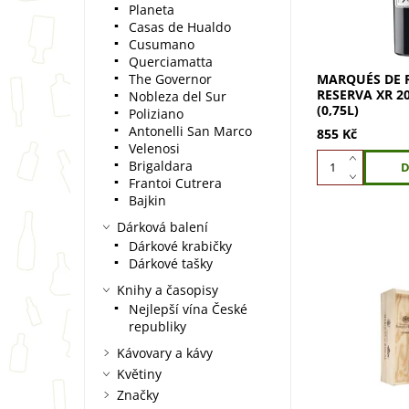
Planeta
tradici, kdy sk
Casas de Hualdo
Marqués de...
Cusumano
Querciamatta
MARQUÉS DE R
The Governor
RESERVA XR 20
Nobleza del Sur
(0,75L)
Poliziano
Antonelli San Marco
855 Kč
Velenosi
Brigaldara
Frantoi Cutrera
Bajkin
Dárková balení
Dárkové krabičky
Dárkové tašky
Knihy a časopisy
Marqués de Ris
Nejlepší vína České
Reserva 2020 (0
republiky
víno ve velkol
Marqués de Ri
Kávovary a kávy
2020 v magnu
Květiny
1,5l –...
Značky