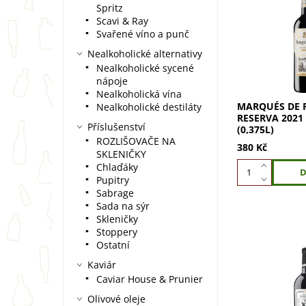
Spritz
Marqués de Ris
Scavi & Ray
Reserva 2021 (0
Svařené víno a punč
které definuje 
Marqués de Ris
Nealkoholické alternativy
jedno z nejslav
Nealkoholické sycené
nápoje
Nealkoholická vína
MARQUÉS DE R
Nealkoholické destiláty
RESERVA 2021
Příslušenství
(0,375L)
ROZLIŠOVAČE NA
380 Kč
SKLENIČKY
Chlaďáky
Pupitry
Sabrage
Sada na sýr
Skleničky
Stoppery
Ostatní
Kaviár
Marqués de Ris
Caviar House & Prunier
Reserva XR – t
sklepmistrů. R
Olivové oleje
pocta téměř sto 