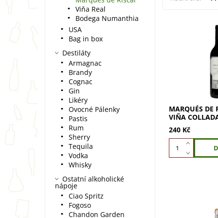
Viňa Real
Bodega Numanthia
USA
Bag in box
Marqués de Ris
Collada 2021 (0
Destiláty
do světa velké 
Armagnac
Collada je vst
Brandy
jednoho z nejs
Cognac
nejslavnějších..
Gin
Likéry
MARQUÉS DE R
Ovocné Pálenky
VIÑA COLLADA 
Pastis
Rum
240 Kč
Sherry
Tequila
Vodka
Whisky
Ostatní alkoholické
nápoje
Ciao Spritz
Fogoso
Chandon Garden