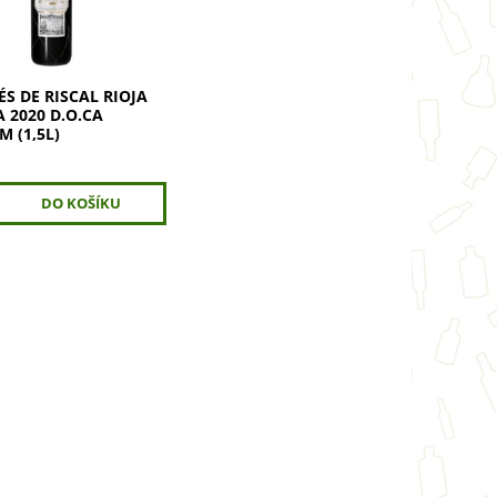
 magnumovém formátu
S DE RISCAL RIOJA
 2020 D.O.CA
 (1,5L)
č