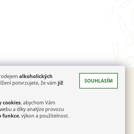
prodejem
alkoholických
SOUHLASÍM
 A
ížení potvrzujete, že vám
již
RÉ
y cookies
, abychom Vám
poque
 webu a díky analýze provozu
afé
o funkce
, výkon a použitelnost.