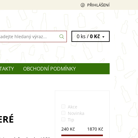
PŘIHLÁŠENÍ
0 ks /
0 Kč
TAKTY
OBCHODNÍ PODMÍNKY
Akce
Novinka
ERÉ
Tip
240
Kč
1870
Kč