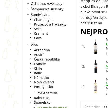
Marqués de Risca
Ochutnávkové sady
v obci Elciego v
Šampaňské sušenky
a jako první se 
Šumivá vína
odrůdy Verdejo. 
Champagne
než 110 zemí.
Prosecco a ITA sekty
Sekt
NEJPRO
Cremant
Cava
M
s
Vína
1.
M
Argentina
k
Austrálie
Česká republika
M
Francie
N
2.
Chile
M
Itálie
Německo
M
Nový Zéland
s
3.
Portugalsko
M
Portská vína
z
Rakousko
Španělsko
Řadit dle:
11
Marqués de Riscal