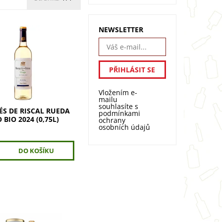
NEWSLETTER
 de Riscal Rueda
BIO – svěžest, která
 ekologické vinici.
 de Riscal Verdejo
4 je 100% organické
 z...
Vložením e-
mailu
souhlasíte s
S DE RISCAL RUEDA
podmínkami
 BIO 2024 (0,75L)
ochrany
osobních údajů