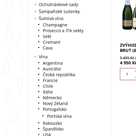
eleganc
Ochutnávkové sady
dárek n
Šampaňské sušenky
šest...
Šumivá vína
Champagne
Prosecco a ITA sekty
Sekt
Cremant
ZVÝHO
Cava
BRUT (
Vína
5 405 Kč
4 950 K
Argentina
Austrálie
Česká republika
Francie
Chile
Itálie
Německo
Nový Zéland
Portugalsko
Portská vína
Rakousko
Španělsko
USA