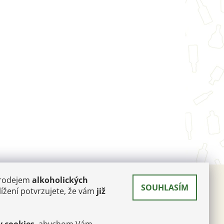
prodejem
alkoholických
SOUHLASÍM
 A
ížení potvrzujete, že vám
již
RÉ