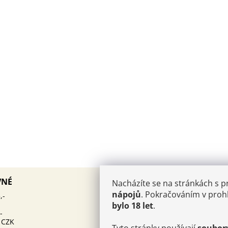
AKTUALITY
VNÉ
Nacházíte se na stránkách s 
PÁROVÁNÍ KAVIÁRU
nápojů
. Pokračováním v prohl
12.10.2025
,-
ŠAMPAŇSKÉHO: UMĚNÍ, KTE
bylo 18 let
.
MUSÍTE OVLÁDNOUT
-
 CZK
Kam v Champagni:
25.6.2024