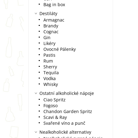
Bag in box
Destiláty
Armagnac
Brandy
Cognac
Gin
Likéry
Ovocné Pálenky
Pastis
Rum
Sherry
Tequila
Vodka
Whisky
Ostatní alkoholické nápoje
Ciao Spritz
Fogoso
Chandon Garden Spritz
Scavi & Ray
Svařené víno a punč
Nealkoholické alternativy