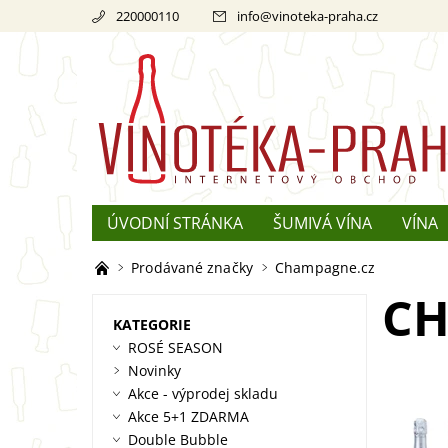
220000110
info
@
vinoteka-praha.cz
ÚVODNÍ STRÁNKA
ŠUMIVÁ VÍNA
VÍNA
REKLAMACE
O ŠAMPAŇSKÉM
Prodávané značky
Champagne.cz
CH
KATEGORIE
ROSÉ SEASON
Novinky
Akce - výprodej skladu
Akce 5+1 ZDARMA
Zvýhod
Double Bubble
6×0,75 