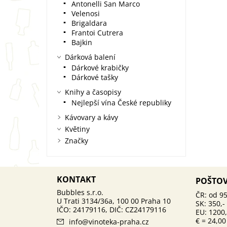
Antonelli San Marco
Velenosi
Brigaldara
Frantoi Cutrera
Bajkin
Dárková balení
Dárkové krabičky
Dárkové tašky
Knihy a časopisy
Nejlepší vína České republiky
Kávovary a kávy
Květiny
Značky
KONTAKT
POŠTO
ČR: od 95
SK: 350,-
EU: 1200,
€ = 24,00
info
@
vinoteka-praha.cz