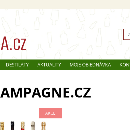
DESTILÁTY
AKTUALITY
MOJE OBJEDNÁVKA
KON
AMPAGNE.CZ
AKCE
něná sada Champagne Brut
l je perfektním spojením