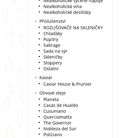
Nealkoholické sycené nápoje
Nealkoholická vína
Nealkoholické destiláty
Příslušenství
ROZLIŠOVAČE NA SKLENIČKY
Chlaďáky
Pupitry
Sabrage
Sada na sýr
Skleničky
Stoppery
Ostatní
Kaviár
Caviar House & Prunier
Olivové oleje
Planeta
Casas de Hualdo
Cusumano
Querciamatta
The Governor
Nobleza del Sur
Poliziano