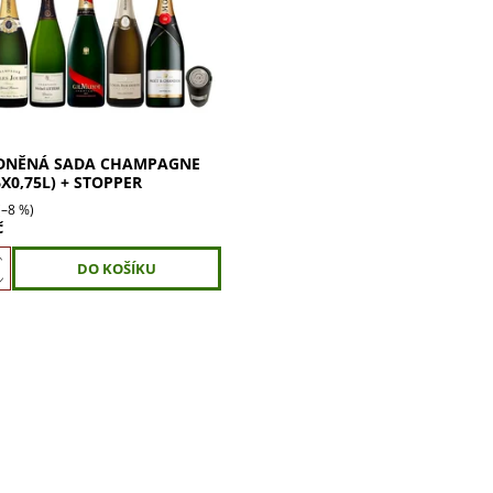
e a objevování. Ideální jako
ebo jako způsob, jak poznat
DNĚNÁ SADA CHAMPAGNE
6X0,75L) + STOPPER
(–8 %)
č