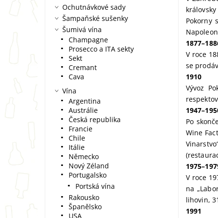
Ochutnávkové sady
královsky
Šampaňské sušenky
Pokorny s
Šumivá vína
Napoleona
Champagne
1877–188
Prosecco a ITA sekty
V roce 18
Sekt
se prodáv
Cremant
Cava
1910
Vývoz Po
Vína
respekto
Argentina
Austrálie
1947–195
Česká republika
Po skonče
Francie
Wine Fact
Chile
Vinarstvo
Itálie
(restaurac
Německo
Nový Zéland
1975–197
Portugalsko
V roce 19
Portská vína
na „Labor
Rakousko
lihovin, 3
Španělsko
1991
USA