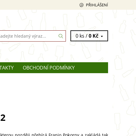
PŘIHLÁŠENÍ
0 ks /
0 Kč
TAKTY
OBCHODNÍ PODMÍNKY
62
 kterou později přebírá Franjo Pokorny a zakládá tak