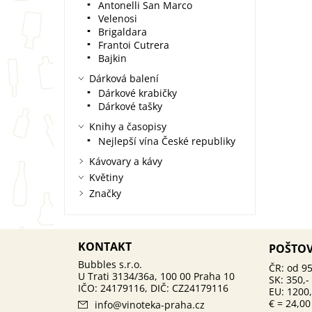
Antonelli San Marco
Velenosi
Brigaldara
Frantoi Cutrera
Bajkin
Dárková balení
Dárkové krabičky
Dárkové tašky
Knihy a časopisy
Nejlepší vína České republiky
Kávovary a kávy
Květiny
Značky
KONTAKT
POŠTO
ČR: od 95
SK: 350,-
EU: 1200,
€ = 24,00
info
@
vinoteka-praha.cz