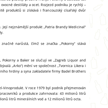
ovocné destiláty a ocet. Rozjezd podniku je rychlý –
itě produktů si získává i francouzský císařský dvůr
. Její nejznámější produkt „Patria Brandy Medicinal“
dy.
 značně narůstá, čímž se značka „Pokorny“ stává
a, Pokorny a Baker se slučují ve „Zagreb Liquor and
bývalá „Arko“) mění ve společnost „Tvornica Likera i
dního hrdiny a syna zakladatele firmy Badel Brothers
el-Vinoprodukt. V roce 1979 byl podnik přejmenován
pracovníků a produkce zahrnovala: 43 milionů litrů
lionů litrů minerálních vod a 12 milionů litrů octa.