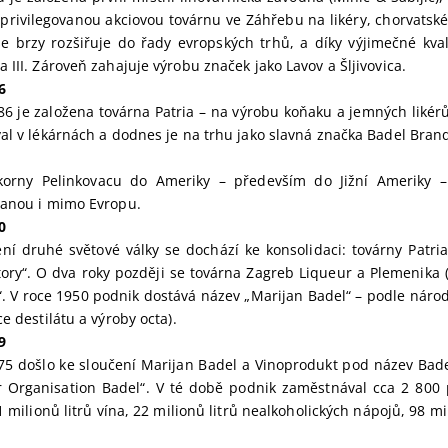
 privilegovanou akciovou továrnu ve Záhřebu na likéry, chorvatské 
e brzy rozšiřuje do řady evropských trhů, a díky výjimečné kval
 III. Zároveň zahajuje výrobu značek jako Lavov a Šljivovica.
6
86 je založena továrna Patria – na výrobu koňaku a jemných likérů
al v lékárnách a dodnes je na trhu jako slavná značka Badel Bran
korny Pelinkovacu do Ameriky – především do Jižní Ameriky –
vanou i mimo Evropu.
0
ní druhé světové války se dochází ke konsolidaci: továrny Patri
ory“. O dva roky později se továrna Zagreb Liqueur a Plemenika (
“. V roce 1950 podnik dostává název „Marijan Badel“ – podle náro
e destilátu a výroby octa).
9
75 došlo ke sloučení Marijan Badel a Vinoprodukt pod název Bad
 Organisation Badel“. V té době podnik zaměstnával cca 2 800 
1 milionů litrů vína, 22 milionů litrů nealkoholických nápojů, 98 mi