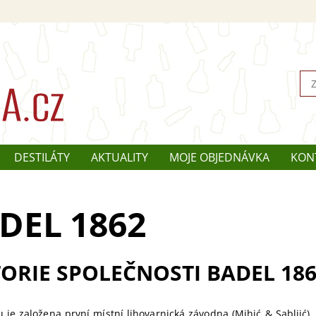
DESTILÁTY
AKTUALITY
MOJE OBJEDNÁVKA
KON
DEL 1862
TORIE SPOLEČNOSTI BADEL 18
 je založena první místní lihovarnická závodna (Mihić & Sabljić),