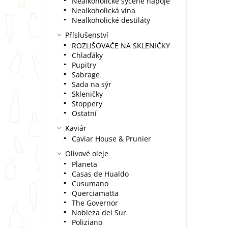
Nealkoholické sycené nápoje
Nealkoholická vína
Nealkoholické destiláty
Příslušenství
ROZLIŠOVAČE NA SKLENIČKY
Chlaďáky
Pupitry
Sabrage
Sada na sýr
Skleničky
Stoppery
Ostatní
Kaviár
Caviar House & Prunier
Olivové oleje
Planeta
Casas de Hualdo
Cusumano
Querciamatta
The Governor
Nobleza del Sur
Poliziano