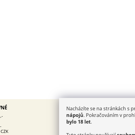
AKTUALITY
VNÉ
Nacházíte se na stránkách s 
PÁROVÁNÍ KAVIÁRU
nápojů
. Pokračováním v prohl
12.10.2025
,-
ŠAMPAŇSKÉHO: UMĚNÍ, KTE
bylo 18 let
.
MUSÍTE OVLÁDNOUT
-
 CZK
Kam v Champagni:
25.6.2024