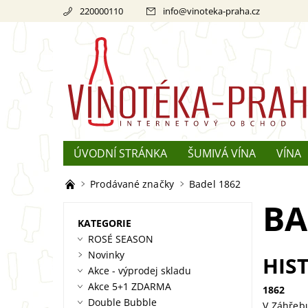
220000110
info
@
vinoteka-praha.cz
ÚVODNÍ STRÁNKA
ŠUMIVÁ VÍNA
VÍNA
REKLAMACE
O ŠAMPAŇSKÉM
Prodávané značky
Badel 1862
BA
KATEGORIE
ROSÉ SEASON
Novinky
HIS
Akce - výprodej skladu
Akce 5+1 ZDARMA
1862
Double Bubble
V Záhřebu