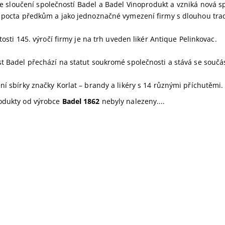
e sloučení společností Badel a Badel Vinoprodukt a vzniká nová sp
 pocta předkům a jako jednoznačné vymezení firmy s dlouhou trad
itosti 145. výročí firmy je na trh uveden likér Antique Pelinkovac.
t Badel přechází na statut soukromé společnosti a stává se součá
ní sbírky značky Korlat – brandy a likéry s 14 různými příchutěmi.
odukty od výrobce
Badel 1862
nebyly nalezeny....