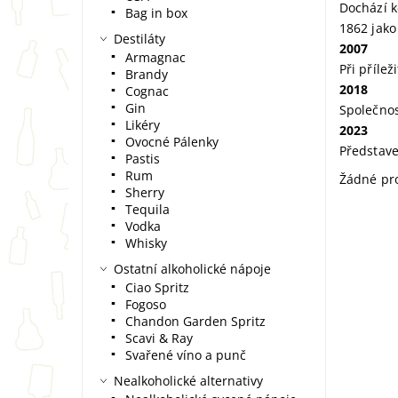
Dochází k
Bag in box
1862 jako
Destiláty
2007
Armagnac
Při přílež
Brandy
2018
Cognac
Gin
Společnos
Likéry
2023
Ovocné Pálenky
Představe
Pastis
Rum
Žádné pr
Sherry
Tequila
Vodka
Whisky
Ostatní alkoholické nápoje
Ciao Spritz
Fogoso
Chandon Garden Spritz
Scavi & Ray
Svařené víno a punč
Nealkoholické alternativy