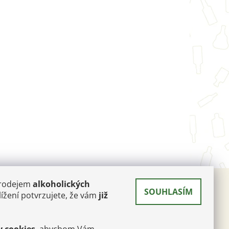
prodejem
alkoholických
SOUHLASÍM
 A
ížení potvrzujete, že vám
již
RÉ