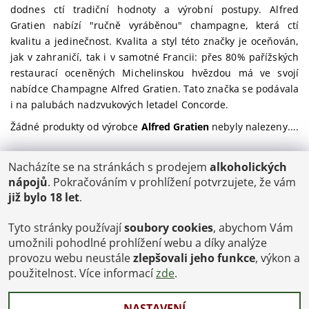
dodnes ctí tradiční
hodnoty a výrobní postupy. Alfred
Gratien nabízí "ručně vyráběnou"
champagne, která ctí
kvalitu a jedinečnost.
Kvalita a styl této značky je oceňován,
jak v zahraničí, tak i v samotné
Francii: přes 80% pařížských
restaurací oceněných Michelinskou hvězdou má
ve svojí
nabídce Champagne Alfred Gratien. Tato značka se podávala
i na
palubách nadzvukových letadel Concorde.
Žádné produkty od výrobce
Alfred Gratien
nebyly nalezeny....
Nacházíte se na stránkách s prodejem
alkoholických
POŠTOVNÉ
nápojů
. Pokračováním v prohlížení potvrzujete, že vám
ČR: od 95,-
již bylo 18 let
.
SK: 350,-
EU: 1200,-
€ = 24,00 CZK
Tyto stránky používají
soubory cookies
, abychom Vám
umožnili pohodlné prohlížení webu a díky analýze
Dopravy a Platby
provozu webu neustále
zlepšovali jeho funkce
, výkon a
Jsme internetový obchod, osobní odběr není možný.
použitelnost. Více informací
zde
.
NASTAVENÍ