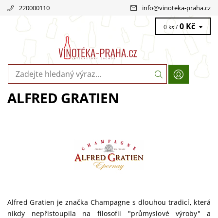
220000110
info
@
vinoteka-praha.cz
0 Kč
0 ks /
ALFRED GRATIEN
Alfred Gratien je značka Champagne s dlouhou tradicí, která
nikdy
nepřistoupila na filosofii "průmyslové výroby" a