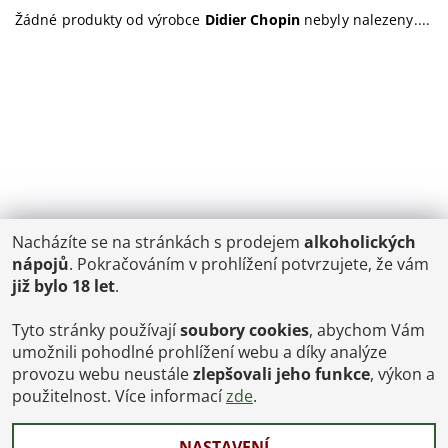
Žádné produkty od výrobce
Didier Chopin
nebyly nalezeny....
Nacházíte se na stránkách s prodejem
alkoholických
POŠTOVNÉ
nápojů
. Pokračováním v prohlížení potvrzujete, že vám
ČR: od 95,-
již bylo 18 let
.
SK: 350,-
EU: 1200,-
€ = 24,00 CZK
Tyto stránky používají
soubory cookies
, abychom Vám
umožnili pohodlné prohlížení webu a díky analýze
Dopravy a Platby
provozu webu neustále
zlepšovali jeho funkce
, výkon a
Jsme internetový obchod, osobní odběr není možný.
použitelnost. Více informací
zde
.
NASTAVENÍ