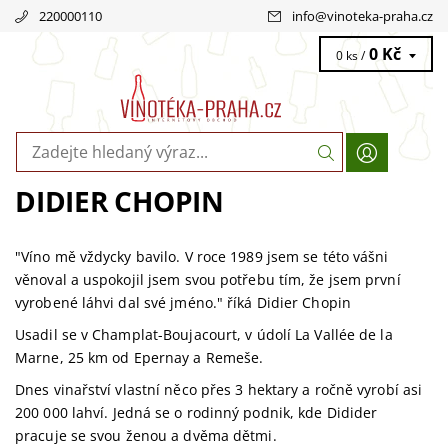
220000110
info
@
vinoteka-praha.cz
0 Kč
0 ks /
DIDIER CHOPIN
"Víno mě vždycky bavilo. V roce 1989 jsem se této vášni
věnoval a uspokojil jsem svou potřebu tím, že jsem první
vyrobené láhvi dal své jméno." říká Didier Chopin
Usadil se v Champlat-Boujacourt, v údolí La Vallée de la
Marne, 25 km od Epernay a Remeše.
Dnes vinařství vlastní něco přes 3 hektary a ročně vyrobí asi
200 000 lahví.
Jedná se o rodinný podnik, kde Didider
pracuje se svou ženou a dvěma dětmi.