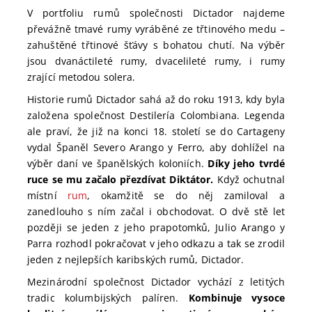
V portfoliu rumů společnosti Dictador najdeme
převážně tmavé rumy vyráběné ze třtinového medu –
zahuštěné třtinové šťávy s bohatou chutí. Na výběr
jsou dvanáctileté rumy, dvacelileté rumy, i rumy
zrající metodou solera.
Historie rumů Dictador sahá až do roku 1913, kdy byla
založena společnost Destilería Colombiana. Legenda
ale praví, že již na konci 18. století se do Cartageny
vydal Španěl Severo Arango y Ferro, aby dohlížel na
výběr daní ve španělských koloniích.
Díky jeho tvrdé
ruce se mu začalo přezdívat Diktátor.
Když ochutnal
místní
rum
, okamžitě se do něj zamiloval a
zanedlouho s ním začal i obchodovat. O dvě stě let
později se jeden z jeho prapotomků, Julio Arango y
Parra rozhodl pokračovat v jeho odkazu a tak se zrodil
jeden z nejlepších karibských rumů, Dictador.
Mezinárodní společnost Dictador vychází z letitých
tradic kolumbijských palíren.
Kombinuje vysoce