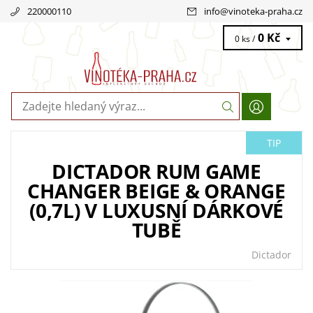
220000110
info
@
vinoteka-praha.cz
0 Kč
0 ks /
TIP
DICTADOR RUM GAME
CHANGER BEIGE & ORANGE
(0,7L) V LUXUSNÍ DÁRKOVÉ
TUBĚ
Dictador