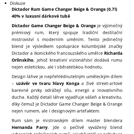
Diskuze
Dictador Rum Game Changer Beige & Orange (0,7l)
40% v luxusní dárkové tubě
Dictador Game Changer Beige & Orange
je výjimečný
prémiový rum, který spojuje tradiční destilační
mistrovství s moderním uměním. Tento jedinečný
blend je výsledkem spolupráce kolumbijské značky
Dictador a ikonického francouzského umělce
Richarda
Orlinskiho
, jehož kreativní vizionářství dodává rumu
nejen estetickou, ale i sběratelskou hodnotu.
Design láhve je nepřehlédnutelným uměleckým dílem
–
uzávěr ve tvaru hlavy Konga
a živé street-artové
barevné prvky odrážejí sílu, energii a inovativního
ducha. Každý detail láhve vyjadřuje vášeň a kreativitu,
díky čemuž je Dictador Game Changer Beige & Orange
nejen rumem, ale i designovým artefaktem.
Rum sám je mistrovským dílem master blendera
Hernanda Parry
. Jde o pečlivě vyvážený blend