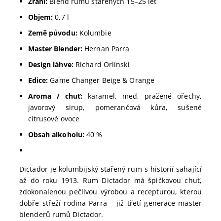
Zrání:
Blend rumů stařených 15–25 let
Objem:
0,7 l
Země původu:
Kolumbie
Master Blender:
Hernan Parra
Design láhve:
Richard Orlinski
Edice:
Game Changer Beige & Orange
Aroma / chuť:
karamel, med, pražené ořechy,
javorový sirup, pomerančová kůra, sušené
citrusové ovoce
Obsah alkoholu:
40 %
Dictador je kolumbijský stařený rum s historií sahající
až do roku 1913. Rum Dictador má špičkovou chuť,
zdokonalenou pečlivou výrobou a recepturou, kterou
dobře střeží rodina Parra – již třetí generace master
blenderů rumů Dictador.