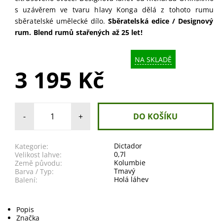
s uzávěrem ve tvaru hlavy Konga dělá z tohoto rumu
sběratelské umělecké dílo.
Sběratelská edice / Designový
rum. Blend rumů stařených až 25 let!
NA SKLADĚ
3 195 Kč
-
+
Dictador
Kategorie:
0,7l
Velikost lahve:
Kolumbie
Země původu:
Tmavý
Barva / Typ:
Holá láhev
Balení:
Popis
Značka