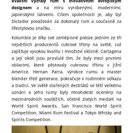
kvalitní vyzrálý rum s inovativním evropským
designem
a na míru vyrobenými, moderními,
japonskými lahvemi. Cílem společnosti je, aby byl
Dictador považován za dokonalý rum a současně za
lifestylovou značku.
Kolumbie je díky své zeměpisné poloze jedním ze tří
největších producentů cukrové třtiny na světě, což
zajišťuje vysokou kvalitu i množství sklizně. Cartagena
a její okolí jsou proslulé tím, že byly mezi prvními
oblastmi, které pěstovaly cukrovou třtinu v Jižní
Americe. Hernan Parra, výrobce rumu a master
blender třetí generace, pokračuje v rodinném odkazu
a tradici. Ve světě stařených destilátů se těší velkému
uznání a jeho rumy byly mnohokrát oceněny na
mezinárodních soutěžích, včetně zlatých medailí na
World Spirit Awards, San Francisco World Spirit
Competition, Miami Rum Festival a Tokyo Whisky and
Spirits Competition.