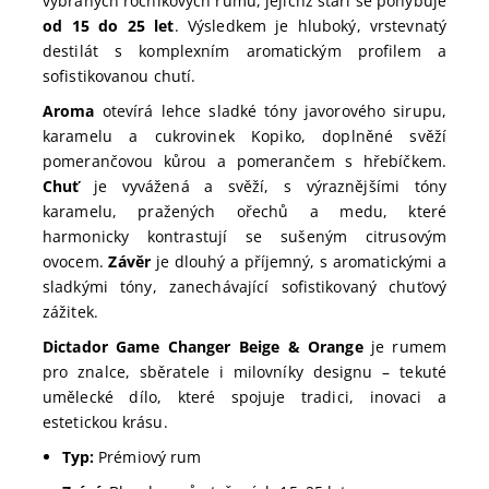
vybraných ročníkových rumů, jejichž stáří se pohybuje
od 15 do 25 let
. Výsledkem je hluboký, vrstevnatý
destilát s komplexním aromatickým profilem a
sofistikovanou chutí.
Aroma
otevírá lehce sladké tóny javorového sirupu,
karamelu a cukrovinek Kopiko, doplněné svěží
pomerančovou kůrou a pomerančem s hřebíčkem.
Chuť
je vyvážená a svěží, s výraznějšími tóny
karamelu, pražených ořechů a medu, které
harmonicky kontrastují se sušeným citrusovým
ovocem.
Závěr
je dlouhý a příjemný, s aromatickými a
sladkými tóny, zanechávající sofistikovaný chuťový
zážitek.
Dictador Game Changer Beige & Orange
je rumem
pro znalce, sběratele i milovníky designu – tekuté
umělecké dílo, které spojuje tradici, inovaci a
estetickou krásu.
Typ:
Prémiový rum