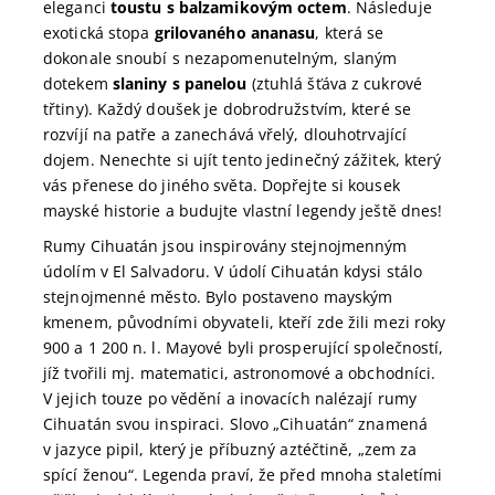
eleganci
toustu s balzamikovým octem
. Následuje
exotická stopa
grilovaného ananasu
, která se
dokonale snoubí s nezapomenutelným, slaným
dotekem
slaniny s panelou
(ztuhlá šťáva z cukrové
třtiny). Každý doušek je dobrodružstvím, které se
rozvíjí na patře a zanechává vřelý, dlouhotrvající
dojem. Nenechte si ujít tento jedinečný zážitek, který
vás přenese do jiného světa. Dopřejte si kousek
mayské historie a budujte vlastní legendy ještě dnes!
Rumy Cihuatán jsou inspirovány stejnojmenným
údolím v El Salvadoru. V údolí Cihuatán kdysi stálo
stejnojmenné město. Bylo postaveno mayským
kmenem, původními obyvateli, kteří zde žili mezi roky
900 a 1 200 n. l. Mayové byli prosperující společností,
jíž tvořili mj. matematici, astronomové a obchodníci.
V jejich touze po vědění a inovacích nalézají rumy
Cihuatán svou inspiraci. Slovo „Cihuatán“ znamená
v jazyce pipil, který je příbuzný aztéčtině, „zem za
spící ženou“. Legenda praví, že před mnoha staletími