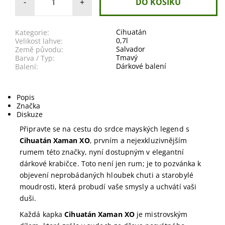
-
+
Cihuatán
Kategorie:
0,7l
Velikost lahve:
Salvador
Země původu:
Tmavý
Barva / Typ:
Dárkové balení
Balení:
Popis
Značka
Diskuze
Připravte se na cestu do srdce mayských legend s
Cihuatán Xaman XO
, prvním a nejexkluzivnějším
rumem této značky, nyní dostupným v elegantní
dárkové krabičce. Toto není jen rum; je to pozvánka k
objevení neprobádaných hloubek chuti a starobylé
moudrosti, která probudí vaše smysly a uchvátí vaši
duši.
Každá kapka
Cihuatán Xaman XO
je mistrovským