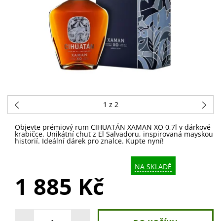
1
z 2
Objevte prémiový rum CIHUATÁN XAMAN XO 0,7l v dárkové
krabičce. Unikátní chuť z El Salvadoru, inspirovaná mayskou
historií. Ideální dárek pro znalce. Kupte nyní!
NA SKLADĚ
1 885 Kč