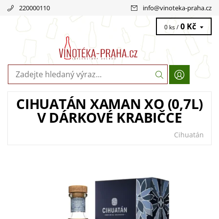
220000110
info
@
vinoteka-praha.cz
0 Kč
0 ks /
CIHUATÁN XAMAN XO (0,7L)
V DÁRKOVÉ KRABIČCE
Cihuatán