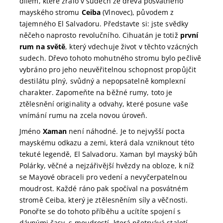
dílem, které zrálo v sudech ze dřeva posvátného
mayského stromu
Ceiba
(Vlnovec), původem z
tajemného El Salvadoru. Představte si: jste svědky
něčeho naprosto revolučního. Cihuatán je totiž
první
rum na světě
, který vdechuje život v těchto vzácných
sudech. Dřevo tohoto mohutného stromu bylo pečlivě
vybráno pro jeho neuvěřitelnou schopnost propůjčit
destilátu plný, svůdný a nepopsatelně komplexní
charakter. Zapomeňte na běžné rumy, toto je
ztělesnění originality a odvahy, které posune vaše
vnímání rumu na zcela novou úroveň.
Jméno
Xaman
není náhodné. Je to nejvyšší pocta
mayskému odkazu a zemi, která dala vzniknout této
tekuté legendě, El Salvadoru. Xaman byl mayský bůh
Polárky, věčné a nejzářivější hvězdy na obloze, k níž
se Mayové obraceli pro vedení a nevyčerpatelnou
moudrost. Každé ráno pak spočíval na posvátném
stromě Ceiba, který je ztělesněním síly a věčnosti.
Ponořte se do tohoto příběhu a ucítíte spojení s
dávnými časy, s moudrostí, která přetrvává staletí.