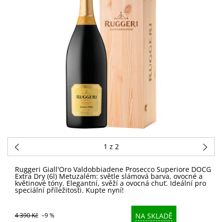
1
z 2
Ruggeri Giall'Oro Valdobbiadene Prosecco Superiore DOCG
Extra Dry (6l) Metuzalém: světle slámová barva, ovocné a
květinové tóny. Elegantní, svěží a ovocná chuť. Ideální pro
speciální příležitosti. Kupte nyní!
NA SKLADĚ
4 390 Kč
–9 %