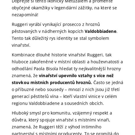
Dopřejte si tento ikonický Metuzalém a proměňte
obyčejné okamžiky v legendární zážitky, na které se
nezapomíná!
Ruggeri vyrábí vynikající prosecco z hroznů
pěstovaných v nádherných kopcích
Valdobbiadene
.
Tento tak důležitý rys identity se stal symbolem
vinařství.
Kombinace dlouhé historie vinařství Ruggeri, tak
hluboce zakořeněné v místní oblasti a houževnatosti a
odhodlání Paola Bisola hledat ty nejkvalitnější hrozny
znamená, že
vinařství upevnilo vztahy s více než
stovkou místních producentů hroznů.
Často se jedná
o příbuzné nebo sousedy – mnozí z nich jsou již třetí
generací pěstitelů vína – kteří vlastní vinice v celém
regionu Valdobbiadene a sousedních obcích.
Hluboký smysl pro komunitu, vzájemný respekt a
důvěra, který spojuje vinařství s místními vinaři,
znamená, že Ruggeri těží z výhod intimního
partnerství s místními producenty. To se promítá do