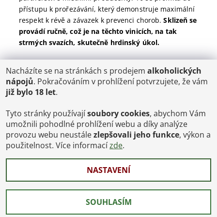
přístupu k prořezávání, který demonstruje maximální
respekt k révě a závazek k prevenci chorob.
Sklizeň se
provádí ručně, což je na těchto vinicích, na tak
strmých svazích, skutečně hrdinský úkol.
Nacházíte se na stránkách s prodejem
alkoholických
POŠTOVNÉ
nápojů
. Pokračováním v prohlížení potvrzujete, že vám
ČR: od 95,-
již bylo 18 let
.
SK: 350,-
EU: 1200,-
€ = 24,00 CZK
Tyto stránky používají
soubory cookies
, abychom Vám
umožnili pohodlné prohlížení webu a díky analýze
Dopravy a Platby
provozu webu neustále
zlepšovali jeho funkce
, výkon a
Jsme internetový obchod, osobní odběr není možný.
použitelnost. Více informací
zde
.
NASTAVENÍ
2026 © Vinoteka-Praha.cz, všechna práva vyhrazena
Vytvořil Shoptet
SOUHLASÍM