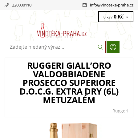
220000110
info
@
vinoteka-praha.cz
0 Kč
0 ks /
RUGGERI GIALL’ORO
VALDOBBIADENE
PROSECCO SUPERIORE
D.O.C.G. EXTRA DRY (6L)
METUZALÉM
Ruggeri