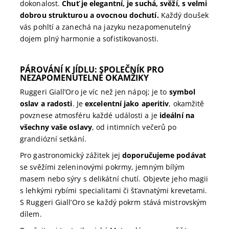
dokonalost.
Chuť je elegantní, je suchá, svěží, s velmi
dobrou strukturou a ovocnou dochutí.
Každý doušek
vás pohltí a zanechá na jazyku nezapomenutelný
dojem plný harmonie a sofistikovanosti.
PÁROVÁNÍ K JÍDLU:
SPOLEČNÍK PRO
NEZAPOMENUTELNÉ OKAMŽIKY
Ruggeri Giall’Oro je víc než jen nápoj; je to
symbol
oslav a radosti
. Je
excelentní jako aperitiv
, okamžitě
povznese atmosféru každé události a je
ideální na
všechny vaše oslavy
, od intimních večerů po
grandiózní setkání.
Pro gastronomický zážitek jej
doporučujeme podávat
se svěžími zeleninovými pokrmy, jemným bílým
masem nebo sýry s delikátní chutí. Objevte jeho magii
s lehkými rybími specialitami či šťavnatými krevetami.
S Ruggeri Giall’Oro se každý pokrm stává mistrovským
dílem.