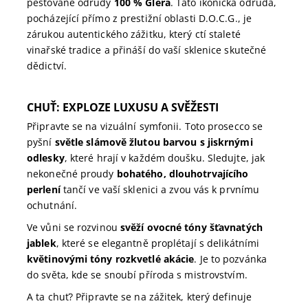
pěstované odrůdy
100 % Glera
. Tato ikonická odrůda,
pocházející přímo z prestižní oblasti D.O.C.G., je
zárukou autentického zážitku, který ctí staleté
vinařské tradice a přináší do vaší sklenice skutečné
dědictví.
CHUŤ:
EXPLOZE LUXUSU A SVĚŽESTI
Připravte se na vizuální symfonii. Toto prosecco se
pyšní
světle slámově žlutou barvou s jiskrnými
odlesky
, které hrají v každém doušku. Sledujte, jak
nekonečné proudy
bohatého, dlouhotrvajícího
perlení
tančí ve vaší sklenici a zvou vás k prvnímu
ochutnání.
Ve vůni se rozvinou
svěží ovocné tóny šťavnatých
jablek
, které se elegantně proplétají s delikátními
květinovými tóny rozkvetlé akácie
. Je to pozvánka
do světa, kde se snoubí příroda s mistrovstvím.
A ta chuť? Připravte se na zážitek, který definuje