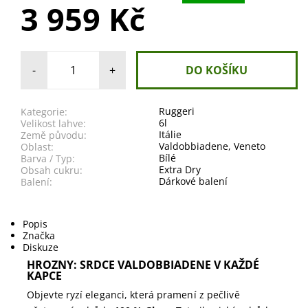
3 959 Kč
-
+
Ruggeri
Kategorie:
6l
Velikost lahve:
Itálie
Země původu:
Valdobbiadene
,
Veneto
Oblast:
Bílé
Barva / Typ:
Extra Dry
Obsah cukru:
Dárkové balení
Balení:
Popis
Značka
Diskuze
HROZNY:
SRDCE VALDOBBIADENE V KAŽDÉ
KAPCE
Objevte ryzí eleganci, která pramení z pečlivě