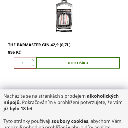
THE BARMASTER GIN 42,9 (0,7L)
895 Kč
Nacházíte se na stránkách s prodejem
alkoholických
POŠTOVNÉ
nápojů
. Pokračováním v prohlížení potvrzujete, že vám
ČR: od 95,-
již bylo 18 let
.
SK: 350,-
EU: 1200,-
€ = 24,00 CZK
Tyto stránky používají
soubory cookies
, abychom Vám
umožnili pohodlné prohlížení webu a díky analýze