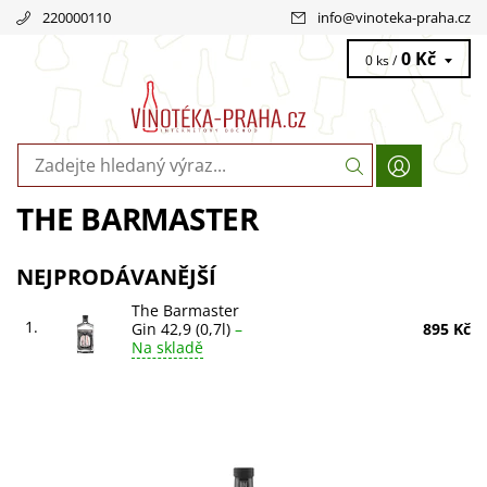
220000110
info
@
vinoteka-praha.cz
0 Kč
0 ks /
THE BARMASTER
NEJPRODÁVANĚJŠÍ
The Barmaster
1.
Gin 42,9 (0,7l)
–
895 Kč
Na skladě
Objevte The Barmaster Gin 42,9 (0,7l) – mistrovské dílo od
Bonaventura Maschio. Unikátní směs italských botanicals
pro nezapomenutelný zážitek....