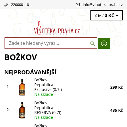
220000110
info
@
vinoteka-praha.cz
0 Kč
0 ks /
BOŽKOV
NEJPRODÁVANĚJŠÍ
Božkov
Republica
1.
299 Kč
Exclusive (0,7l)
–
Na skladě
Božkov
Republica
2.
435 Kč
RESERVA (0,7l)
–
Na skladě
Božkov