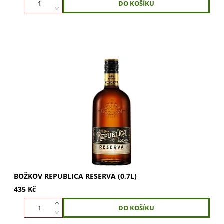
Božkov Republica RESERVA 0,7l - prémiový a blendovaný z
6 karibských substancí zrajících až 12 let. Silnější verze s
40% alkoholu. Objevte jeho...
BOŽKOV REPUBLICA RESERVA (0,7L)
435 Kč