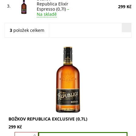
Republica Elixír
3.
299 Kč
Espresso (0,7l)
–
Na skladě
3
položek celkem
Božkov Republica Exclusive (0,7l). Vychutnejte jemnou
chuť vanilky, sušeného ovoce a oříšků. Směs rumů z
Karibiku s prvorepublikovým umem....
BOŽKOV REPUBLICA EXCLUSIVE (0,7L)
299 Kč