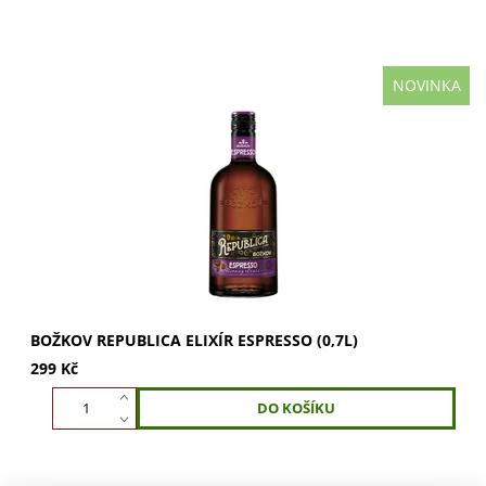
NOVINKA
Božkov Republica Elixír Espresso (0,7l) s jedinečnou
kořeněnou chutí a kouřovými tóny z guatemalských
kávových zrn. Vulkanická zem dodává...
BOŽKOV REPUBLICA ELIXÍR ESPRESSO (0,7L)
299 Kč