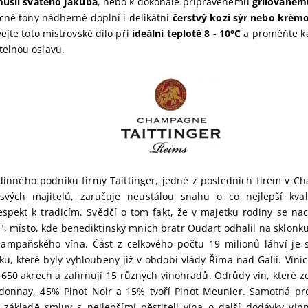
mušlí svatého Jakuba
, nebo k dokonale připravenému
grilovaném
ocné tóny nádherně doplní i delikátní
čerstvý kozí sýr nebo krémo
ejte toto mistrovské dílo při
ideální teplotě 8 - 10°C
a proměňte k
elnou oslavu.
dinného podniku firmy Taittinger, jedné z posledních firem v Ch
svých majitelů, zaručuje neustálou snahu o co nejlepší kval
respekt k tradicím. Svědčí o tom fakt, že v majetku rodiny se na
, místo, kde benediktinský mnich bratr Oudart odhalil na sklonku 
ampaňského vína. Část z celkového počtu 19 milionů láhví je 
u, které byly vyhloubeny již v období vlády Říma nad Galií. Vinic
 650 akrech a zahrnují 15 různých vinohradů. Odrůdy vín, které z
onnay, 45% Pinot Noir a 15% tvoří Pinot Meunier. Samotná pr
základě smluv s nejlepšími pěstiteli vína o další dodávky vi