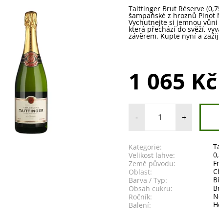
Taittinger Brut Réserve (0,7
šampaňské z hroznů Pinot 
Vychutnejte si jemnou vůni s
která přechází do svěží, v
závěrem. Kupte nyní a zažij
1 065 Kč
-
+
T
Kategorie:
0
Velikost lahve:
F
Země původu:
C
Oblast:
B
Barva / Typ:
B
Obsah cukru:
N
Ročník:
H
Balení: