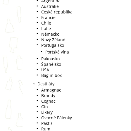
Argentina
Austrálie
Česká republika
Francie
Chile
Itálie
Německo
Nový Zéland
Portugalsko
Portská vína
Rakousko
Španělsko
USA
Bag in box
Destiláty
Armagnac
Brandy
Cognac
Gin
Likéry
Ovocné Pálenky
Pastis
Rum