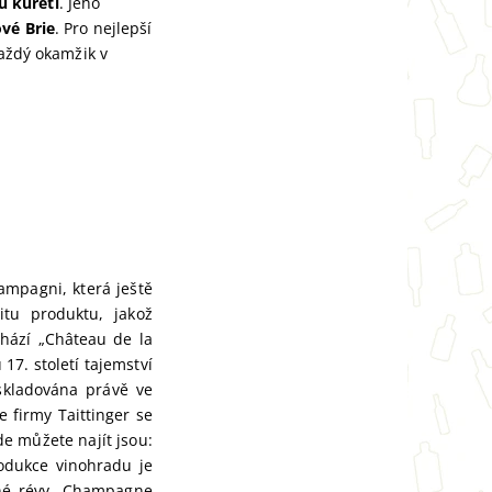
u kuřeti
. Jeho
vé Brie
. Pro nejlepší
aždý okamžik v
ampagni, která ještě
itu produktu, jakož
chází „Château de la
17. století tajemství
skladována právě ve
e firmy Taittinger se
de můžete najít jsou:
odukce vinohradu je
nné révy. Champagne