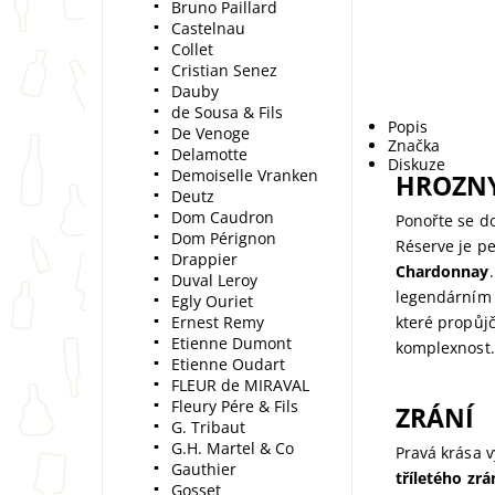
Bruno Paillard
Castelnau
Collet
Cristian Senez
Dauby
de Sousa & Fils
Popis
De Venoge
Značka
Delamotte
Diskuze
Demoiselle Vranken
HROZN
Deutz
Dom Caudron
Ponořte se do
Dom Pérignon
Réserve je p
Drappier
Chardonnay
Duval Leroy
legendárním 
Egly Ouriet
Ernest Remy
které propůj
Etienne Dumont
komplexnost.
Etienne Oudart
FLEUR de MIRAVAL
Fleury Pére & Fils
ZRÁNÍ
G. Tribaut
G.H. Martel & Co
Pravá krása v
Gauthier
tříletého zrá
Gosset