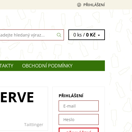
PŘIHLÁŠENÍ
0 ks /
0 Kč
TAKTY
OBCHODNÍ PODMÍNKY
SERVE
PŘIHLÁŠENÍ
Taittinger