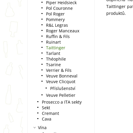
Piper Heidsieck
Taittinger p
Pol Couronne
produktů.
Pol Roger
Pommery
R&L Legras
Roger Manceaux
Ruffin & Fils
Ruinart
Taittinger
Tarlant
Théophile
Tsarine
Verrier & Fils
Veuve Bonneval
Veuve Clicquot
Příslušenství
Veuve Pelletier
Prosecco a ITA sekty
Sekt
Cremant
Cava
Vína