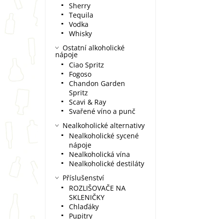
Sherry
Tequila
Vodka
Whisky
Ostatní alkoholické
nápoje
Ciao Spritz
Fogoso
Chandon Garden
Spritz
Scavi & Ray
Svařené víno a punč
Nealkoholické alternativy
Nealkoholické sycené
nápoje
Nealkoholická vína
Nealkoholické destiláty
Příslušenství
ROZLIŠOVAČE NA
SKLENIČKY
Chlaďáky
Pupitry