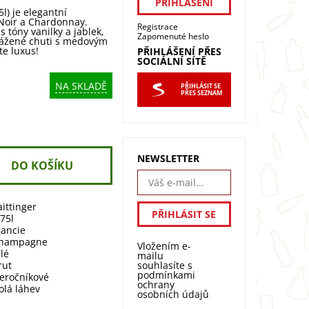
5l) je elegantní
Noir a Chardonnay.
Registrace
 tóny vanilky a jablek,
Zapomenuté heslo
yvážené chuti s medovým
te luxus!
PŘIHLÁŠENÍ PŘES
SOCIÁLNÍ SÍTĚ
NA SKLADĚ
PŘIHLÁSIT SE
PŘES SEZNAM
NEWSLETTER
aittinger
,75l
rancie
hampagne
Vložením e-
ílé
mailu
souhlasíte s
rut
podmínkami
eročníkové
ochrany
olá láhev
osobních údajů