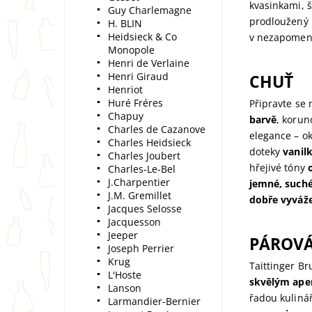
kvasinkami, 
Guy Charlemagne
prodloužený 
H. BLIN
Heidsieck & Co
v nezapomenu
Monopole
Henri de Verlaine
Henri Giraud
CHUŤ
Henriot
Huré Fréres
Připravte se 
Chapuy
barvě
, koru
Charles de Cazanove
elegance – ok
Charles Heidsieck
doteky
vanilk
Charles Joubert
hřejivé tóny
Charles-Le-Bel
J.Charpentier
jemné, suché
J.M. Gremillet
dobře vyváž
Jacques Selosse
Jacquesson
Jeeper
PÁROVÁ
Joseph Perrier
Krug
Taittinger Br
L'Hoste
skvělým ape
Lanson
řadou kulinář
Larmandier-Bernier