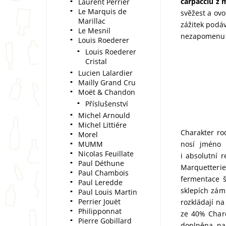
carpacciu z 
Laurent Perrier
Le Marquis de
svěžest a ov
Marillac
zážitek podáv
Le Mesnil
nezapomenut
Louis Roederer
Louis Roederer
Cristal
Lucien Lalardier
Mailly Grand Cru
Moët & Chandon
Příslušenství
Michel Arnould
Michel Littiére
Charakter ro
Morel
MUMM
nosí jméno 
Nicolas Feuillate
i absolutní 
Paul Déthune
Marquetterie"
Paul Chambois
fermentace š
Paul Leredde
sklepích zámk
Paul Louis Martin
Perrier Jouët
rozkládají na
Philipponnat
ze 40% Chard
Pierre Gobillard
doplněna na 