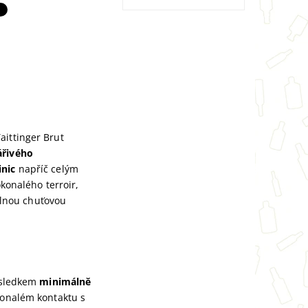
aittinger Brut
ářivého
inic
napříč celým
onalého terroir,
elnou chuťovou
výsledkem
minimálně
konalém kontaktu s