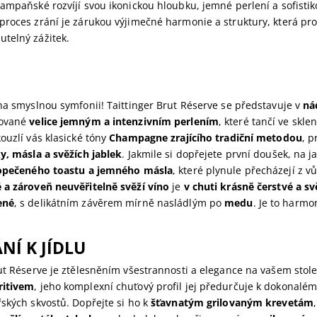
šampaňské rozvíjí svou ikonickou hloubku, jemné perlení a sofisti
proces zrání je zárukou výjimečné harmonie a struktury, která p
telný zážitek.
na smyslnou symfonii! Taittinger Brut Réserve se představuje v
ná
nované
velice jemným a intenzivním perlením
, které tančí ve sklen
ouzlí vás klasické tóny
Champagne zrajícího tradiční metodou
, 
y, másla a svěžích jablek
. Jakmile si dopřejete první doušek, na j
opečeného toastu a jemného másla
, které plynule přecházejí z v
 a zároveň neuvěřitelně svěží víno
je
v chuti krásně čerstvé a sv
ené
, s delikátním závěrem mírně nasládlým po
medu
. Je to harmon
NÍ K JÍDLU
ut Réserve je ztělesněním všestrannosti a elegance na vašem stole.
ritivem
, jeho komplexní chuťový profil jej předurčuje k dokonalé
ských skvostů. Dopřejte si ho k
šťavnatým grilovaným krevetám