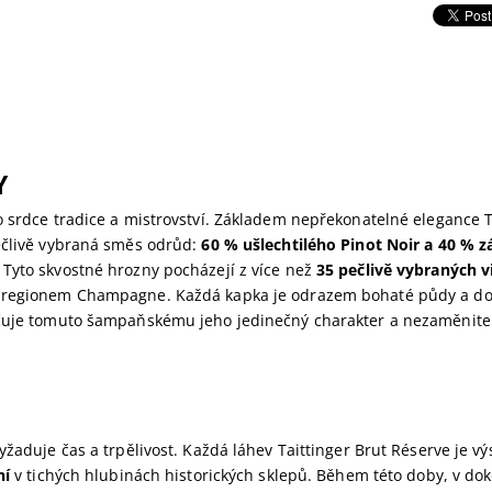
Y
 srdce tradice a mistrovství. Základem nepřekonatelné elegance T
ečlivě vybraná směs odrůd:
60 % ušlechtilého Pinot Noir a 40 % z
. Tyto skvostné hrozny pocházejí z více než
35 pečlivě vybraných v
regionem Champagne. Každá kapka je odrazem bohaté půdy a dok
čuje tomuto šampaňskému jeho jedinečný charakter a nezaměnit
yžaduje čas a trpělivost. Každá láhev Taittinger Brut Réserve je 
ní
v tichých hlubinách historických sklepů. Během této doby, v do