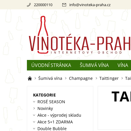
220000110
info
@
vinoteka-praha.cz
ÚVODNÍ STRÁNKA
ŠUMIVÁ VÍNA
VÍNA
REKLAMACE
O ŠAMPAŇSKÉM
Šumivá vína
Champagne
Taittinger
Tai
TA
KATEGORIE
ROSÉ SEASON
Novinky
Akce - výprodej skladu
Akce 5+1 ZDARMA
Double Bubble