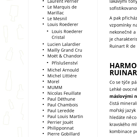
Laurent Perrier
lákavými tón
Le Marquis de
sofistikovano
Marillac
A pak přicház
Le Mesnil
Louis Roederer
vzpomínky na 
Louis Roederer
nekonečné a v
Cristal
je charakter
Lucien Lalardier
Ruinart R de 
Mailly Grand Cru
Moët & Chandon
Příslušenství
HARMON
Michel Arnould
RUINAR
Michel Littiére
Morel
Co se týče pá
MUMM
Lehké ovocné
Nicolas Feuillate
máslovými n
Paul Déthune
čistá minera
Paul Chambois
mořský jazyk
Paul Leredde
Paul Louis Martin
hledáte něco
Perrier Jouët
kravského mlé
Philipponnat
kombinace po
Pierre Gobillard