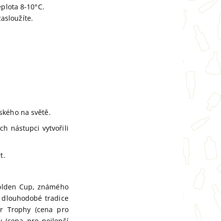
eplota 8-10°C.
zasloužíte.
ského na světě.
ch nástupci vytvořili
t.
Golden Cup, známého
i dlouhodobé tradice
er Trophy (cena pro
 (cena pro nejlepší