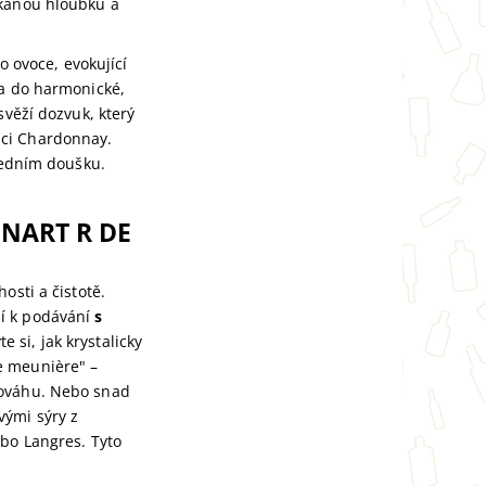
ekanou hloubku a
o ovoce, evokující
na do harmonické,
svěží dozvuk, který
nci Chardonnay.
sledním doušku.
NART R DE
osti a čistotě.
jí k podávání
s
e si, jak krystalicky
e meunière" –
nováhu. Nebo snad
vými sýry z
ebo Langres. Tyto