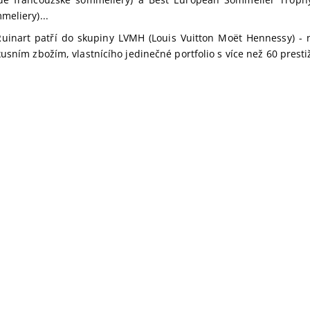
meliery)...
inart patří do skupiny LVMH (Louis Vuitton Moët Hennessy) - n
usním zbožím, vlastnícího jedinečné portfolio s více než 60 prest