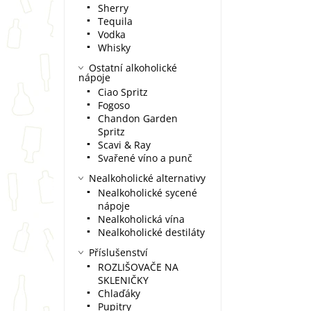
Sherry
Tequila
Vodka
Whisky
Ostatní alkoholické
nápoje
Ciao Spritz
Fogoso
Chandon Garden
Spritz
Scavi & Ray
Svařené víno a punč
Nealkoholické alternativy
Nealkoholické sycené
nápoje
Nealkoholická vína
Nealkoholické destiláty
Příslušenství
ROZLIŠOVAČE NA
SKLENIČKY
Chlaďáky
Pupitry