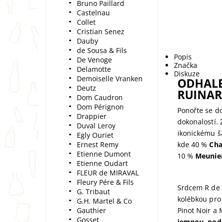
Bruno Paillard
Castelnau
Collet
Cristian Senez
Dauby
de Sousa & Fils
Popis
De Venoge
Značka
Delamotte
Diskuze
Demoiselle Vranken
ODHALE
Deutz
RUINAR
Dom Caudron
Dom Pérignon
Ponořte se d
Drappier
dokonalostí. 
Duval Leroy
ikonickému š
Egly Ouriet
Ernest Remy
kde 40 %
Cha
Etienne Dumont
10 %
Meunie
Etienne Oudart
FLEUR de MIRAVAL
Fleury Pére & Fils
Srdcem R de 
G. Tribaut
kolébkou pr
G.H. Martel & Co
Gauthier
Pinot Noir a 
Gosset
jemnou, pod