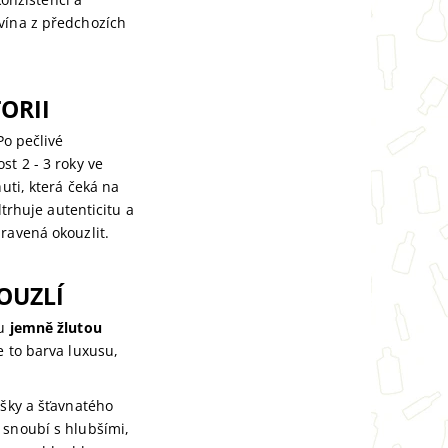
 vína z předchozích
ORII
Po pečlivé
st 2 - 3 roky ve
uti, která čeká na
dtrhuje autenticitu a
ravená okouzlit.
OUZLÍ
ou
jemně žlutou
e to barva luxusu,
ušky a šťavnatého
 snoubí s hlubšími,