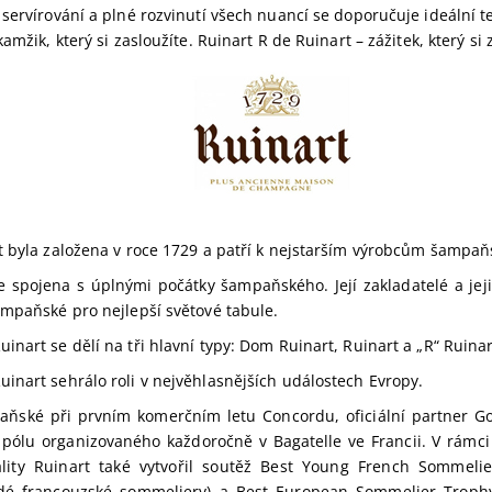
servírování a plné rozvinutí všech nuancí se doporučuje ideální t
amžik, který si zasloužíte. Ruinart R de Ruinart – zážitek, který si 
t byla založena v roce 1729 a patří k nejstarším výrobcům šampaň
 je spojena s úplnými počátky šampaňského. Její zakladatelé a jeji
ampaňské pro nejlepší světové tabule.
nart se dělí na tři hlavní typy: Dom Ruinart, Ruinart a „R“ Ruinar
inart sehrálo roli v nejvěhlasnějších událostech Evropy.
aňské při prvním komerčním letu Concordu, oficiální partner 
v pólu organizovaného každoročně v Bagatelle ve Francii. V rámc
vality Ruinart také vytvořil soutěž Best Young French Sommeli
dé francouzské sommeliery) a Best European Sommelier Trophy