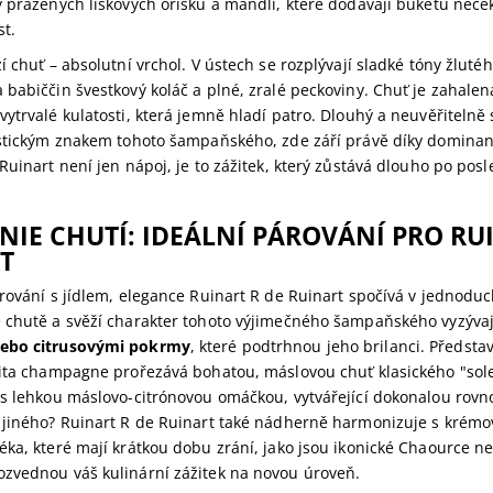
y pražených lískových oříšků a mandlí, které dodávají buketu neč
st.
í chuť – absolutní vrchol. V ústech se rozplývají sladké tóny žlutéh
babiččin švestkový koláč a plné, zralé peckoviny. Chuť je zahale
ytrvalé kulatosti, která jemně hladí patro. Dlouhý a neuvěřitelně 
istickým znakem tohoto šampaňského, zde září právě díky domina
Ruinart není jen nápoj, je to zážitek, který zůstává dlouho po po
IE CHUTÍ: IDEÁLNÍ PÁROVÁNÍ PRO RUI
T
rování s jídlem, elegance Ruinart R de Ruinart spočívá v jednoduch
 chutě a svěží charakter tohoto výjimečného šampaňského vyzýva
ebo citrusovými pokrmy
, které podtrhnou jeho brilanci. Představt
lita champagne prořezává bohatou, máslovou chuť klasického "sol
 s lehkou máslovo-citrónovou omáčkou, vytvářející dokonalou rov
 jiného? Ruinart R de Ruinart také nádherně harmonizuje s krémo
ka, které mají krátkou dobu zrání, jako jsou ikonické Chaource n
zvednou váš kulinární zážitek na novou úroveň.