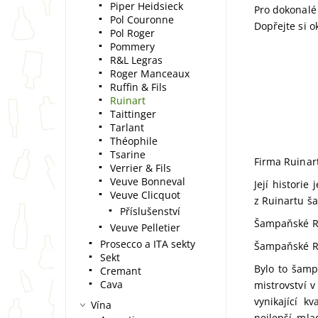
Piper Heidsieck
Pro dokonalé 
Pol Couronne
Dopřejte si ok
Pol Roger
Pommery
R&L Legras
Roger Manceaux
Ruffin & Fils
Ruinart
Taittinger
Tarlant
Théophile
Tsarine
Firma Ruinar
Verrier & Fils
Veuve Bonneval
Její historie
Veuve Clicquot
z Ruinartu š
Příslušenství
Šampaňské Rui
Veuve Pelletier
Prosecco a ITA sekty
Šampaňské Ru
Sekt
Bylo to šamp
Cremant
Cava
mistrovství 
vynikající k
Vína
nejlepší mla