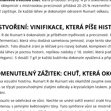
 sklepmistr s mistrovskou precizností přidává 20-25 % rezervního
ž zajišťuje, že každá láhev je dokonalým odrazem Ruinart odkazu.
TVOŘENÍ: VINIFIKACE, KTERÁ PÍŠE HIST
 R de Ruinart k dokonalosti je příběhem trpělivosti a preciznosti. 
fermentaci, která vínu dodává sametovou jemnost, zraje tento skvo
alech. Toto dlouhé zrání je klíčové pro rozvoj bohaté, komplexní ch
dá láhev je poctou historii, replikou nádoby z 18. století, která po
eganci. S dosáží 7 g/l je každá bublinka dokonale vyvážená a přip
MENUTELNÝ ZÁŽITEK: CHUŤ, KTERÁ OK
na vizuální hostinu. Ruinart R de Ruinart vás okamžitě zaujme sv
á se třpytí pozoruhodnými zlatými odlesky a krystalickým leskem. J
ání.
kouzlo se odehrává ve vůni. Nechte se unést svěží esencí zralé hr
etenou s jemnými květinovými tóny. Tato symfonie vůní se mistrně