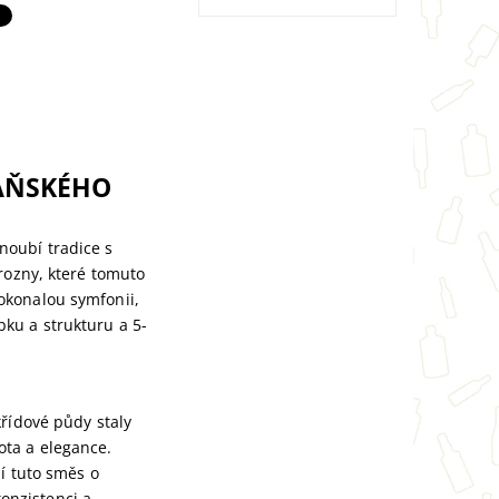
PAŇSKÉHO
noubí tradice s
rozny, které tomuto
okonalou symfonii,
ku a strukturu a 5-
křídové půdy staly
ta a elegance.
jí tuto směs o
onzistenci a