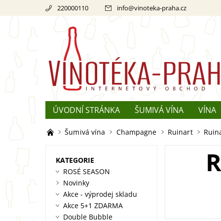
220000110
info
@
vinoteka-praha.cz
ÚVODNÍ STRÁNKA
ŠUMIVÁ VÍNA
VÍNA
REKLAMACE
O ŠAMPAŇSKÉM
Šumivá vína
Champagne
Ruinart
Ruina
R
KATEGORIE
ROSÉ SEASON
Novinky
Akce - výprodej skladu
Akce 5+1 ZDARMA
Double Bubble