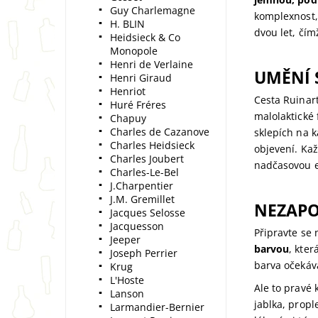
Guy Charlemagne
komplexnost,
H. BLIN
dvou let, čím
Heidsieck & Co
Monopole
Henri de Verlaine
UMĚNÍ S
Henri Giraud
Henriot
Cesta Ruinart
Huré Fréres
malolaktické 
Chapuy
Charles de Cazanove
sklepích na k
Charles Heidsieck
objevení. Kaž
Charles Joubert
nadčasovou el
Charles-Le-Bel
J.Charpentier
J.M. Gremillet
NEZAPO
Jacques Selosse
Jacquesson
Připravte se 
Jeeper
barvou
, kter
Joseph Perrier
barva očekáv
Krug
L'Hoste
Ale to pravé 
Lanson
jablka, propl
Larmandier-Bernier