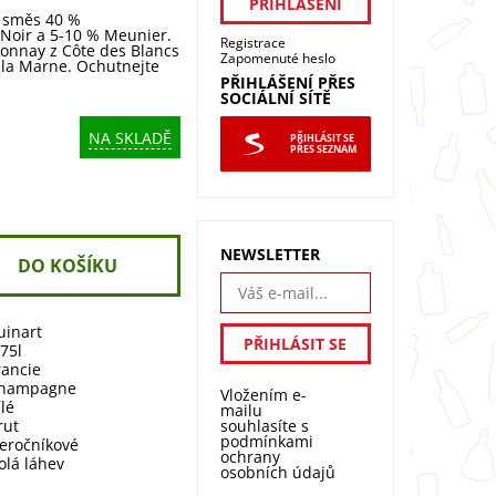
- směs 40 %
Noir a 5-10 % Meunier.
Registrace
donnay z Côte des Blancs
Zapomenuté heslo
e la Marne. Ochutnejte
PŘIHLÁŠENÍ PŘES
SOCIÁLNÍ SÍTĚ
NA SKLADĚ
PŘIHLÁSIT SE
PŘES SEZNAM
NEWSLETTER
uinart
,75l
rancie
hampagne
Vložením e-
ílé
mailu
souhlasíte s
rut
podmínkami
eročníkové
ochrany
olá láhev
osobních údajů