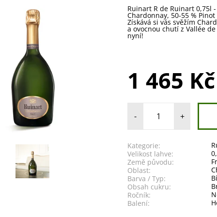
Ruinart R de Ruinart 0,75l 
Chardonnay, 50-55 % Pinot 
Získává si vás svěžím Char
a ovocnou chutí z Vallée d
nyní!
1 465 Kč
-
+
R
Kategorie:
0
Velikost lahve:
F
Země původu:
C
Oblast:
B
Barva / Typ:
B
Obsah cukru:
N
Ročník:
H
Balení: