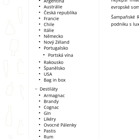
Argentina
Austrálie
evropské som
Česká republika
Šampaňské Ru
Francie
podniku s lux
Chile
Itálie
Německo
Nový Zéland
Portugalsko
Portská vína
Rakousko
Španělsko
USA
Bag in box
Destiláty
Armagnac
Brandy
Cognac
Gin
Likéry
Ovocné Pálenky
Pastis
Rum