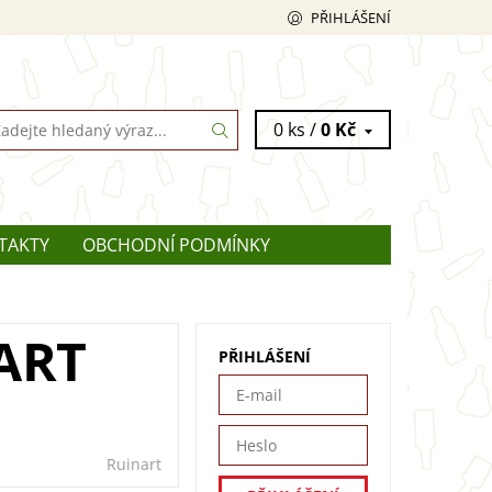
PŘIHLÁŠENÍ
0 ks /
0 Kč
TAKTY
OBCHODNÍ PODMÍNKY
ART
PŘIHLÁŠENÍ
Ruinart