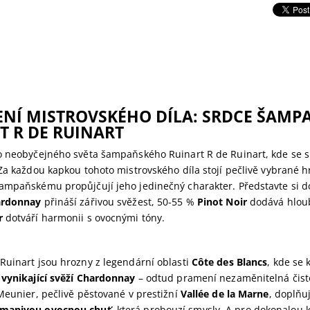
NÍ MISTROVSKÉHO DÍLA: SRDCE ŠAM
T R DE RUINART
o neobyčejného světa šampaňského Ruinart R de Ruinart, kde se s
Za každou kapkou tohoto mistrovského díla stojí pečlivě vybrané h
ampaňskému propůjčují jeho jedinečný charakter. Představte si d
rdonnay
přináší zářivou svěžest, 50-55 %
Pinot Noir
dodává hloub
r
dotváří harmonii s ovocnými tóny.
Ruinart jsou hrozny z legendární oblasti
Côte des Blancs
, kde se 
o
vynikající svěží Chardonnay
– odtud pramení nezaměnitelná čisto
Meunier, pečlivě pěstované v prestižní
Vallée de la Marne
, doplňu
manivou ovocnou chuť
, která probouzí smysly. A pro dokonalou k