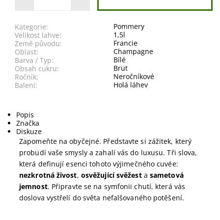
Pommery
Kategorie:
1,5l
Velikost lahve:
Francie
Země původu:
Champagne
Oblast:
Bílé
Barva / Typ:
Brut
Obsah cukru:
Neročníkové
Ročník:
Holá láhev
Balení:
Popis
Značka
Diskuze
Zapomeňte na obyčejné. Představte si zážitek, který
probudí vaše smysly a zahalí vás do luxusu. Tři slova,
která definují esenci tohoto výjimečného cuvée:
nezkrotná živost
,
osvěžující svěžest
a
sametová
jemnost
. Připravte se na symfonii chutí, která vás
doslova vystřelí do světa nefalšovaného potěšení.