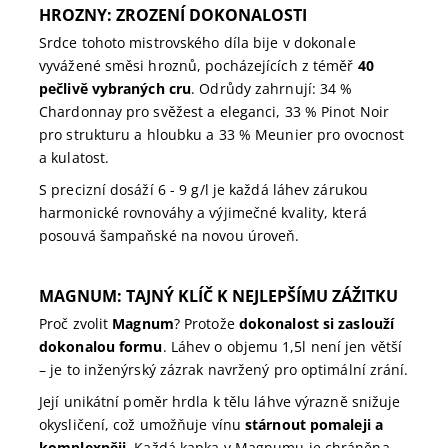
HROZNY: ZROZENÍ DOKONALOSTI
Srdce tohoto mistrovského díla bije v dokonale
vyvážené směsi hroznů, pocházejících z téměř
40
pečlivě vybraných cru
. Odrůdy zahrnují: 34 %
Chardonnay pro svěžest a eleganci, 33 % Pinot Noir
pro strukturu a hloubku a 33 % Meunier pro ovocnost
a kulatost.
S precizní dosáží 6 - 9 g/l je každá láhev zárukou
harmonické rovnováhy a výjimečné kvality, která
posouvá šampaňské na novou úroveň.
MAGNUM: TAJNÝ KLÍČ K NEJLEPŠÍMU ZÁŽITKU
Proč zvolit
Magnum
? Protože
dokonalost si zaslouží
dokonalou formu
. Láhev o objemu 1,5l není jen větší
– je to inženýrský zázrak navržený pro optimální zrání.
Její unikátní poměr hrdla k tělu láhve výrazně snižuje
okysličení, což umožňuje vínu
stárnout pomaleji a
komplexněji
. Každá kapka v Magnumu je chráněna,