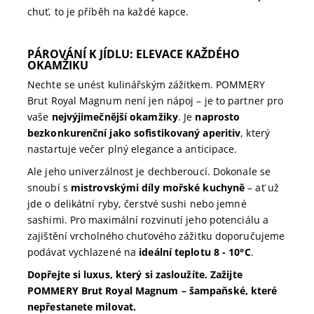
chuť, to je příběh na každé kapce.
PÁROVÁNÍ K JÍDLU: ELEVACE KAŽDÉHO
OKAMŽIKU
Nechte se unést kulinářským zážitkem. POMMERY
Brut Royal Magnum není jen nápoj – je to partner pro
vaše
nejvýjimečnější okamžiky
. Je
naprosto
bezkonkurenční jako sofistikovaný aperitiv
, který
nastartuje večer plný elegance a anticipace.
Ale jeho univerzálnost je dechberoucí. Dokonale se
snoubí s
mistrovskými díly mořské kuchyně
– ať už
jde o delikátní ryby, čerstvé sushi nebo jemné
sashimi. Pro maximální rozvinutí jeho potenciálu a
zajištění vrcholného chuťového zážitku doporučujeme
podávat vychlazené na
ideální teplotu 8 - 10°C
.
Dopřejte si luxus, který si zasloužíte. Zažijte
POMMERY Brut Royal Magnum – šampaňské, které
nepřestanete milovat.