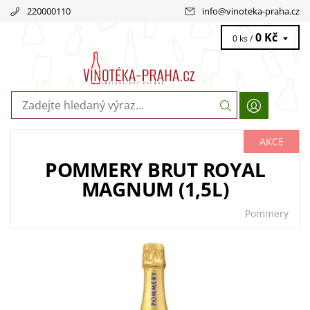
220000110
info
@
vinoteka-praha.cz
0 Kč
0 ks /
AKCE
POMMERY BRUT ROYAL
MAGNUM (1,5L)
Pommery