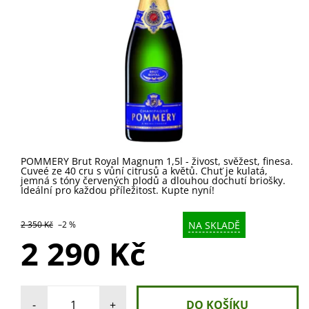
POMMERY Brut Royal Magnum 1,5l - živost, svěžest, finesa.
Cuveé ze 40 cru s vůní citrusů a květů. Chuť je kulatá,
jemná s tóny červených plodů a dlouhou dochutí briošky.
Ideální pro každou příležitost. Kupte nyní!
NA SKLADĚ
2 350 Kč
–2 %
2 290 Kč
-
+