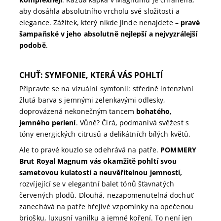
aby dosáhla absolutního vrcholu své složitosti a
elegance. Zážitek, který nikde jinde nenajdete –
pravé
šampaňské v jeho absolutně nejlepší a nejvyzrálejší
podobě
.
CHUŤ: SYMFONIE, KTERÁ VÁS POHLTÍ
Připravte se na vizuální symfonii: středně intenzivní
žlutá barva s jemnými zelenkavými odlesky,
doprovázená nekonečným tancem
bohatého,
jemného perlení
. Vůně? Čirá, podmanivá svěžest s
tóny energických citrusů a delikátních bílých květů.
Ale to pravé kouzlo se odehrává na patře.
POMMERY
Brut Royal Magnum vás okamžitě pohltí svou
sametovou kulatostí a neuvěřitelnou jemností,
rozvíjející se v elegantní balet tónů šťavnatých
červených plodů. Dlouhá, nezapomenutelná dochuť
zanechává na patře hřejivé vzpomínky na opečenou
briošku, luxusní vanilku a jemné koření. To není jen