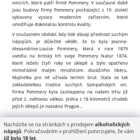
vinicích, které patří firmě Pommery. V současné době
jsou budovy firmy Pommery pocházející z 19. století
vybaveny vysoce moderním zařízením, které
umožňuje dokonalou kontrolu kvality.
V současném období, kdy lidé dávají přednost suchým
nápojům, je důležité vědět, že to byla Jeanne-
Alexandrine-Louise Pommery, která v roce 1879
uvedla na britský trh svoje Pommery Natur 1874,
které leželo čtyři roky ve sklepě a bylo opatřeno
mimořádně malým množstvím dozážního likéru.
Majitelka pro ně užívala termín brut. Stala se tak
zakladatelkou tradice suchých šampaňských vín.
Firma Pommery byla zastoupena na našem trhu již
před 2. světovou válkou. Jedna z 18 kilometrů chodeb
jejích sklepů je nazvána Prague...
Nacházíte se na stránkách s prodejem
alkoholických
POŠTOVNÉ
nápojů
. Pokračováním v prohlížení potvrzujete, že vám
ČR: od 95,-
již bylo 18 let
.
SK: 350,-