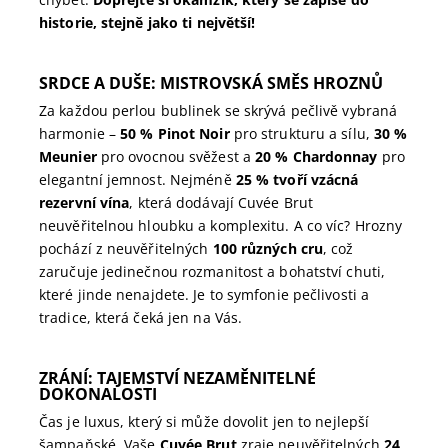
historie, stejně jako ti největší!
SRDCE A DUŠE: MISTROVSKÁ SMĚS HROZNŮ
Za každou perlou bublinek se skrývá pečlivě vybraná
harmonie –
50 % Pinot Noir
pro strukturu a sílu,
30 %
Meunier
pro ovocnou svěžest a
20 % Chardonnay
pro
elegantní jemnost. Nejméně
25 % tvoří vzácná
rezervní vína
, která dodávají Cuvée Brut
neuvěřitelnou hloubku a komplexitu. A co víc? Hrozny
pochází z neuvěřitelných
100 různých cru
, což
zaručuje jedinečnou rozmanitost a bohatství chuti,
které jinde nenajdete. Je to symfonie pečlivosti a
tradice, která čeká jen na Vás.
ZRÁNÍ: TAJEMSTVÍ NEZAMĚNITELNÉ
DOKONALOSTI
Čas je luxus, který si může dovolit jen to nejlepší
šampaňské. Vaše
Cuvée Brut
zraje neuvěřitelných
24