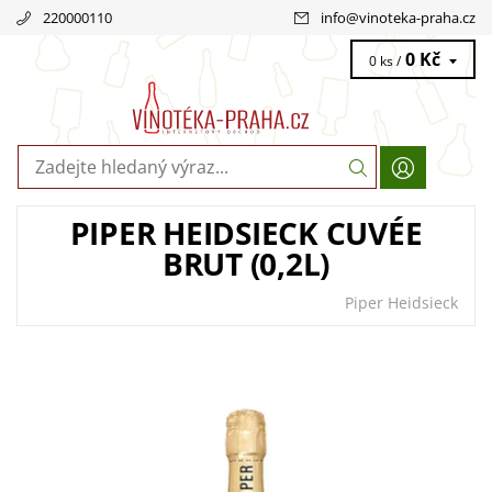
220000110
info
@
vinoteka-praha.cz
0 Kč
0 ks /
PIPER HEIDSIECK CUVÉE
BRUT (0,2L)
Piper Heidsieck