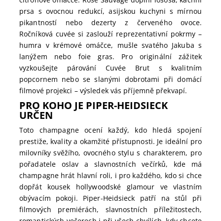
prsa s ovocnou redukcí, asijskou kuchyni s mírnou
pikantností nebo dezerty z červeného ovoce.
Ročníková cuvée si zaslouží reprezentativní pokrmy –
humra v krémové omáčce, mušle svatého Jakuba s
lanýžem nebo foie gras. Pro originální zážitek
vyzkoušejte párování Cuvée Brut s kvalitním
popcornem nebo se slanými dobrotami při domácí
filmové projekci – výsledek vás příjemně překvapí.
PRO KOHO JE PIPER-HEIDSIECK
URČEN
Toto champagne ocení každý, kdo hledá spojení
prestiže, kvality a okamžité přístupnosti. Je ideální pro
milovníky svěžího, ovocného stylu s charakterem, pro
pořadatele oslav a slavnostních večírků, kde má
champagne hrát hlavní roli, i pro každého, kdo si chce
dopřát kousek hollywoodské glamour ve vlastním
obývacím pokoji. Piper-Heidsieck patří na stůl při
filmových premiérách, slavnostních příležitostech,
romantických večerech i při všech chvílích, kdy chcete