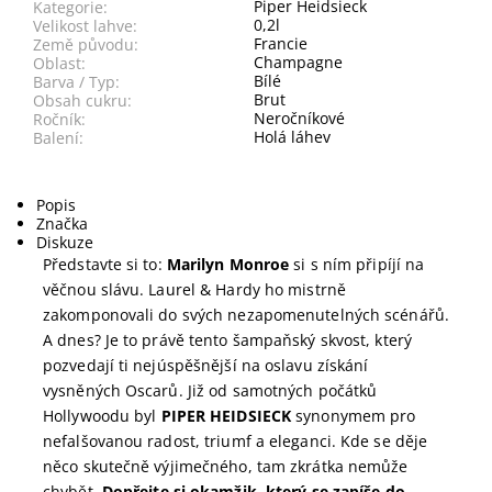
Piper Heidsieck
Kategorie:
0,2l
Velikost lahve:
Francie
Země původu:
Champagne
Oblast:
Bílé
Barva / Typ:
Brut
Obsah cukru:
Neročníkové
Ročník:
Holá láhev
Balení:
Popis
Značka
Diskuze
Představte si to:
Marilyn Monroe
si s ním připíjí na
věčnou slávu. Laurel & Hardy ho mistrně
zakomponovali do svých nezapomenutelných scénářů.
A dnes? Je to právě tento šampaňský skvost, který
pozvedají ti nejúspěšnější na oslavu získání
vysněných Oscarů. Již od samotných počátků
Hollywoodu byl
PIPER HEIDSIECK
synonymem pro
nefalšovanou radost, triumf a eleganci. Kde se děje
něco skutečně výjimečného, tam zkrátka nemůže
chybět.
Dopřejte si okamžik, který se zapíše do