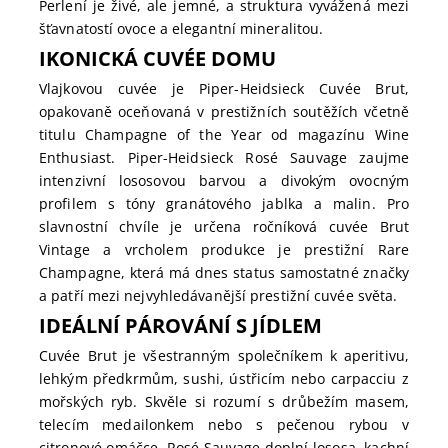
Perlení je živé, ale jemné, a struktura vyvážená mezi
šťavnatostí ovoce a elegantní mineralitou.
IKONICKÁ CUVÉE DOMU
Vlajkovou cuvée je Piper-Heidsieck Cuvée Brut,
opakovaně oceňovaná v prestižních soutěžích včetně
titulu Champagne of the Year od magazínu Wine
Enthusiast. Piper-Heidsieck Rosé Sauvage zaujme
intenzivní lososovou barvou a divokým ovocným
profilem s tóny granátového jablka a malin. Pro
slavnostní chvíle je určena ročníková cuvée Brut
Vintage a vrcholem produkce je prestižní Rare
Champagne, která má dnes status samostatné značky
a patří mezi nejvyhledávanější prestižní cuvée světa.
IDEÁLNÍ PÁROVÁNÍ S JÍDLEM
Cuvée Brut je všestranným společníkem k aperitivu,
lehkým předkrmům, sushi, ústřicím nebo carpacciu z
mořských ryb. Skvěle si rozumí s drůbežím masem,
telecím medailonkem nebo s pečenou rybou v
citronové omáčce. Rosé Sauvage doplní lososa, kachní