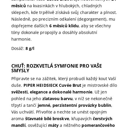
měsíců
na kvasinkách v hlubokých, chladných
sklepech, kde trpělivě získává svůj charakter a plnost.
Následně, po precizním odkalení (degorgement), mu
dopřejeme dalších
6 měsíců klidu
, aby se všechny
tóny dokonale propojily a dosáhly absolutní
harmonie.
Dosáž:
8 g/l
CHUŤ: ROZKVETLÁ SYMFONIE PRO VAŠE
SMYSLY
Připravte se na zážitek, který probudí každý kout Vaší
duše.
PIPER HEIDSIECK Cuvée Brut
je mistrovské dílo
svěžesti, elegance a dokonalé harmonie
. Už jen
pohled na jeho
zlatavou barvu
, v níž se nekonečně
třpytí a tančí
jemné, perzistentní provázky bublin
,
Vás uchvátí. Přivoňte a nechte se unést opojným
aroma
šťavnaté bílé broskve
, křupavých
čerstvých
mandlí
, osvěžující
máty
a něžného
pomerančového