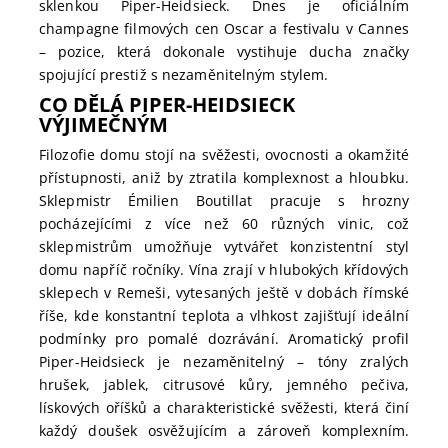
sklenkou Piper-Heidsieck. Dnes je oficiálním
champagne filmových cen Oscar a festivalu v Cannes
– pozice, která dokonale vystihuje ducha značky
spojující prestiž s nezaměnitelným stylem.
CO DĚLÁ PIPER-HEIDSIECK
VÝJIMEČNÝM
Filozofie domu stojí na svěžesti, ovocnosti a okamžité
přístupnosti, aniž by ztratila komplexnost a hloubku.
Sklepmistr Émilien Boutillat pracuje s hrozny
pocházejícími z více než 60 různých vinic, což
sklepmistrům umožňuje vytvářet konzistentní styl
domu napříč ročníky. Vína zrají v hlubokých křídových
sklepech v Remeši, vytesaných ještě v dobách římské
říše, kde konstantní teplota a vlhkost zajišťují ideální
podmínky pro pomalé dozrávání. Aromatický profil
Piper-Heidsieck je nezaměnitelný – tóny zralých
hrušek, jablek, citrusové kůry, jemného pečiva,
lískových oříšků a charakteristické svěžesti, která činí
každý doušek osvěžujícím a zároveň komplexním.