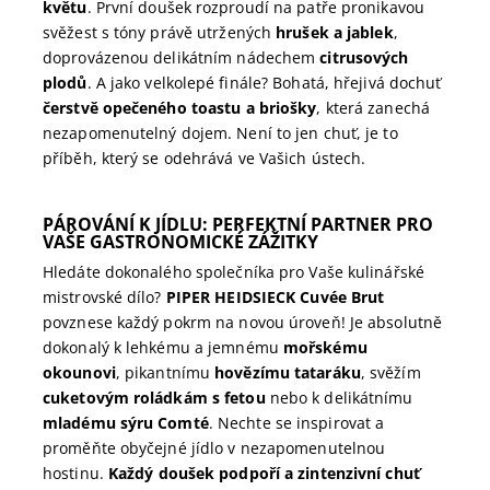
květu
. První doušek rozproudí na patře pronikavou
svěžest s tóny právě utržených
hrušek a jablek
,
doprovázenou delikátním nádechem
citrusových
plodů
. A jako velkolepé finále? Bohatá, hřejivá dochuť
čerstvě opečeného toastu a briošky
, která zanechá
nezapomenutelný dojem. Není to jen chuť, je to
příběh, který se odehrává ve Vašich ústech.
PÁROVÁNÍ K JÍDLU: PERFEKTNÍ PARTNER PRO
VAŠE GASTRONOMICKÉ ZÁŽITKY
Hledáte dokonalého společníka pro Vaše kulinářské
mistrovské dílo?
PIPER HEIDSIECK Cuvée Brut
povznese každý pokrm na novou úroveň! Je absolutně
dokonalý k lehkému a jemnému
mořskému
okounovi
, pikantnímu
hovězímu tataráku
, svěžím
cuketovým roládkám s fetou
nebo k delikátnímu
mladému sýru Comté
. Nechte se inspirovat a
proměňte obyčejné jídlo v nezapomenutelnou
hostinu.
Každý doušek podpoří a zintenzivní chuť