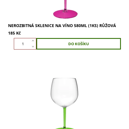
NEROZBITNÁ SKLENICE NA VÍNO 580ML (1KS) RŮŽOVÁ
185 Kč
Sklenice na víno 580ml Zelená. Vychutnejte si víno naplno.
Perfektní pro víno i šampaňské, rozvíjí vůně a ukazuje
bublinky. Odolné a stylové....