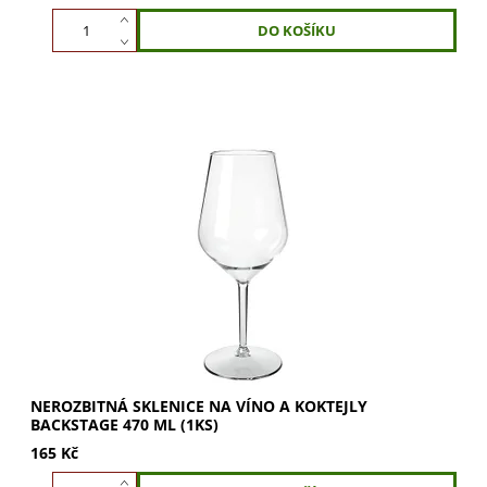
Nerozbitná sklenice na víno a koktejly Backstage 470 ml.
Ideální pro vína i koktejly. Vychutnejte si plnou chuť a vůni
vašeho oblíbeného nápoje....
NEROZBITNÁ SKLENICE NA VÍNO A KOKTEJLY
BACKSTAGE 470 ML (1KS)
165 Kč