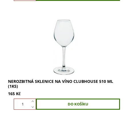
Nerozbitná sklenice na víno Clubhouse 510 ml.
Vychutnejte si plnou chuť a vůni vína. Ideální pro bílé i
červené. Nakupte nyní a objevte dokonalý...
NEROZBITNÁ SKLENICE NA VÍNO CLUBHOUSE 510 ML
(1KS)
165 Kč