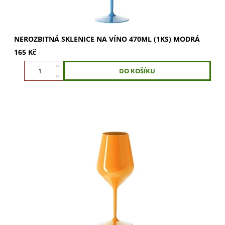
NEROZBITNÁ SKLENICE NA VÍNO 470ML (1KS) MODRÁ
165 Kč
Oranžová nerozbitná sklenice na víno 470ml. Vychutnejte
si plnou chuť vína díky elegantnímu tvaru podporujícímu
rozvinutí vůní a pozorování...