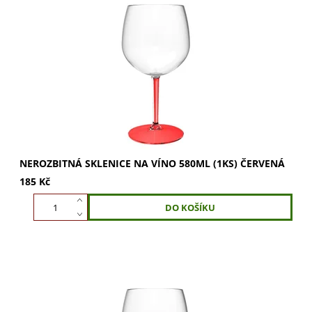
Nerozbitná sklenice na víno 580ml červená. Vychutnejte si
plnou chuť a vůni vína. Ideální na víno i šampaňské.
Koupit nyní!
NEROZBITNÁ SKLENICE NA VÍNO 580ML (1KS) ČERVENÁ
185 Kč
Nerozbitná sklenice na víno 580ml v modré barvě.