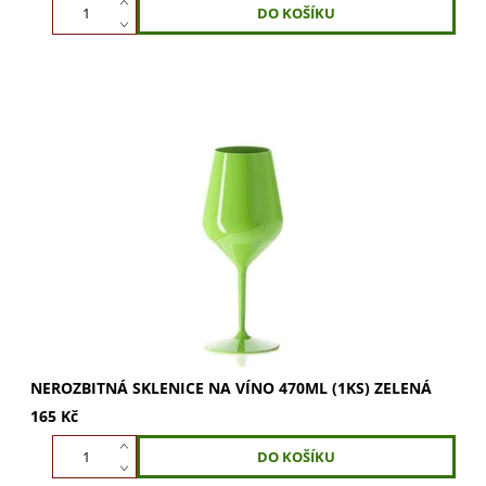
Nerozbitná sklenice na víno 470ml v zelené barvě.
Vychutnejte si plnou chuť a vůni vína. Ideální pro víno i
šampaňské. Objevte dokonalý zážitek....
NEROZBITNÁ SKLENICE NA VÍNO 470ML (1KS) ZELENÁ
165 Kč