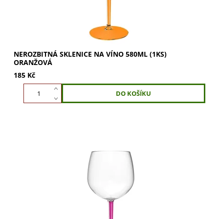
NEROZBITNÁ SKLENICE NA VÍNO 580ML (1KS)
ORANŽOVÁ
185 Kč
Nerozbitná sklenice na víno 580ml v růžové barvě. Ideální
pro víno i šampaňské. Vychutnejte si plnou chuť a vůni.
Kupte nyní!