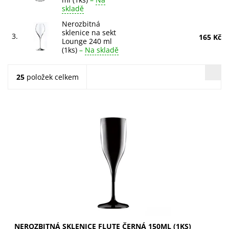
skladě
Nerozbitná
sklenice na sekt
3.
165 Kč
Lounge 240 ml
(1ks)
–
Na skladě
25
položek celkem
Černé plastové sklenice Flute se perfektně hodí pro
šampaňské. Jsou vyrobeny z pevného plastu, jsou
nerozbitné a opakovaně použitelné. Extra pevný...
NEROZBITNÁ SKLENICE FLUTE ČERNÁ 150ML (1KS)