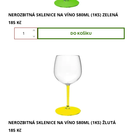
NEROZBITNÁ SKLENICE NA VÍNO 580ML (1KS) ZELENÁ
185 Kč
Sklenice na víno 580ml, žlutá. Užijte si plnou chuť vína.
Nerozbitný materiál pro dokonalý požitek. Objevte ji nyní!
NEROZBITNÁ SKLENICE NA VÍNO 580ML (1KS) ŽLUTÁ
185 Kč