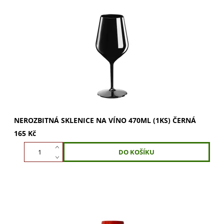
Nerozbitná sklenice na víno 470ml, černá. Vychutnejte si
víno v plné kráse díky optimálnímu tvaru pro rozvinutí
vůní. Ideální pro víno i šampaňské....
NEROZBITNÁ SKLENICE NA VÍNO 470ML (1KS) ČERNÁ
165 Kč