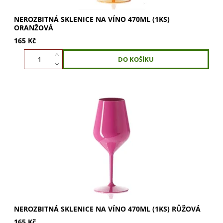
NEROZBITNÁ SKLENICE NA VÍNO 470ML (1KS)
ORANŽOVÁ
165 Kč
Růžová nerozbitná sklenice na víno 470ml pro dokonalý
zážitek z vína i bublinek. Vychutnejte si plné aroma a
krásu bublinek. Ideální pro každou...
NEROZBITNÁ SKLENICE NA VÍNO 470ML (1KS) RŮŽOVÁ
165 Kč