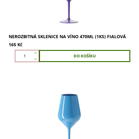
NEROZBITNÁ SKLENICE NA VÍNO 470ML (1KS) FIALOVÁ
165 Kč
Nerozbitná sklenice na víno 470ml Modrá rozvine plně
vůně a bublinky. Vychutnejte si víno v plné kráse.
Perfektní pro víno i šampaňské. Kupte nyní...