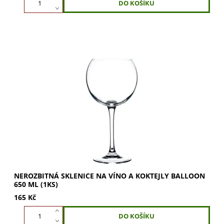
Nerozbitná sklenice Balloon 65 cl na víno a koktejly.
Vychutnejte si naplno vůně vína i chuť koktejlů. Ideální
pro každou příležitost. Kupte nyní!
NEROZBITNÁ SKLENICE NA VÍNO A KOKTEJLY BALLOON
650 ML (1KS)
165 Kč