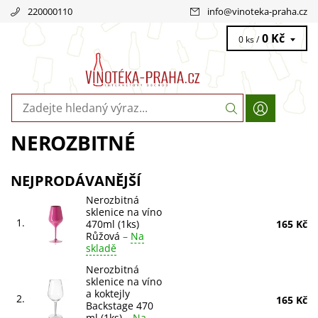
220000110
info
@
vinoteka-praha.cz
0 Kč
0 ks /
NEROZBITNÉ
NEJPRODÁVANĚJŠÍ
Nerozbitná
sklenice na víno
1.
470ml (1ks)
165 Kč
Růžová
–
Na
skladě
Nerozbitná
sklenice na víno
a koktejly
2.
165 Kč
Backstage 470
ml (1ks)
–
Na