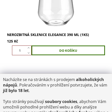
NEROZBITNÁ SKLENICE ELEGANCE 390 ML (1KS)
125 Kč
Nacházíte se na stránkách s prodejem
alkoholických
POŠTOVNÉ
nápojů
. Pokračováním v prohlížení potvrzujete, že vám
ČR: od 95,-
již bylo 18 let
.
SK: 350,-
EU: 1200,-
€ = 24,00 CZK
Tyto stránky používají
soubory cookies
, abychom Vám
umožnili pohodlné prohlížení webu a díky analýze
Dopravy a Platby