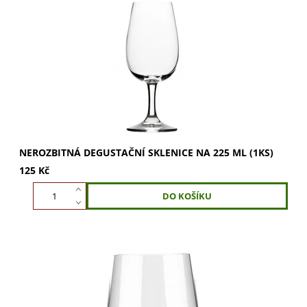
Nerozbitná degustační sklenice 225 ml. Ideální na víno,
rum, whisky či grappu. Klasický tvar podporuje rozvoj vůní
pro plné vychutnání nápoje....
NEROZBITNÁ DEGUSTAČNÍ SKLENICE NA 225 ML (1KS)
125 Kč
Nerozbitná sklenice Elegance 390 ml pro vodu, víno i další
nápoje. Praktická sklenice bez nožičky v univerzálním
designu pro každou příležitost....