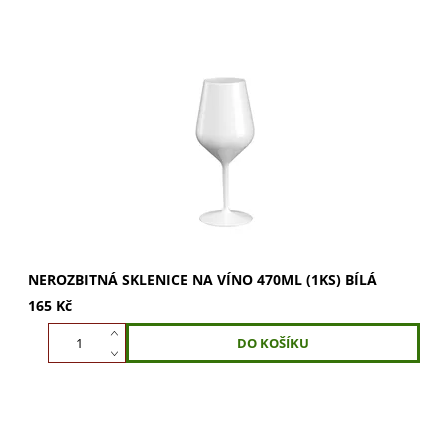
Nerozbitná sklenice na víno 470ml v elegantní bílé barvě.
Ideální pro víno i šampaňské. Podpoří rozvoj vůní a
vychutnání bublinek. Objednejte si...
NEROZBITNÁ SKLENICE NA VÍNO 470ML (1KS) BÍLÁ
165 Kč