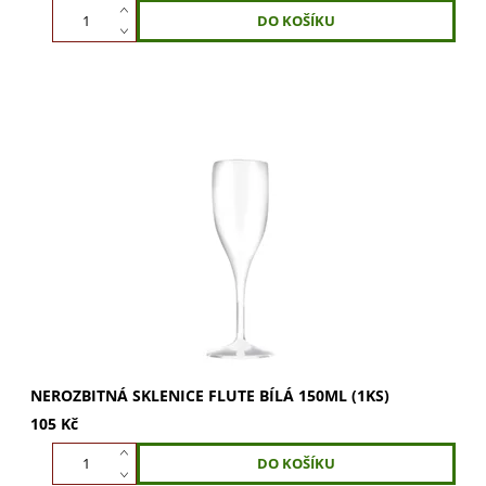
Bílé plastové sklenice Flute se perfektně hodí pro
šampaňské. Jsou vyrobeny z pevného plastu, jsou
nerozbitné a opakovaně použitelné. Extra pevný...
NEROZBITNÁ SKLENICE FLUTE BÍLÁ 150ML (1KS)
105 Kč