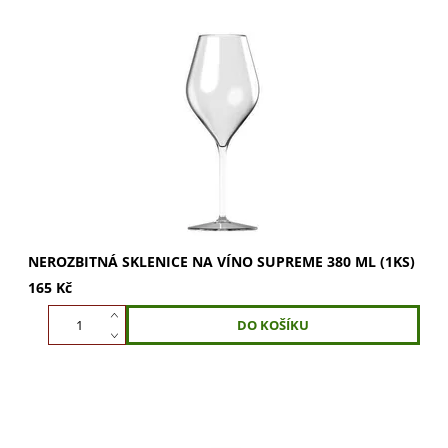
Vychutnejte si víno naplno s nerozbitnou sklenicí
Supreme 380 ml. Ideální pro víno i šampaňské, podporuje
rozvinutí vůní a pozorování bublinek....
NEROZBITNÁ SKLENICE NA VÍNO SUPREME 380 ML (1KS)
165 Kč