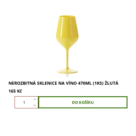
Nerozbitná sklenice na víno 470ml v zářivé žluté. Ideální
na víno i šampaňské. Vychutnejte si plné aroma a krása
bublinek. Odolná a stylová. Kupte...
NEROZBITNÁ SKLENICE NA VÍNO 470ML (1KS) ŽLUTÁ
165 Kč