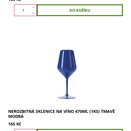
Nerozbitná sklenice na víno 470ml v tmavě modré barvě.
Užijte si plné aroma a krásu bublinek. Ideální pro víno i
šampaňské. Vychutnejte si svůj...
NEROZBITNÁ SKLENICE NA VÍNO 470ML (1KS) TMAVĚ
MODRÁ
165 Kč