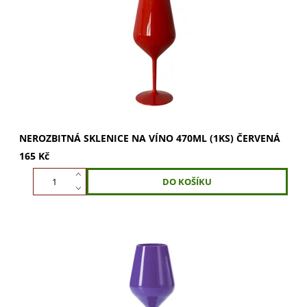
Nerozbitná sklenice na víno 470ml (1ks) Červená.
Vychutnejte si plnou chuť a vůni vína s touto elegantní a
odolnou sklenicí. Ideální pro víno i...
NEROZBITNÁ SKLENICE NA VÍNO 470ML (1KS) ČERVENÁ
165 Kč
Nerozbitná sklenice na víno 470ml Fialová. Vychutnejte si
víno naplno. Ideální pro červené, bílé i šumivé víno. Tvar
podporuje rozvinutí vůní....