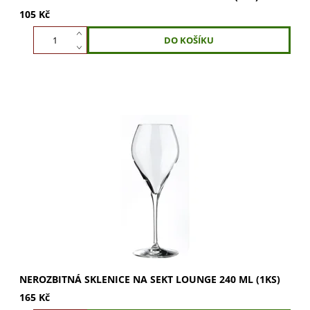
105 Kč
Nerozbitná sklenice na sekt Lounge 240 ml. Klasický
tulipánový tvar pro dokonalé bublinky a rozvinutí vůní
šampaňského. Vychutnejte si sekt naplno....
NEROZBITNÁ SKLENICE NA SEKT LOUNGE 240 ML (1KS)
165 Kč