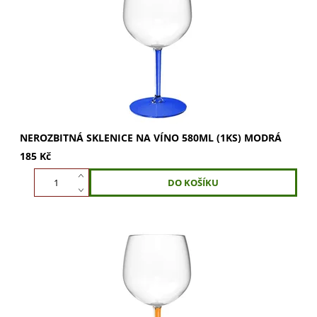
Vychutnejte si aroma vína plně. Ideální pro víno i
šampaňské. Perfektní pro každý okamžik. Kupte...
NEROZBITNÁ SKLENICE NA VÍNO 580ML (1KS) MODRÁ
185 Kč
Objevte nerozbitnou sklenici na víno 580ml v oranžové
barvě. Ideální pro víno i šampaňské, podporuje rozvinutí
vůní. Užijte si plnou krásu vína.