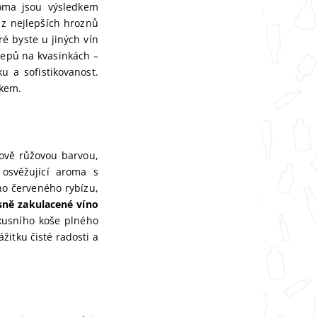
aroma jsou výsledkem
 z nejlepších hroznů
ré byste u jiných vín
lepů na kvasinkách –
 a sofistikovanost.
škem.
sově růžovou barvou,
 osvěžující aroma s
ho červeného rybízu,
sně zakulacené víno
xusního koše plného
itku čisté radosti a