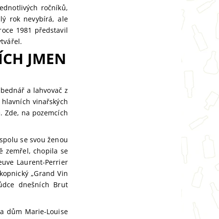
ednotlivých ročníků,
ý rok nevybírá, ale
 roce 1981 představil
tvářel.
ÍCH JMEN
ý bednář a lahvovač z
 hlavních vinařských
e. Zde, na pozemcích
 spolu se svou ženou
ě zemřel, chopila se
euve Laurent-Perrier
ůkopnický „Grand Vin
ůdce dnešních Brut
la dům Marie-Louise