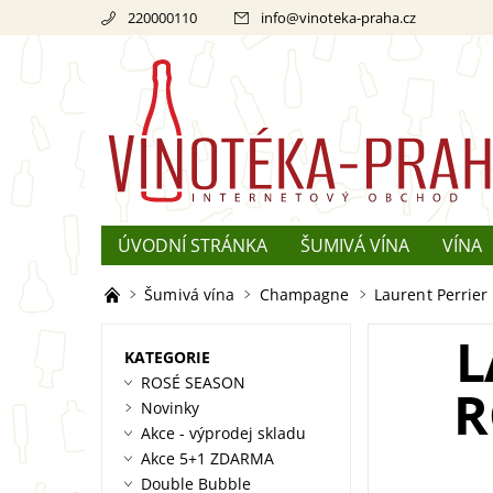
220000110
info
@
vinoteka-praha.cz
ÚVODNÍ STRÁNKA
ŠUMIVÁ VÍNA
VÍNA
REKLAMACE
O ŠAMPAŇSKÉM
Šumivá vína
Champagne
Laurent Perrier
L
KATEGORIE
ROSÉ SEASON
R
Novinky
Akce - výprodej skladu
Akce 5+1 ZDARMA
Double Bubble