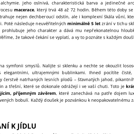
a alchymie. Jeho oslnivá, charakteristická barva a jedinečné 
procesu
macerace
, který trvá 48 až 72 hodin. Během této doby se
trahuje nejen dechberoucí odstín, ale i komplexní škála vůní, kte
i. Poté následuje neuvěřitelných
minimálně 5 let
zrání v tichu sk
ý prohlubuje jeho charakter a dává mu nepřekonatelnou hloubku
 Věříme, že takové čekání se vyplatí, a vy to poznáte s každým dou
 na symfonii smyslů. Nalijte si sklenku a nechte se okouzlit loso
s elegantními, ultrajemnými bublinkami. Ihned pocítíte čisté,
y čerstvě natrhaných lesních plodů – šťavnatých jahod, pikantní
n a třešní, které se dokonale odrážejí i ve vaší chuti. Toto je
krá
ajícím, příjemným závěrem
, které zanechává na patře dojem lu
rvených bobulí. Každý doušek je pozvánkou k neopakovatelnému záž
NÍ K JÍDLU