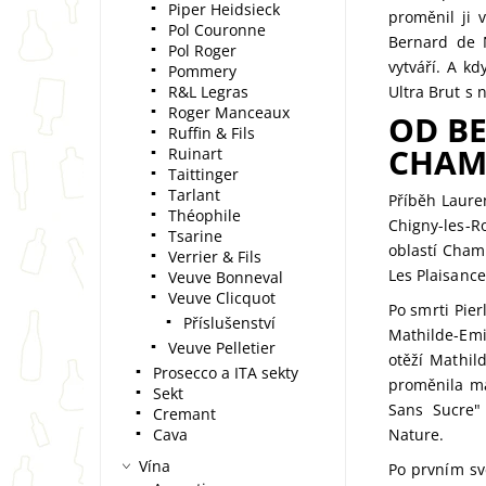
Piper Heidsieck
proměnil ji 
Pol Couronne
Bernard de N
Pol Roger
vytváří. A kd
Pommery
R&L Legras
Ultra Brut s 
Roger Manceaux
OD BE
Ruffin & Fils
CHAM
Ruinart
Taittinger
Tarlant
Příběh Lauren
Théophile
Chigny-les-R
Tsarine
oblastí Cham
Verrier & Fils
Les Plaisance
Veuve Bonneval
Veuve Clicquot
Po smrti Pie
Příslušenství
Mathilde-Emi
Veuve Pelletier
otěží Mathil
Prosecco a ITA sekty
proměnila ma
Sekt
Sans Sucre"
Cremant
Cava
Nature.
Vína
Po prvním sv