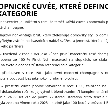
PNICKÉ CUVÉE, KTERÉ DEFIN
KATEGORIE
urent-Perrier je unikátní v tom, že téměř každá cuvée znamenala
ětě champagne.
lajkový non-vintage brut, který ztělesňuje domovský styl. S do
řletým zráním na kvasnicích nabízí svěžest a jemnost, které z něj 
ckého partnera.
 uvedená v roce 1968 jako vůbec první macerační rosé champ
Vyrobená ze 100 % Pinot Noir macerací na slupkách, se stal
a světě a dodnes zůstává referencí celé kategorie.
představen v roce 1981 jako první moderní champagne s n
tota a poctivost bez jakéhokoli přidaného cukru.
– prestižní cuvée poprvé vytvořená v roce 1959, založená na 
í dokonalého ročníku jej vytvořit blendováním tří komplementárn
nic. Za 66 let vzniklo pouze 27 iterací. Iteration N°26 získal
byla zvolena Vínem roku 2023 – stejně jako 100 bodů v průvodci