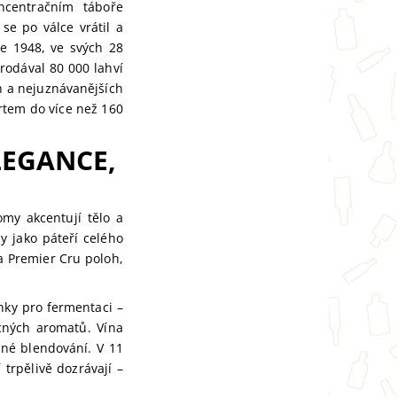
ncentračním táboře
e po válce vrátil a
e 1948, ve svých 28
rodával 80 000 lahví
h a nejuznávanějších
rtem do více než 160
LEGANCE,
omy akcentují tělo a
y jako páteří celého
 a Premier Cru poloh,
nky pro fermentaci –
ocných aromatů. Vína
dné blendování. V 11
trpělivě dozrávají –