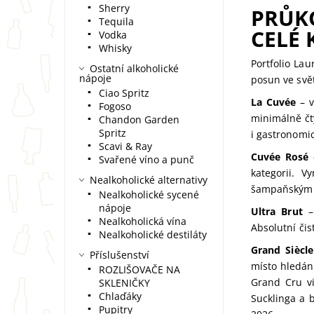
Sherry
PRŮKO
Tequila
CELÉ 
Vodka
Whisky
Portfolio La
Ostatní alkoholické
nápoje
posun ve sv
Ciao Spritz
La Cuvée
– v
Fogoso
minimálně čty
Chandon Garden
Spritz
i gastronomi
Scavi & Ray
Cuvée Rosé
–
Svařené víno a punč
kategorii. 
Nealkoholické alternativy
šampaňským n
Nealkoholické sycené
nápoje
Ultra Brut
– 
Nealkoholická vína
Absolutní čis
Nealkoholické destiláty
Grand Siècle
Příslušenství
místo hledán
ROZLIŠOVAČE NA
Grand Cru vi
SKLENIČKY
Chlaďáky
Sucklinga a 
Pupitry