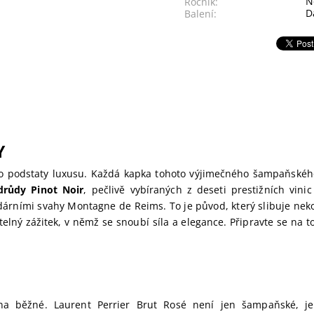
N
Ročník:
D
Balení:
Y
o podstaty luxusu. Každá kapka tohoto výjimečného šampaňskéh
růdy Pinot Noir
, pečlivě vybíraných z deseti prestižních vinic
dárními svahy Montagne de Reims. To je původ, který slibuje nek
ný zážitek, v němž se snoubí síla a elegance. Připravte se na to
a běžné. Laurent Perrier Brut Rosé není jen šampaňské, je 