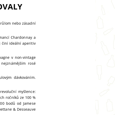
OVALY
 průlom nebo zásadní
minancí Chardonnay a
činí ideální aperitiv
agne v non-vintage
a nejznámějším rosé
ulovým dávkováním.
revoluční myšlence:
ích ročníků ze 100 %
a 100 bodů od Jamese
 Bettane & Desseauve