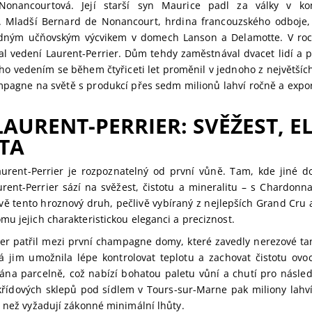
onancourtová. Její starší syn Maurice padl za války v ko
 Mladší Bernard de Nonancourt, hrdina francouzského odboje, s
adným učňovským výcvikem v domech Lanson a Delamotte. V roc
zal vedení Laurent-Perrier. Dům tehdy zaměstnával dvacet lidí a p
eho vedením se během čtyřiceti let proměnil v jednoho z největšíc
pagne na světě s produkcí přes sedm milionů lahví ročně a expo
LAURENT-PERRIER: SVĚŽEST, E
TA
urent-Perrier je rozpoznatelný od první vůně. Tam, kde jiné d
urent-Perrier sází na svěžest, čistotu a mineralitu – s Chardonna
ávě tento hroznový druh, pečlivě vybíraný z nejlepších Grand Cru
u jejich charakteristickou eleganci a preciznost.
ier patřil mezi první champagne domy, které zavedly nerezové ta
rá jim umožnila lépe kontrolovat teplotu a zachovat čistotu ov
ována parcelně, což nabízí bohatou paletu vůní a chutí pro násle
křídových sklepů pod sídlem v Tours-sur-Marne pak miliony lahví 
, než vyžadují zákonné minimální lhůty.