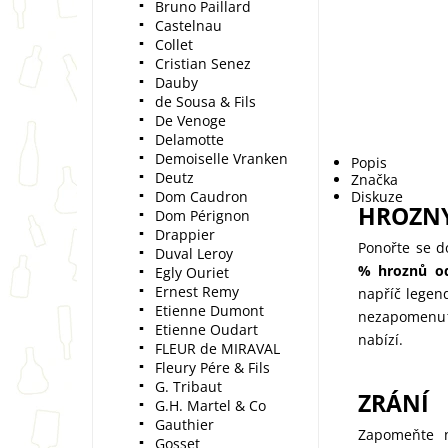
Bruno Paillard
Castelnau
Collet
Cristian Senez
Dauby
de Sousa & Fils
De Venoge
Delamotte
Demoiselle Vranken
Popis
Deutz
Značka
Dom Caudron
Diskuze
HROZN
Dom Pérignon
Drappier
Ponořte se d
Duval Leroy
% hroznů od
Egly Ouriet
Ernest Remy
napříč legen
Etienne Dumont
nezapomenutel
Etienne Oudart
nabízí.
FLEUR de MIRAVAL
Fleury Pére & Fils
G. Tribaut
ZRÁNÍ
G.H. Martel & Co
Gauthier
Zapomeňte n
Gosset