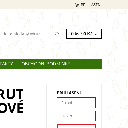
PŘIHLÁŠENÍ
0 ks /
0 Kč
TAKTY
OBCHODNÍ PODMÍNKY
RUT
PŘIHLÁŠENÍ
KOVÉ