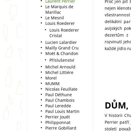
Laurent Perrier
Proč jen pít
Le Marquis de
nejen klenote
Marillac
všestrannos
Le Mesnil
delikátní pa
Louis Roederer
asijských po
Louis Roederer
dezertům z 
Cristal
rozvinutí jeh
Lucien Lalardier
Mailly Grand Cru
každé jídlo 
Moët & Chandon
Příslušenství
Michel Arnould
Michel Littiére
Morel
MUMM
Nicolas Feuillate
Paul Déthune
Paul Chambois
DŮM, 
Paul Leredde
Paul Louis Martin
V historii Ch
Perrier Jouët
Perrier patř
Philipponnat
Pierre Gobillard
století pov