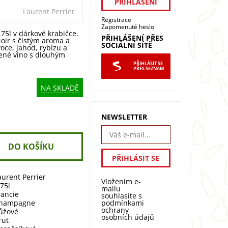
Laurent Perrier
Registrace
Zapomenuté heslo
,75l v dárkové krabičce.
PŘIHLÁŠENÍ PŘES
Noir s čistým aroma a
SOCIÁLNÍ SÍTĚ
oce, jahod, rybízu a
cené víno s dlouhým
PŘIHLÁSIT SE
PŘES SEZNAM
NA SKLADĚ
NEWSLETTER
aurent Perrier
Vložením e-
,75l
mailu
rancie
souhlasíte s
podmínkami
hampagne
ochrany
ůžové
osobních údajů
rut