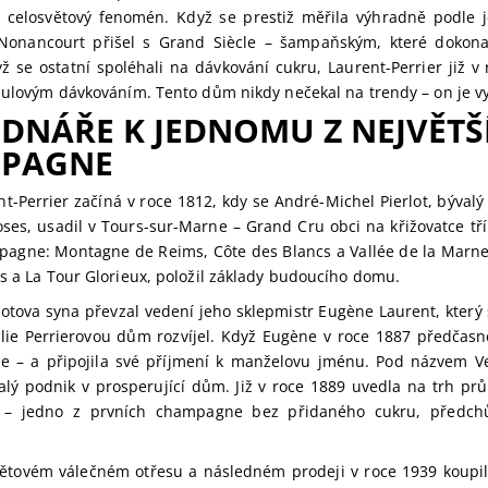
v celosvětový fenomén. Když se prestiž měřila výhradně podle j
onancourt přišel s Grand Siècle – šampaňským, které dokonal
yž se ostatní spoléhali na dávkování cukru, Laurent-Perrier již v
nulovým dávkováním. Tento dům nikdy nečekal na trendy – on je vy
DNÁŘE K JEDNOMU Z NEJVĚTŠ
PAGNE
t-Perrier začíná v roce 1812, kdy se André-Michel Pierlot, býval
oses, usadil v Tours-sur-Marne – Grand Cru obci na křižovatce tří
pagne: Montagne de Reims, Côte des Blancs a Vallée de la Marn
s a La Tour Glorieux, položil základy budoucího domu.
rlotova syna převzal vedení jeho sklepmistr Eugène Laurent, který
lie Perrierovou dům rozvíjel. Když Eugène v roce 1887 předčasn
de – a připojila své příjmení k manželovu jménu. Pod názvem V
lý podnik v prosperující dům. Již v roce 1889 uvedla na trh pr
 – jedno z prvních champagne bez přidaného cukru, předch
ětovém válečném otřesu a následném prodeji v roce 1939 koupi