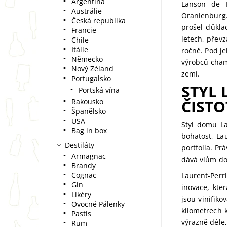
Argentina
Lanson de N
Austrálie
Oranienburg.
Česká republika
prošel důkl
Francie
letech, přev
Chile
Itálie
ročně. Pod j
Německo
výrobců cham
Nový Zéland
zemí.
Portugalsko
STYL 
Portská vína
ČISTO
Rakousko
Španělsko
USA
Styl domu La
Bag in box
bohatost, La
Destiláty
portfolia. Pr
Armagnac
dává víům dom
Brandy
Cognac
Laurent-Perr
Gin
inovace, kte
Likéry
jsou vinifik
Ovocné Pálenky
kilometrech 
Pastis
výrazně déle
Rum