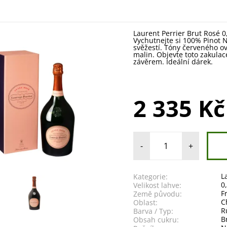
Laurent Perrier Brut Rosé 0
Vychutnejte si 100% Pinot 
svěžestí. Tóny červeného ov
malin. Objevte toto zakula
závěrem. Ideální dárek.
2 335 Kč
-
+
L
Kategorie:
0
Velikost lahve:
F
Země původu:
C
Oblast:
R
Barva / Typ:
B
Obsah cukru: