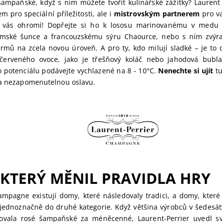
 šampaňské, když s ním můžete tvořit kulinářské zážitky? Laurent 
m pro speciální příležitosti, ale i
mistrovským partnerem
pro va
t vás ohromí! Dopřejte si ho k lososu marinovanému v medu 
rmské šunce a francouzskému sýru Chaource, nebo s ním zvýra
krmů na zcela novou úroveň. A pro ty, kdo milují sladké – je to 
červeného ovoce, jako je třešňový koláč nebo jahodová bubla
o potenciálu podávejte vychlazené na 8 - 10°C.
Nenechte si ujít
tu
na nezapomenutelnou oslavu.
KTERÝ MĚNIL PRAVIDLA HRY
ampagne existují domy, které následovaly tradici, a domy, které 
í jednoznačně do druhé kategorie. Když většina výrobců v šedesá
ažovala rosé šampaňské za méněcenné, Laurent-Perrier uvedl 