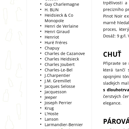
trpělivosti 
Guy Charlemagne
precizního 
H. BLIN
Heidsieck & Co
Pinot Noir ex
Monopole
marně hledal
Henri de Verlaine
proces, kter
Henri Giraud
Dosáž: 9 g/l.
Henriot
Huré Fréres
Chapuy
CHUŤ
Charles de Cazanove
Charles Heidsieck
Připravte se
Charles Joubert
Charles-Le-Bel
která tančí 
J.Charpentier
opojnými tón
J.M. Gremillet
sladkých mali
Jacques Selosse
s dlouhotrv
Jacquesson
čerstvých če
Jeeper
Joseph Perrier
elegance.
Krug
L'Hoste
Lanson
PÁROVÁ
Larmandier-Bernier