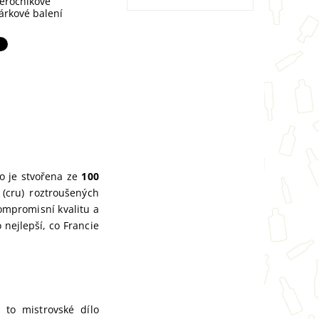
eročníkové
árkové balení
o je stvořena ze
100
 (cru) roztroušených
ompromisní kvalitu a
 nejlepší, co Francie
to mistrovské dílo