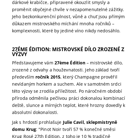
dárkové krabičce, připravené okouzlit smysly a
proměnit obyčejné chvíle v nezapomenutelné zážitky.
Jeho bezkonkurenční plnost, vůně a chuť jsou přímým
důkazem mistrovského míchání mnoha ročníků –
komplexnosti, které by jediné víno nikdy nedosáhlo.
27ÉME ÉDITION: MISTROVSKÉ DÍLO ZROZENÉ Z
VÝZVY
Představujeme vám
27ème Édition
– mistrovské dílo,
zrozené z odvahy a houževnatosti. Jeho základ tvoří
především
ročník 2015
, který Champagne prověřil
nevídaným horkem a suchem. Ale v samotném srdci
této výzvy se zrodila příležitost. Po náročném období
příroda odměnila pečlivou práci dokonalou kombinací
deště, slunce a mírných teplot, které hrozny dovedly k
absolutní dokonalosti.
Jak s hrdostí prohlašuje
Julie Cavil, sklepmistryně
domu Krug
: "Pinot Noir tvoří 57 % konečné směsi
Krug Rosé 27th Edition, z toho je 10 % tradičně