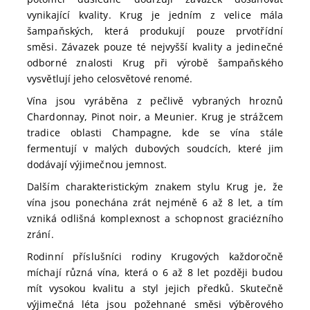
vynikající kvality. Krug je jedním z velice mála
šampaňských, která produkují pouze prvotřídní
směsi. Závazek pouze té nejvyšší kvality a jedinečné
odborné znalosti Krug při výrobě šampaňského
vysvětlují jeho celosvětové renomé.
Vína jsou vyráběna z pečlivě vybraných hroznů
Chardonnay, Pinot noir, a Meunier. Krug je strážcem
tradice oblasti Champagne, kde se vína stále
fermentují v malých dubových soudcích, které jim
dodávají výjimečnou jemnost.
Dalším charakteristickým znakem stylu Krug je, že
vína jsou ponechána zrát nejméně 6 až 8 let, a tím
vzniká odlišná komplexnost a schopnost graciézního
zrání.
Rodinní příslušníci rodiny Krugových každoročně
míchají různá vína, která o 6 až 8 let později budou
mít vysokou kvalitu a styl jejich předků. Skutečně
výjimečná léta jsou požehnané směsi výběrového