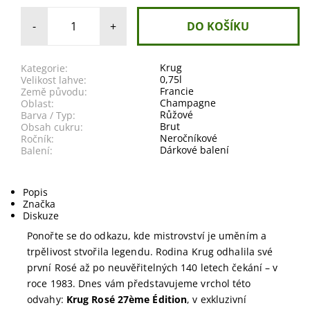
-
+
Krug
Kategorie:
0,75l
Velikost lahve:
Francie
Země původu:
Champagne
Oblast:
Růžové
Barva / Typ:
Brut
Obsah cukru:
Neročníkové
Ročník:
Dárkové balení
Balení:
Popis
Značka
Diskuze
Ponořte se do odkazu, kde mistrovství je uměním a
trpělivost stvořila legendu. Rodina Krug odhalila své
první Rosé až po neuvěřitelných 140 letech čekání – v
roce 1983.
Dnes vám představujeme vrchol této
odvahy:
Krug Rosé 27ème Édition
, v exkluzivní