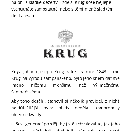
na příliš sladké dezerty – zde si Krug Rosé nejlépe
vychutnáte samostatně, nebo s těmi méně sladkými
delikatesami.
Když Johann-Joseph Krug založil v roce 1843 firmu
Krug na výrobu šampaňského, bylo jeho snem dát své
jméno ničemu menšímu než výjimečnému
šampaňskému.
Aby toho dosáhl, stanovil si několik pravidel, z nichž
nejdůležitější bylo: nikdy nedělat kompromisy
ohledně kvality.
O šest generací později by jistě schvaloval to, jak jeho
potomci důsledně dodržují závazek dosahovat