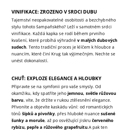
VINIFIKACE: ZROZENO V SRDCI DUBU
Tajemství neopakovatelné osobitosti a bezchybného
stylu tohoto šampaňského? Leží v samotném srdci
vinifikace. Každá kapka se rodí během prvního
kvašení, které probíhá výhradně
v malých dubových
sudech
. Tento tradiční proces je klíčem k hloubce a
nuancím, které činí Krug tak výjimečným. Nechte se
unést dokonalostí.
CHUŤ: EXPLOZE ELEGANCE A HLOUBKY
Připravte se na symfonii pro vaše smysly. Od
okamžiku, kdy spatříte jeho
jemnou, světle růžovou
barvu
, víte, že držíte v rukou ztělesnění elegance.
Přivoníte a objevíte kaskádu vůní: od romantických
tónů
šípků a pivoňky
, přes hluboké nuance
sušené
šunky a moruše
, až po osvěžující jiskru
červeného
rybízu, pepře a růžového grapefruitu
.
A pak ten