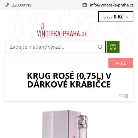
220000110
info
@
vinoteka-praha.cz
0 Kč
0 ks /
AKCE
KRUG ROSÉ (0,75L) V
DÁRKOVÉ KRABIČCE
Krug