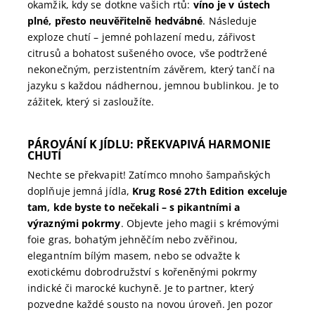
okamžik, kdy se dotkne vašich rtů:
víno je v ústech
plné, přesto neuvěřitelně hedvábné
. Následuje
exploze chutí – jemné pohlazení medu, zářivost
citrusů a bohatost sušeného ovoce, vše podtržené
nekonečným, perzistentním závěrem, který tančí na
jazyku s každou nádhernou, jemnou bublinkou. Je to
zážitek, který si zasloužíte.
PÁROVÁNÍ K JÍDLU: PŘEKVAPIVÁ HARMONIE
CHUTÍ
Nechte se překvapit! Zatímco mnoho šampaňských
doplňuje jemná jídla,
Krug Rosé 27th Edition exceluje
tam, kde byste to nečekali – s pikantními a
výraznými pokrmy
.
Objevte jeho magii s krémovými
foie gras, bohatým jehněčím nebo zvěřinou,
elegantním bílým masem, nebo se odvažte k
exotickému dobrodružství s kořeněnými pokrmy
indické či marocké kuchyně.
Je to partner, který
pozvedne každé sousto na novou úroveň. Jen pozor