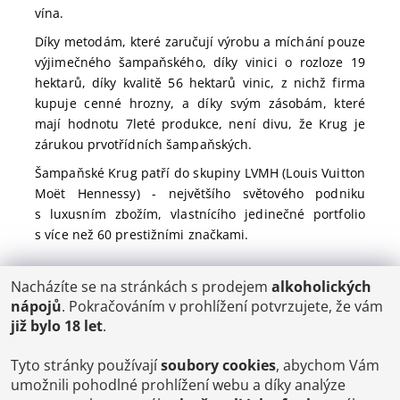
vína.
Díky metodám, které zaručují výrobu a míchání pouze
výjimečného šampaňského, díky vinici o rozloze 19
hektarů, díky kvalitě 56 hektarů vinic, z nichž firma
kupuje cenné hrozny, a díky svým zásobám, které
mají hodnotu 7leté produkce, není divu, že Krug je
zárukou prvotřídních šampaňských.
Šampaňské Krug patří do skupiny LVMH (Louis Vuitton
Moët Hennessy) - největšího světového podniku
s luxusním zbožím, vlastnícího jedinečné portfolio
s více než 60 prestižními značkami.
Nacházíte se na stránkách s prodejem
alkoholických
POŠTOVNÉ
nápojů
. Pokračováním v prohlížení potvrzujete, že vám
ČR: od 95,-
již bylo 18 let
.
SK: 350,-
EU: 1200,-
€ = 24,00 CZK
Tyto stránky používají
soubory cookies
, abychom Vám
umožnili pohodlné prohlížení webu a díky analýze
Dopravy a Platby