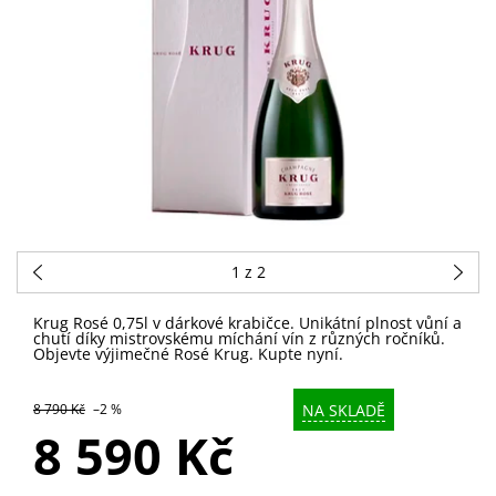
1
z 2
Krug Rosé 0,75l v dárkové krabičce. Unikátní plnost vůní a
chutí díky mistrovskému míchání vín z různých ročníků.
Objevte výjimečné Rosé Krug. Kupte nyní.
NA SKLADĚ
8 790 Kč
–2 %
8 590 Kč