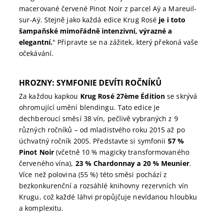
macerované červené Pinot Noir z parcel Aÿ a Mareuil-
sur-Aÿ. Stejně jako každá edice Krug Rosé
je i toto
šampaňské mimořádně intenzivní, výrazné a
elegantní.
" Připravte se na zážitek, který překoná vaše
očekávání.
HROZNY: SYMFONIE DEVÍTI ROČNÍKŮ
Za každou kapkou
Krug Rosé 27ème Édition
se skrývá
ohromující umění blendingu. Tato edice je
dechberoucí směsí 38 vín, pečlivě vybraných z 9
různých ročníků – od mladistvého roku 2015 až po
úchvatný ročník 2005. Představte si symfonii
57 %
Pinot Noir
(včetně 10 % magicky transformovaného
červeného vína),
23 % Chardonnay a 20 % Meunier
.
Více než polovina (55 %) této směsi pochází z
bezkonkurenční a rozsáhlé knihovny rezervních vín
Krugu, což každé láhvi propůjčuje nevídanou hloubku
a komplexitu.