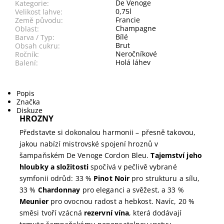
De Venoge
Kategorie:
0,75l
Velikost lahve:
Francie
Země původu:
Champagne
Oblast:
Bílé
Barva / Typ:
Brut
Obsah cukru:
Neročníkové
Ročník:
Holá láhev
Balení:
Popis
Značka
Diskuze
HROZNY
Představte si dokonalou harmonii – přesně takovou,
jakou nabízí mistrovské spojení hroznů v
šampaňském De Venoge Cordon Bleu.
Tajemství jeho
hloubky a složitosti
spočívá v pečlivě vybrané
symfonii odrůd: 33 %
Pinot Noir
pro strukturu a sílu,
33 %
Chardonnay
pro eleganci a svěžest, a 33 %
Meunier
pro ovocnou radost a hebkost. Navíc, 20 %
směsi tvoří vzácná
rezervní vína
, která dodávají