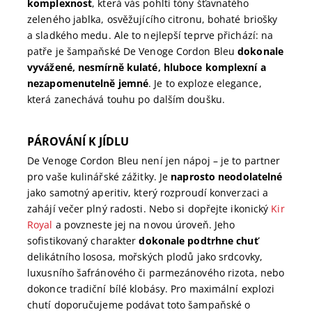
komplexnost
, která vás pohltí tóny šťavnatého
zeleného jablka, osvěžujícího citronu, bohaté briošky
a sladkého medu. Ale to nejlepší teprve přichází: na
patře je šampaňské De Venoge Cordon Bleu
dokonale
vyvážené, nesmírně kulaté, hluboce komplexní a
nezapomenutelně jemné
. Je to exploze elegance,
která zanechává touhu po dalším doušku.
PÁROVÁNÍ K JÍDLU
De Venoge Cordon Bleu není jen nápoj – je to partner
pro vaše kulinářské zážitky. Je
naprosto neodolatelné
jako samotný aperitiv, který rozproudí konverzaci a
zahájí večer plný radosti. Nebo si dopřejte ikonický
Kir
Royal
a povzneste jej na novou úroveň. Jeho
sofistikovaný charakter
dokonale podtrhne chuť
delikátního lososa, mořských plodů jako srdcovky,
luxusního šafránového či parmezánového rizota, nebo
dokonce tradiční bílé klobásy. Pro maximální explozi
chutí doporučujeme podávat toto šampaňské o