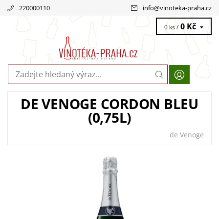
220000110
info
@
vinoteka-praha.cz
0 Kč
0 ks /
DE VENOGE CORDON BLEU
(0,75L)
de Venoge