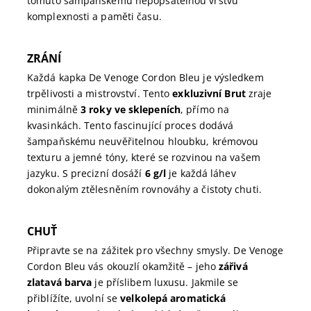
tomuto šampaňskému nepopsatelnou vrstvu
komplexnosti a paměti času.
ZRÁNÍ
Každá kapka De Venoge Cordon Bleu je výsledkem
trpělivosti a mistrovství. Tento
exkluzivní Brut
zraje
minimálně
3 roky ve sklepeních
, přímo na
kvasinkách. Tento fascinující proces dodává
šampaňskému neuvěřitelnou hloubku, krémovou
texturu a jemné tóny, které se rozvinou na vašem
jazyku. S precizní dosáží
6 g/l
je každá láhev
dokonalým ztělesněním rovnováhy a čistoty chuti.
CHUŤ
Připravte se na zážitek pro všechny smysly. De Venoge
Cordon Bleu vás okouzlí okamžitě – jeho
zářivá
zlatavá barva
je příslibem luxusu. Jakmile se
přiblížíte, uvolní se
velkolepá aromatická