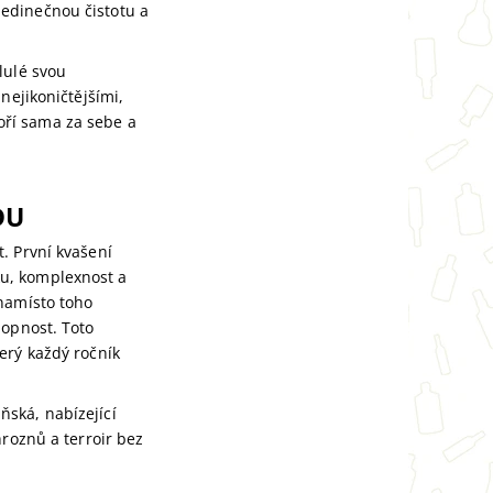
 jedinečnou čistotu a
lulé svou
nejikoničtějšími,
ří sama za sebe a
DU
. První kvašení
ku, komplexnost a
 namísto toho
hopnost. Toto
terý každý ročník
ská, nabízející
hroznů a terroir bez