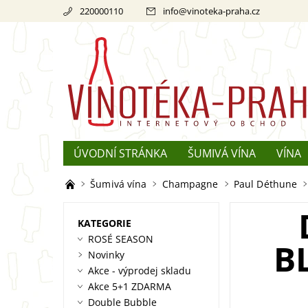
220000110
info
@
vinoteka-praha.cz
ÚVODNÍ STRÁNKA
ŠUMIVÁ VÍNA
VÍNA
REKLAMACE
O ŠAMPAŇSKÉM
Šumivá vína
Champagne
Paul Déthune
KATEGORIE
ROSÉ SEASON
B
Novinky
Akce - výprodej skladu
Akce 5+1 ZDARMA
Double Bubble