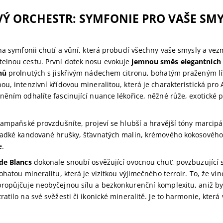
Ý ORCHESTR: SYMFONIE PRO VAŠE SM
na symfonii chutí a vůní, která probudí všechny vaše smysly a ve
lnou cestu. První dotek nosu evokuje
jemnou směs elegantních
nů
prolnutých s jiskřivým nádechem citronu, bohatým praženým l
u, intenzivní křídovou mineralitou, která je charakteristická pr
ěním odhalíte fascinující nuance lékořice, něžné růže, exotické p
šampaňské provzdušníte, projeví se hlubší a hravější tóny marcip
ladké kandované hrušky, šťavnatých malin, krémového kokosového 
e.
de Blancs
dokonale snoubí osvěžující ovocnou chuť, povzbuzující s
ohatou mineralitu, která je vizitkou výjimečného terroir. To, že ví
ropůjčuje neobyčejnou sílu a bezkonkurenční komplexitu, aniž b
atilo na své svěžesti či ikonické mineralitě. Je to harmonie, která