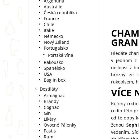
Argentina
Austrálie
Česká republika
Francie
Chile
CHAM
Itálie
Německo
GRAN
Nový Zéland
Portugalsko
Hledáte cham
Portská vína
v jednom z 
Rakousko
nejlepší z hn
Španělsko
USA
hrozny ze s
Bag in box
rukopisem, h
Destiláty
VÍCE 
Armagnac
Brandy
Kořeny rodi
Cognac
rodin této p
Gin
od té doby k
Likéry
Ovocné Pálenky
ženou
Sophi
Pastis
vedením. Sídl
Rum