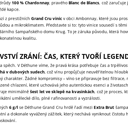
odrůdy
100 % Chardonnay
, pravého
Blanc de Blancs
, což zaručuje
ždé kapce.
zí z prestižních
Grand Cru vinic
v obci Ambonnay, které jsou pros
dou a mikroklimatem. Představte si to: tyto vinice sousedí s těmi 
dárního šampaňského domu Krug. To je záruka původu, která hovo
konatelnou kvalitu.
VSTVÍ ZRÁNÍ: ČAS, KTERÝ TVOŘÍ LEGEN
 spěch. V Déthune víme, že pravá krása potřebuje čas a trpělivost
íhá v dubových sudech
, což vínu propůjčuje neuvěřitelnou hloub
ý charakter. Žádné kompromisy – víno se připravuje bez filtrace,
zené chlazení, které uchovává jeho autentickou esenci a životasc
raje minimálně
šest let ve sklepě na kvasinkách
, což je proces, k
kátní umělecké dílo, plné rafinovanosti a vyzrálosti.
uhých
6 g/l
se Déthune Grand Cru hrdě řadí mezi
Extra Brut
šampaň
tní a dokonale vyvážený zážitek, který nechává vyniknout čistotu 
askování.