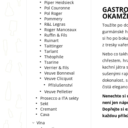
Piper Heidsieck
GASTRO
Pol Couronne
Pol Roger
OKAMŽ
Pommery
R&L Legras
Toužíte po d
Roger Manceaux
gurmánské ho
Ruffin & Fils
si ho po bok
Ruinart
z tresky vař
Taittinger
Tarlant
Nebo co takh
Théophile
chřestem, h
Tsarine
kachní játra
Verrier & Fils
Veuve Bonneval
sušenými raj
Veuve Clicquot
dokonalost, s
Příslušenství
čistá elegan
Veuve Pelletier
Nenechte si 
Prosecco a ITA sekty
není jen náp
Sekt
Cremant
Dopřejte si 
Cava
každou příle
Vína