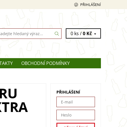
PŘIHLÁŠENÍ
0 ks /
0 Kč
TAKTY
OBCHODNÍ PODMÍNKY
CRU
PŘIHLÁŠENÍ
XTRA