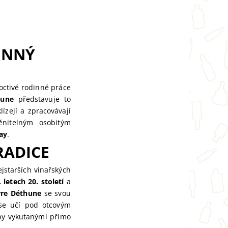
INNÝ
octivé rodinné práce
hune
představuje to
lízejí a zpracovávají
ěnitelným osobitým
ay
.
RADICE
jstarších vinařských
. letech 20. století
a
rre Déthune
se svou
 se učí pod otcovým
py vykutanými přímo