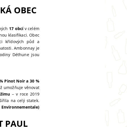
KÁ OBEC
uhých
17 obcí
v celém
ou klasifikaci. Obec
ci křídových půd a
hatosti. Ambonnay je
odiny Déthune jsou
% Pinot Noir a 30 %
ož umožňuje věnovat
ežimu
– v roce 2019
ířila na celý statek.
 Environnementale)
T PAUL