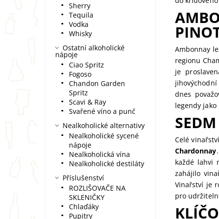
do křídového 
Sherry
AMBO
Tequila
Vodka
PINOT
Whisky
Ostatní alkoholické
Ambonnay lež
nápoje
regionu Cham
Ciao Spritz
je proslave
Fogoso
jihovýchodní
Chandon Garden
Spritz
dnes považo
Scavi & Ray
legendy jako
Svařené víno a punč
SEDM
Nealkoholické alternativy
Nealkoholické sycené
Celé vinařst
nápoje
Chardonnay
Nealkoholická vína
každé lahvi 
Nealkoholické destiláty
zahájilo vin
Příslušenství
Vinařství je 
ROZLIŠOVAČE NA
pro udržiteln
SKLENIČKY
Chlaďáky
KLÍČO
Pupitry