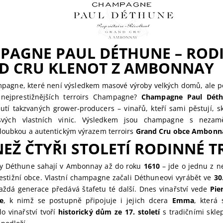
PAGNE PAUL DÉTHUNE – ROD
D CRU KLENOT Z AMBONNAY
pagne, které není výsledkem masové výroby velkých domů, ale p
nejprestižnějších terroirs Champagne?
Champagne Paul Dét
utí takzvaných grower-producers – vinařů, kteří sami pěstují, sk
vých vlastních vinic. Výsledkem jsou champagne s nezam
loubkou a autentickým výrazem terroirs
Grand Cru obce Ambonn
NEŽ ČTYŘI STOLETÍ RODINNÉ T
ny Déthune sahají v Ambonnay až do roku
1610
– jde o jednu z ne
restižní obce. Vlastní champagne začali Déthuneovi vyrábět ve
30
aždá generace předává štafetu té další. Dnes vinařství vede
Pie
e
, k nimž se postupně připojuje i jejich dcera
Emma
, která
o vinařství tvoří
historický dům ze 17. století
s tradičními skle