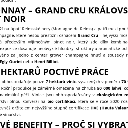
podloží.
NNAY – GRAND CRU KRÁLOVS
 NOIR
í na úpatí Reimsské hory (Montagne de Reims) a patří mezi po
pagne, které nesou prestižní označení
Grand Cru
– nejvyšší možn
ná především výjimečným pinot noir, který zde díky kombina
 expozice dosahuje neobvyklé hloubky, struktury a aromatické bo
váno za jedno z center grower champagne hnutí a sousedy r
Egly-Ouriet
nebo
Henri Billiot
.
 HEKTARŮ POCTIVÉ PRÁCE
ví obhospodařuje pouze
7 hektarů vinic
, vysazených v poměru
70 
. Roční produkce je záměrně omezena na zhruba
50 000 lahví
, c
maximální péči. Vinice jsou obhospodařovány v
ekologickém r
ařství plnou konverzi na
bio certifikaci
, která se v roce 2020 rozš
rovněž držitelem nejvyššího stupně certifikace
HVE (Haute Valeur
é vinařství.
VÉ BENEFITY – PROČ SI VYBRA