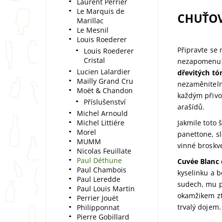
Laurent Perrier
Le Marquis de
CHUŤOV
Marillac
Le Mesnil
Louis Roederer
Připravte se 
Louis Roederer
Cristal
nezapomenute
Lucien Lalardier
dřevitých tó
Mailly Grand Cru
nezaměnitelno
Moët & Chandon
každým přivon
Příslušenství
arašídů.
Michel Arnould
Michel Littiére
Jakmile toto 
Morel
panettone, s
MUMM
vinné broskv
Nicolas Feuillate
Paul Déthune
Cuvée Blanc 
Paul Chambois
kyselinku a b
Paul Leredde
sudech, mu p
Paul Louis Martin
okamžikem ztr
Perrier Jouët
trvalý dojem.
Philipponnat
Pierre Gobillard