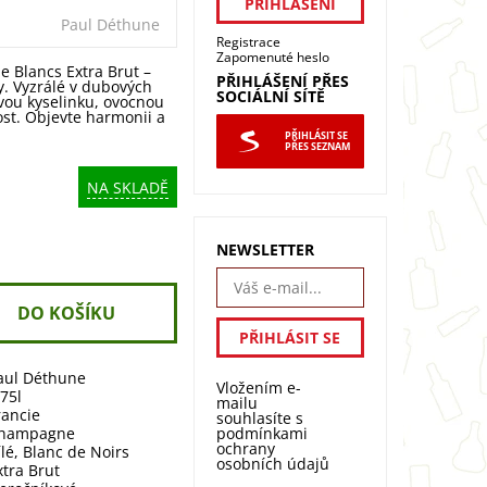
Paul Déthune
Registrace
Zapomenuté heslo
 Blancs Extra Brut –
PŘIHLÁŠENÍ PŘES
. Vyzrálé v dubových
SOCIÁLNÍ SÍTĚ
ovou kyselinku, ovocnou
st. Objevte harmonii a
PŘIHLÁSIT SE
PŘES SEZNAM
NA SKLADĚ
NEWSLETTER
aul Déthune
Vložením e-
,75l
mailu
rancie
souhlasíte s
podmínkami
hampagne
ochrany
ílé
,
Blanc de Noirs
osobních údajů
xtra Brut