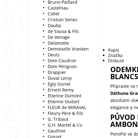
Bruno Paillard
Castelnau
Collet
Cristian Senez
Dauby
de Sousa & Fils
De Venoge
Delamotte
Demoiselle Vranken
Popis
Deutz
Značka
Dom Caudron
Diskuze
Dom Pérignon
ODEMKN
Drappier
BLANCS 
Duval Leroy
Egly Ouriet
Připravte se
Ernest Remy
Déthune Gran
Etienne Dumont
absolutní dok
Etienne Oudart
FLEUR de MIRAVAL
elegance a n
Fleury Pére & Fils
PŮVOD 
G. Tribaut
AMBON
G.H. Martel & Co
Gauthier
Ponořte se d
Gosset