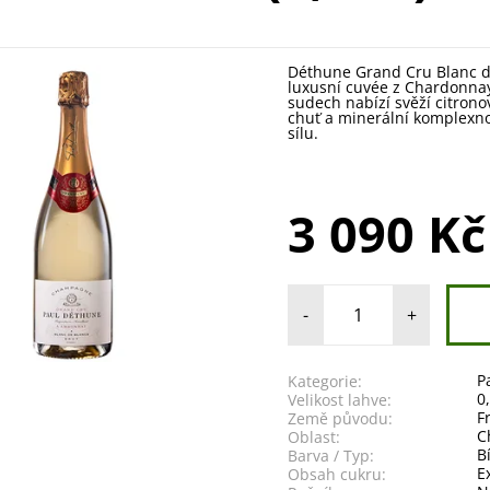
Déthune Grand Cru Blanc de
luxusní cuvée z Chardonnay
sudech nabízí svěží citron
chuť a minerální komplexno
sílu.
3 090 Kč
-
+
P
Kategorie:
0
Velikost lahve:
F
Země původu:
C
Oblast:
B
Barva / Typ:
E
Obsah cukru: