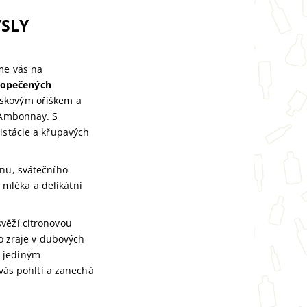
YSLY
zme vás na
 opečených
ískovým oříškem a
o Ambonnay. S
istácie a křupavých
ánu, svátečního
mléka a delikátní
věží citronovou
no zraje v dubových
y jediným
 vás pohltí a zanechá