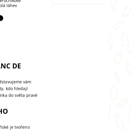
eročníkové
olá láhev
ANC DE
edstavujeme vám
ty, kdo hledají
enka do světa pravé
HO
ňské je tvořeno