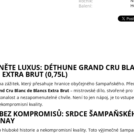
N
Ročník:
H
Balení:
ĚTE LUXUS: DÉTHUNE GRAND CRU BL
EXTRA BRUT (0,75L)
 na zážitek, který přesahuje hranice obyčejného šampaňského. Př
d Cru Blanc de Blancs Extra Brut
– mistrovské dílo, stvořené pro 
onalost a nezapomenutelné chvíle. Není to jen nápoj, je to vstup
ekompromisní kvality.
BEZ KOMPROMISŮ: SRDCE ŠAMPAŇSKÉ
NAY
o hluboké historie a nekompromisní kvality. Toto výjimečné šampa