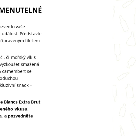
OMENUTELNÉ
ozvedlo vaše
 událost. Představte
připraveným filetem
, či mořský vlk s
 vyzkoušet smažená
 a camembert se
dnoduchou
kluzivní snack –
e Blancs Extra Brut
beného vkusu.
ta, a pozvedněte