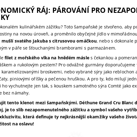
NOMICKÝ RÁJ: PÁROVÁNÍ PRO NEZAP
IKY
okonalém kulinářském zážitku? Toto šampaňské je stvořeno, aby p
stiny na novou úroveň, a proměnilo obyčejné jídlo v mimořádnou
u
mušlí svatého Jakuba s citrusovou omáčkou
, nebo s dokonale 
eným v páře se šťouchanými bramborami s parmazánem.
le
filet z mořského vlka na hnědém másle
s čekankou a pomeranči
ráškem a rukolovým pestem? Pro odvážné gurmány doporučujeme
 s karamelizovanými broskvemi,
nebo vybrané sýry jako reblochon
čaty, piniovými oříšky a pečenou hruškou.
A pro ty, kdo milují je
i ho vychutnejte jen tak, s kouskem samotného sýra Comté jako ex
ce bez námahy.
ujít tento klenot mezi šampaňskými. Déthune Grand Cru Blanc d
oj, je to slib nezapomenutelného zážitku a symbol vašeho vytří
exkluzivitu, která definuje ty nejkrásnější okamžiky vašeho živo
žitost na oslavu!