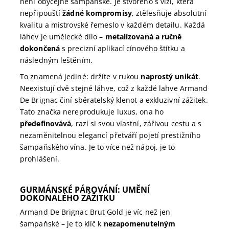
není obyčejné šampaňské. Je stvořeno s vizí, která
nepřipouští
žádné kompromisy
, ztělesňuje absolutní
kvalitu a mistrovské řemeslo v každém detailu. Každá
láhev je umělecké dílo –
metalizovaná a ručně
dokončená
s precizní aplikací cínového štítku a
následným leštěním.
To znamená jediné: držíte v rukou
naprostý unikát
.
Neexistují dvě stejné láhve, což z každé lahve Armand
De Brignac činí sběratelský klenot a exkluzivní zážitek.
Tato značka nereprodukuje luxus, ona ho
předefinovává
, razí si svou vlastní, zářivou cestu a s
nezaměnitelnou elegancí přetváří pojetí prestižního
šampaňského vína. Je to více než nápoj, je to
prohlášení.
GURMÁNSKÉ PÁROVÁNÍ: UMĚNÍ
DOKONALÉHO ZÁŽITKU
Armand De Brignac Brut Gold je víc než jen
šampaňské – je to klíč k
nezapomenutelným