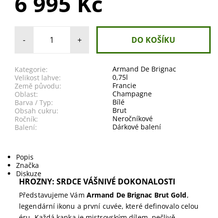
6 995 Kč
-
+
Armand De Brignac
Kategorie:
0,75l
Velikost lahve:
Francie
Země původu:
Champagne
Oblast:
Bílé
Barva / Typ:
Brut
Obsah cukru:
Neročníkové
Ročník:
Dárkové balení
Balení:
Popis
Značka
Diskuze
HROZNY: SRDCE VÁŠNIVÉ DOKONALOSTI
Představujeme Vám
Armand De Brignac Brut Gold
,
legendární ikonu a první cuvée, které definovalo celou
éru. Každá kapka je mistrovským dílem, pečlivě