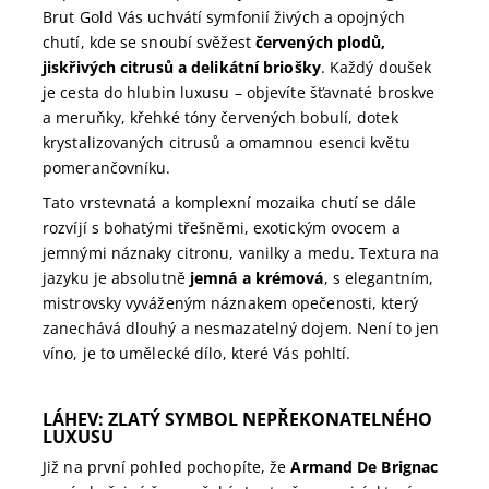
Brut Gold Vás uchvátí symfonií živých a opojných
chutí, kde se snoubí svěžest
červených plodů,
jiskřivých citrusů a delikátní briošky
. Každý doušek
je cesta do hlubin luxusu – objevíte šťavnaté broskve
a meruňky, křehké tóny červených bobulí, dotek
krystalizovaných citrusů a omamnou esenci květu
pomerančovníku.
Tato vrstevnatá a komplexní mozaika chutí se dále
rozvíjí s bohatými třešněmi, exotickým ovocem a
jemnými náznaky citronu, vanilky a medu. Textura na
jazyku je absolutně
jemná a krémová
, s elegantním,
mistrovsky vyváženým náznakem opečenosti, který
zanechává dlouhý a nesmazatelný dojem. Není to jen
víno, je to umělecké dílo, které Vás pohltí.
LÁHEV: ZLATÝ SYMBOL NEPŘEKONATELNÉHO
LUXUSU
Již na první pohled pochopíte, že
Armand De Brignac