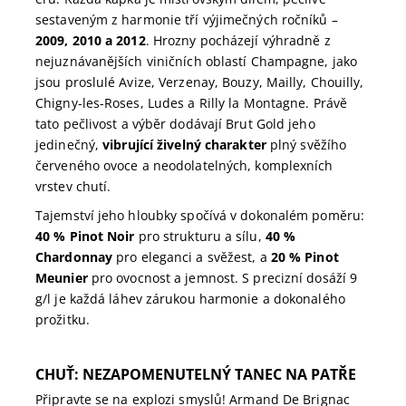
sestaveným z harmonie tří výjimečných ročníků –
2009, 2010 a 2012
. Hrozny pocházejí výhradně z
nejuznávanějších viničních oblastí Champagne, jako
jsou proslulé Avize, Verzenay, Bouzy, Mailly, Chouilly,
Chigny-les-Roses, Ludes a Rilly la Montagne. Právě
tato pečlivost a výběr dodávají Brut Gold jeho
jedinečný,
vibrující živelný charakter
plný svěžího
červeného ovoce a neodolatelných, komplexních
vrstev chutí.
Tajemství jeho hloubky spočívá v dokonalém poměru:
40 % Pinot Noir
pro strukturu a sílu,
40 %
Chardonnay
pro eleganci a svěžest, a
20 % Pinot
Meunier
pro ovocnost a jemnost. S precizní dosáží 9
g/l je každá láhev zárukou harmonie a dokonalého
prožitku.
CHUŤ: NEZAPOMENUTELNÝ TANEC NA PATŘE
Připravte se na explozi smyslů! Armand De Brignac