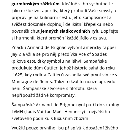
gurmánským zážitkům
. Ideálně si ho vychutnejte
jako exkluzivní aperitiv, který probudí Vaše smysly a
připraví je na kulinární cestu. Jeho komplexnost a
svěžest dokonale doplňují delikátní křepelku nebo
povznáší chuť
jemných sladkovodních ryb
. Dopřejte
si harmonii, která promění každé jídlo v oslavu.
Značku Armand de Brignac vytvořil americký rapper
Jay-Z a vžila se pro něj přezdívka Ace of Spades
(pikové eso), díky symbolu na láhvi. Šampaňské
produkuje dům Cattier, jehož historie sahá do roku
1625, kdy rodina Cattierů zasadila své první vinice v
Montagne de Reims. Takže o kvalitu nouze opravdu
není. Šampaňské stvořené s filozofií, která
nepřipouští žádné kompromisy.
Šampaňské Armand de Brignac nyní patří do skupiny
LVMH (Louis Vuitton Moët Hennessy) - největšího
světového podniku s luxusním zbožím.
Využití pouze prvního lisu přispívá k dosažení živého