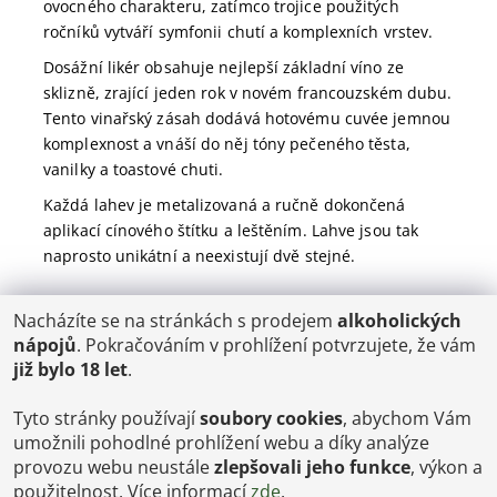
ovocného charakteru, zatímco trojice použitých
ročníků vytváří symfonii chutí a komplexních vrstev.
Dosážní likér obsahuje nejlepší základní víno ze
sklizně, zrající jeden rok v novém francouzském dubu.
Tento vinařský zásah dodává hotovému cuvée jemnou
komplexnost a vnáší do něj tóny pečeného těsta,
vanilky a toastové chuti.
Každá lahev je metalizovaná a ručně dokončená
aplikací cínového štítku a leštěním. Lahve jsou tak
naprosto unikátní a neexistují dvě stejné.
Nacházíte se na stránkách s prodejem
alkoholických
POŠTOVNÉ
nápojů
. Pokračováním v prohlížení potvrzujete, že vám
ČR: od 95,-
již bylo 18 let
.
SK: 350,-
EU: 1200,-
€ = 24,00 CZK
Tyto stránky používají
soubory cookies
, abychom Vám
umožnili pohodlné prohlížení webu a díky analýze
Dopravy a Platby
provozu webu neustále
zlepšovali jeho funkce
, výkon a
Jsme internetový obchod, osobní odběr není možný.
použitelnost. Více informací
zde
.