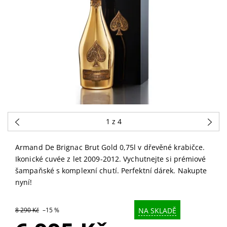
1
z 4
Armand De Brignac Brut Gold 0,75l v dřevěné krabičce.
Ikonické cuvée z let 2009-2012. Vychutnejte si prémiové
šampaňské s komplexní chutí. Perfektní dárek. Nakupte
nyní!
NA SKLADĚ
8 290 Kč
–15 %