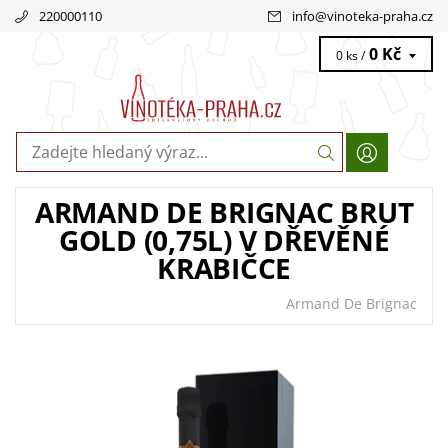
220000110
info
@
vinoteka-praha.cz
0 Kč
0 ks /
ARMAND DE BRIGNAC BRUT
GOLD (0,75L) V DŘEVĚNÉ
KRABIČCE
Armand De Brignac