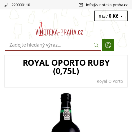
220000110
info
@
vinoteka-praha.cz
0 Kč
0 ks /
ROYAL OPORTO RUBY
(0,75L)
Royal O'Porto