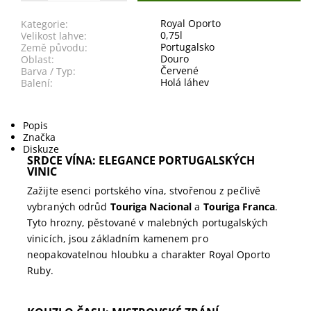
Royal Oporto
Kategorie:
0,75l
Velikost lahve:
Portugalsko
Země původu:
Douro
Oblast:
Červené
Barva / Typ:
Holá láhev
Balení:
Popis
Značka
Diskuze
SRDCE VÍNA: ELEGANCE PORTUGALSKÝCH
VINIC
Zažijte esenci portského vína, stvořenou z pečlivě
vybraných odrůd
Touriga Nacional
a
Touriga Franca
.
Tyto hrozny, pěstované v malebných portugalských
vinicích, jsou základním kamenem pro
neopakovatelnou hloubku a charakter Royal Oporto
Ruby.