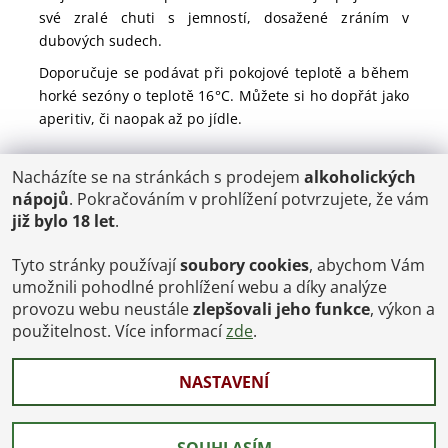
své zralé chuti s jemností, dosažené zráním v
dubových sudech.
Doporučuje se podávat při pokojové teplotě a během
horké sezóny o teplotě 16°C. Můžete si ho dopřát jako
aperitiv, či naopak až po jídle.
Nacházíte se na stránkách s prodejem
alkoholických
POŠTOVNÉ
nápojů
. Pokračováním v prohlížení potvrzujete, že vám
ČR: od 95,-
již bylo 18 let
.
SK: 350,-
EU: 1200,-
€ = 24,00 CZK
Tyto stránky používají
soubory cookies
, abychom Vám
umožnili pohodlné prohlížení webu a díky analýze
Dopravy a Platby
provozu webu neustále
zlepšovali jeho funkce
, výkon a
Jsme internetový obchod, osobní odběr není možný.
použitelnost. Více informací
zde
.
NASTAVENÍ
2026 © Vinoteka-Praha.cz, všechna práva vyhrazena
Vytvořil Shoptet