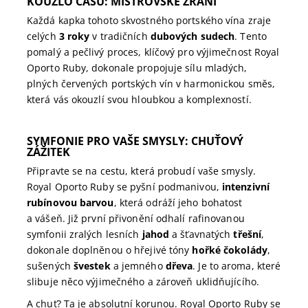
KOUZLO ČASU: MISTROVSKÉ ZRÁNÍ
Každá kapka tohoto skvostného portského vína zraje
celých
3 roky
v tradičních
dubových sudech
. Tento
pomalý a pečlivý proces, klíčový pro výjimečnost Royal
Oporto Ruby, dokonale propojuje sílu mladých,
plných červených portských vín v harmonickou směs,
která vás okouzlí svou hloubkou a komplexností.
SYMFONIE PRO VAŠE SMYSLY: CHUŤOVÝ
ZÁŽITEK
Připravte se na cestu, která probudí vaše smysly.
Royal Oporto Ruby se pyšní podmanivou,
intenzivní
rubínovou barvou
, která odráží jeho bohatost
a vášeň. Již první přivonění odhalí rafinovanou
symfonii zralých lesních
jahod
a šťavnatých
třešní
,
dokonale doplněnou o hřejivé tóny
hořké čokolády
,
sušených
švestek
a jemného
dřeva
. Je to aroma, které
slibuje něco výjimečného a zároveň uklidňujícího.
A chuť? Ta je absolutní korunou. Royal Oporto Ruby se