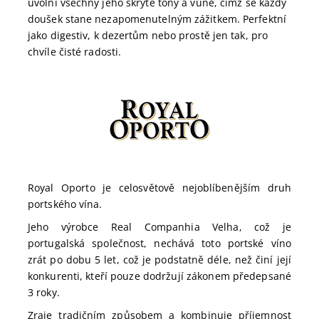
uvolní všechny jeho skryté tóny a vůně, čímž se každý
doušek stane nezapomenutelným zážitkem. Perfektní
jako digestiv, k dezertům nebo prostě jen tak, pro
chvíle čisté radosti.
Royal Oporto je celosvětově nejoblíbenějším druh
portského vína.
Jeho výrobce Real Companhia Velha, což je
portugalská společnost, nechává toto portské víno
zrát po dobu 5 let, což je podstatně déle, než činí její
konkurenti, kteří pouze dodržují zákonem předepsané
3 roky.
Zraje tradičním způsobem a kombinuje příjemnost