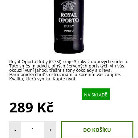
Royal Oporto Ruby (0,75l) zraje 3 roky v dubových sudech.
Tato směs mladých, plných červených portských vín vás
okouzlí vůní jahod, třešní s tóny čokolády a dřeva.
Harmonická chuť s ostružinami a kořením vás zaujme.
Kvalita, která vyniká. Kupte nyní.
NA SKLADĚ
289 Kč
-
+