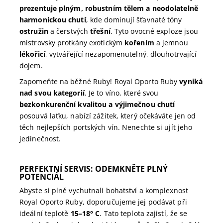
prezentuje plným, robustním tělem a neodolatelně
harmonickou chutí
, kde dominují šťavnaté tóny
ostružin
a čerstvých
třešní
. Tyto ovocné exploze jsou
mistrovsky protkány exotickým
kořením
a jemnou
lékořicí
, vytvářející nezapomenutelný, dlouhotrvající
dojem.
Zapomeňte na běžné Ruby! Royal Oporto Ruby
vyniká
nad svou kategorií
. Je to víno, které svou
bezkonkurenční kvalitou a výjimečnou chutí
posouvá laťku, nabízí zážitek, který očekáváte jen od
těch nejlepších portských vín. Nenechte si ujít jeho
jedinečnost.
PERFEKTNÍ SERVIS: ODEMKNĚTE PLNÝ
POTENCIÁL
Abyste si plně vychutnali bohatství a komplexnost
Royal Oporto Ruby, doporučujeme jej podávat při
ideální teplotě
15–18° C
. Tato teplota zajistí, že se