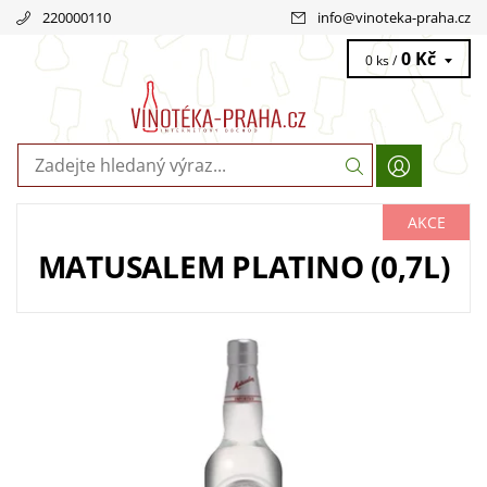
220000110
info
@
vinoteka-praha.cz
0 Kč
0 ks /
AKCE
MATUSALEM PLATINO (0,7L)