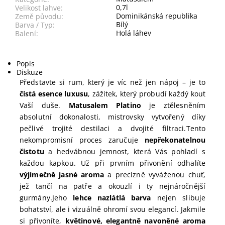
0,7l
Velikost lahve:
Dominikánská republika
Země původu:
Bílý
Barva / Typ:
Holá láhev
Balení:
Popis
Diskuze
Představte si rum, který je víc než jen nápoj – je to
čistá esence luxusu
, zážitek, který probudí každý kout
Vaší duše.
Matusalem Platino
je ztělesněním
absolutní dokonalosti, mistrovsky vytvořený díky
pečlivé trojité destilaci a dvojité filtraci.
Tento
nekompromisní proces zaručuje
nepřekonatelnou
čistotu
a hedvábnou jemnost, která Vás pohladí s
každou kapkou. Už při prvním přivonění odhalíte
výjimečně jasné aroma
a precizně vyváženou chuť,
jež tančí na patře a okouzlí i ty nejnáročnější
gurmány.
Jeho
lehce nazlátlá barva
nejen slibuje
bohatství, ale i vizuálně ohromí svou elegancí. Jakmile
si přivoníte,
květinové, elegantně navoněné aroma