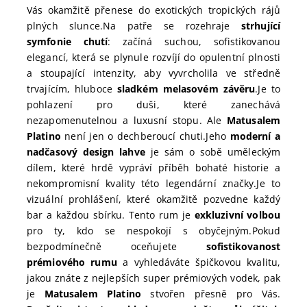
Vás okamžitě přenese do exotických tropických rájů
plných slunce.
Na patře se rozehraje
strhující
symfonie chutí
: začíná suchou, sofistikovanou
elegancí, která se plynule rozvíjí do opulentní plnosti
a stoupající intenzity, aby vyvrcholila ve středně
trvajícím, hluboce
sladkém melasovém závěru
.
Je to
pohlazení pro duši, které zanechává
nezapomenutelnou a luxusní stopu. Ale
Matusalem
Platino
není jen o dechberoucí chuti.
Jeho
moderní a
nadčasový design lahve
je sám o sobě uměleckým
dílem, které hrdě vypráví příběh bohaté historie a
nekompromisní kvality této legendární značky.
Je to
vizuální prohlášení, které okamžitě pozvedne každý
bar a každou sbírku. Tento rum je
exkluzivní volbou
pro ty, kdo se nespokojí s obyčejným.
Pokud
bezpodmínečně oceňujete
sofistikovanost
prémiového rumu
a vyhledáváte špičkovou kvalitu,
jakou znáte z nejlepších super prémiových vodek, pak
je
Matusalem Platino
stvořen přesně pro Vás.