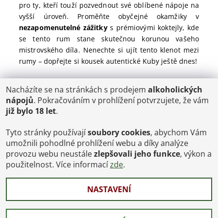
pro ty, kteří touží pozvednout své oblíbené nápoje na
vyšší úroveň. Proměňte obyčejné okamžiky v
nezapomenutelné zážitky
s prémiovými koktejly, kde
se tento rum stane skutečnou korunou vašeho
mistrovského díla. Nenechte si ujít tento klenot mezi
rumy – dopřejte si kousek autentické Kuby ještě dnes!
Nacházíte se na stránkách s prodejem
alkoholických
POŠTOVNÉ
nápojů
. Pokračováním v prohlížení potvrzujete, že vám
ČR: od 95,-
již bylo 18 let
.
SK: 350,-
EU: 1200,-
€ = 24,00 CZK
Tyto stránky používají
soubory cookies
, abychom Vám
umožnili pohodlné prohlížení webu a díky analýze
Dopravy a Platby
provozu webu neustále
zlepšovali jeho funkce
, výkon a
Jsme internetový obchod, osobní odběr není možný.
použitelnost. Více informací
zde
.
NASTAVENÍ
2026 © Vinoteka-Praha.cz, všechna práva vyhrazena