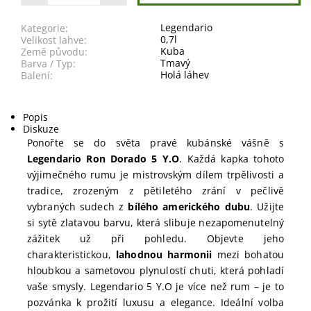
Legendario
Kategorie:
0,7l
Velikost lahve:
Kuba
Země původu:
Tmavý
Barva / Typ:
Holá láhev
Balení:
Popis
Diskuze
Ponořte se do světa pravé kubánské vášně s
Legendario Ron Dorado 5 Y.O
. Každá kapka tohoto
výjimečného rumu je mistrovským dílem trpělivosti a
tradice, zrozeným z pětiletého zrání v pečlivě
vybraných sudech z
bílého amerického dubu
. Užijte
si sytě zlatavou barvu, která slibuje nezapomenutelný
zážitek už při pohledu. Objevte jeho
charakteristickou,
lahodnou harmonii
mezi bohatou
hloubkou a sametovou plynulostí chuti, která pohladí
vaše smysly. Legendario 5 Y.O je více než rum – je to
pozvánka k prožití luxusu a elegance. Ideální volba