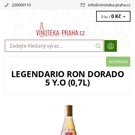
220000110
info
@
vinoteka-praha.cz
0 Kč
0 ks /
NOVINKA
LEGENDARIO RON DORADO
5 Y.O (0,7L)