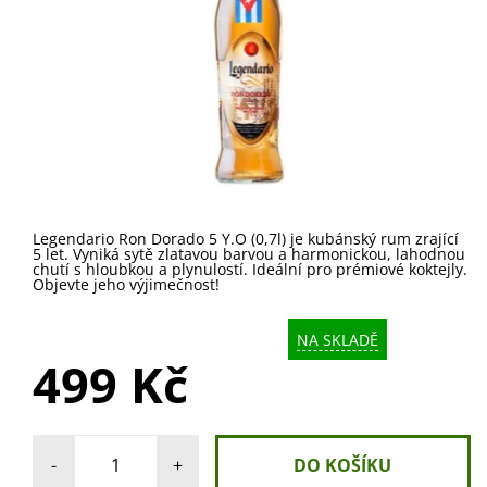
Legendario Ron Dorado 5 Y.O (0,7l) je kubánský rum zrající
5 let. Vyniká sytě zlatavou barvou a harmonickou, lahodnou
chutí s hloubkou a plynulostí. Ideální pro prémiové koktejly.
Objevte jeho výjimečnost!
NA SKLADĚ
499 Kč
-
+