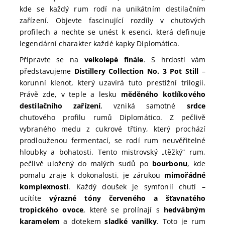
kde se každý rum rodí na unikátním destilačním
zařízení. Objevte fascinující rozdíly v chuťových
profilech a nechte se unést k esenci, která definuje
legendární charakter každé kapky Diplomática.
Připravte se na
velkolepé finále
. S hrdostí vám
představujeme
Distillery Collection No. 3 Pot Still
–
korunní klenot, který uzavírá tuto prestižní trilogii.
Právě zde, v teple a lesku
měděného kotlíkového
destilačního zařízení
, vzniká samotné
srdce
chuťového profilu rumů Diplomático. Z pečlivě
vybraného medu z cukrové třtiny, který prochází
prodlouženou fermentací, se rodí rum neuvěřitelné
hloubky a bohatosti. Tento mistrovský „těžký“ rum,
pečlivě uložený do malých sudů po
bourbonu
, kde
pomalu zraje k dokonalosti, je zárukou
mimořádné
komplexnosti
. Každý doušek je symfonií chutí –
ucítíte
výrazné tóny červeného a šťavnatého
tropického ovoce
, které se prolínají s
hedvábným
karamelem
a dotekem
sladké vanilky
. Toto je rum