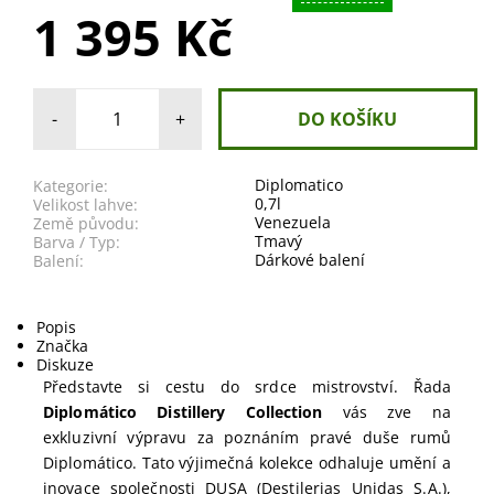
1 395 Kč
-
+
Diplomatico
Kategorie:
0,7l
Velikost lahve:
Venezuela
Země původu:
Tmavý
Barva / Typ:
Dárkové balení
Balení:
Popis
Značka
Diskuze
Představte si cestu do srdce mistrovství. Řada
Diplomático Distillery Collection
vás zve na
exkluzivní výpravu za poznáním pravé duše rumů
Diplomático. Tato výjimečná kolekce odhaluje umění a
inovace společnosti DUSA (Destilerias Unidas S.A.),