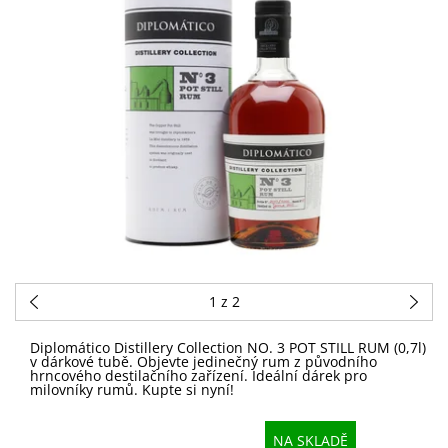
1
z 2
Diplomático Distillery Collection NO. 3 POT STILL RUM (0,7l)
v dárkové tubě. Objevte jedinečný rum z původního
hrncového destilačního zařízení. Ideální dárek pro
milovníky rumů. Kupte si nyní!
NA SKLADĚ