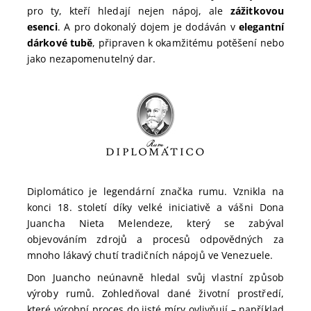
pro ty, kteří hledají nejen nápoj, ale
zážitkovou
esenci
. A pro dokonalý dojem je dodáván v
elegantní
dárkové tubě
, připraven k okamžitému potěšení nebo
jako nezapomenutelný dar.
Diplomático je legendární značka rumu. Vznikla na
konci 18. století díky velké iniciativě a vášni Dona
Juancha Nieta Melendeze, který se zabýval
objevováním zdrojů a procesů odpovědných za
mnoho lákavý chutí tradičních nápojů ve Venezuele.
Don Juancho neúnavně hledal svůj vlastní způsob
výroby rumů. Zohledňoval dané životní prostředí,
které výrobní proces do jisté míry ovlivňují – například