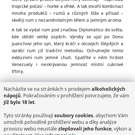
tropické počasí – horké a vlhké. A tak stvořil kombinací
mnoha produktů – rumů a různých šťáv a přísad –
skvělý rum s nezaměnitelným tělem a jemným aroma.
A tak se vydal rum pod značkou Diplomático do světa,
kde sklidil veliký úspěch. Výroby se ujal po Donu
Juanchovi jeho syn, který kráčí v otcových šlépějích a
vyrábí rum již tradiční metodou. Ochutnejte tento
exkluzivní rum jemné chuti. Spatříte v něm hrdost
Venezuely i neskrývanou jemnost místní cukrové
třtiny.
Nacházíte se na stránkách s prodejem
alkoholických
POŠTOVNÉ
nápojů
. Pokračováním v prohlížení potvrzujete, že vám
ČR: od 95,-
již bylo 18 let
.
SK: 350,-
EU: 1200,-
€ = 24,00 CZK
Tyto stránky používají
soubory cookies
, abychom Vám
umožnili pohodlné prohlížení webu a díky analýze
Dopravy a Platby
provozu webu neustále
zlepšovali jeho funkce
, výkon a
Jsme internetový obchod, osobní odběr není možný.