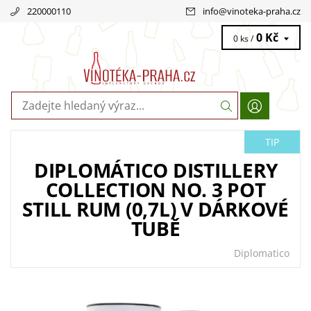
220000110
info
@
vinoteka-praha.cz
0 Kč
0 ks /
TIP
DIPLOMÁTICO DISTILLERY
COLLECTION NO. 3 POT
STILL RUM (0,7L) V DÁRKOVÉ
TUBĚ
Diplomatico