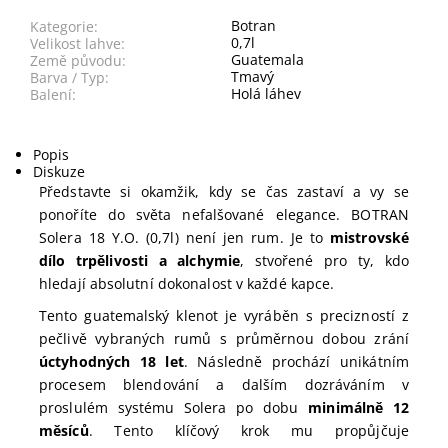
Botran
Kategorie:
0,7l
Velikost lahve:
Guatemala
Země původu:
Tmavý
Barva / Typ:
Holá láhev
Balení:
Popis
Diskuze
Představte si okamžik, kdy se čas zastaví a vy se
ponoříte do světa nefalšované elegance. BOTRAN
Solera 18 Y.O. (0,7l) není jen rum. Je to
mistrovské
dílo trpělivosti a alchymie
, stvořené pro ty, kdo
hledají absolutní dokonalost v každé kapce.
Tento guatemalský klenot je vyráběn s precizností z
pečlivě vybraných rumů s průměrnou dobou zrání
úctyhodných 18 let
. Následně prochází unikátním
procesem blendování a dalším dozráváním v
proslulém systému Solera po dobu
minimálně 12
měsíců
. Tento klíčový krok mu propůjčuje