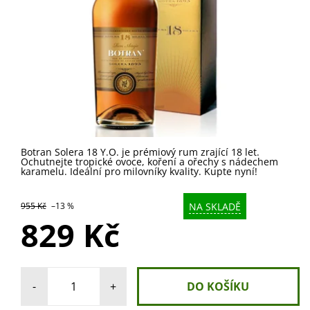
Botran Solera 18 Y.O. je prémiový rum zrající 18 let.
Ochutnejte tropické ovoce, koření a ořechy s nádechem
karamelu. Ideální pro milovníky kvality. Kupte nyní!
NA SKLADĚ
955 Kč
–13 %
829 Kč
-
+