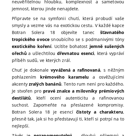
neuvěřitelnou hloubku, komplexnost a sametovou
jemnost, kterou jinde nenajdete.
Připravte se na symfonii chutí, která probudí vaše
smysly a vezme vás na exotickou cestu. V každé kapce
Botran Solera 18 objevíte tanec
šťavnatého
tropického ovoce
snoubícího se s podmanivými tóny
exotického koření
. Ucítíte bohatost
jemně sušených
ořechů
a ušlechtilou
dřevnatou esenci
, která vypráví
příběh sudů, ve kterých zrál.
Chuť je dokonale
vyvážená a rafinovaná
, s něžným
pohlazením
krémového karamelu
a osvěžujícími
akcenty
zralých banánů
. Tento rum není pro každého.
Je stvořen pro
pravé znalce a milovníky prémiových
destilátů
, kteří ocení autenticitu a rafinovanou
suchost. Zapomeňte na přeslazené kompromisy.
Botran Solera 18 je esencí
čistoty a charakteru
,
přesně tak, jak si ho představují ti, kteří si potrpí na to
nejlepší.
Závěr je
nezapomenutelný
– dlouhý, příjemný a