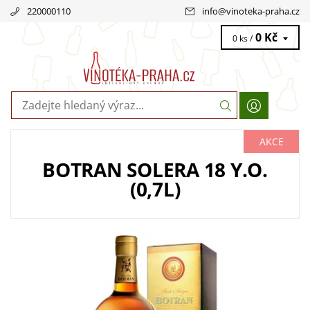
220000110
info
@
vinoteka-praha.cz
0 Kč
0 ks /
AKCE
BOTRAN SOLERA 18 Y.O.
(0,7L)