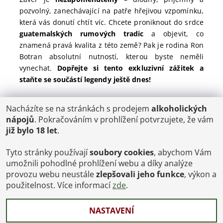
pozvolný, zanechávající na patře hřejivou vzpomínku,
která vás donutí chtít víc. Chcete proniknout do srdce
guatemalských rumových tradic
a objevit, co
znamená pravá kvalita z této země? Pak je rodina Ron
Botran absolutní nutností, kterou byste neměli
vynechat.
Dopřejte si tento exkluzivní zážitek a
staňte se součástí legendy ještě dnes!
Nacházíte se na stránkách s prodejem
alkoholických
POŠTOVNÉ
nápojů
. Pokračováním v prohlížení potvrzujete, že vám
ČR: od 95,-
již bylo 18 let
.
SK: 350,-
EU: 1200,-
€ = 24,00 CZK
Tyto stránky používají
soubory cookies
, abychom Vám
umožnili pohodlné prohlížení webu a díky analýze
Dopravy a Platby
provozu webu neustále
zlepšovali jeho funkce
, výkon a
Jsme internetový obchod, osobní odběr není možný.
použitelnost. Více informací
zde
.
NASTAVENÍ