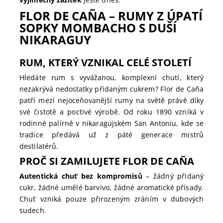
FLOR DE CAÑA – RUMY Z ÚPATÍ
SOPKY MOMBACHO S DUŠÍ
NIKARAGUY
RUM, KTERÝ VZNIKAL CELÉ STOLETÍ
Hledáte rum s vyvážanou, komplexní chutí, který
nezakrývá nedostatky přidaným cukrem? Flor de Caña
patří mezi nejoceňovanější rumy na světě právě díky
své čistotě a poctivé výrobě. Od roku 1890 vzniká v
rodinné palírně v nikaragujském San Antoniu, kde se
tradice předává už z páté generace mistrů
destilatérů.
PROČ SI ZAMILUJETE FLOR DE CAÑA
Autentická chuť bez kompromisů
– žádný přidaný
cukr, žádné umělé barvivo, žádné aromatické přísady.
Chuť vzniká pouze přirozeným zráním v dubových
sudech.