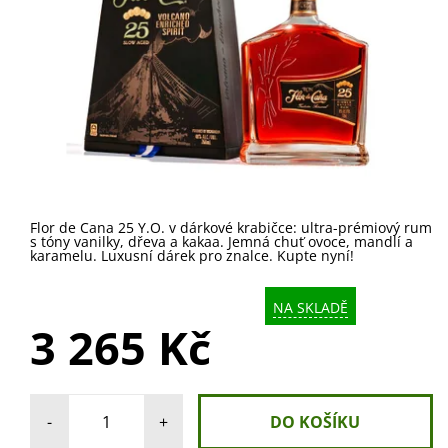
Flor de Cana 25 Y.O. v dárkové krabičce: ultra-prémiový rum
s tóny vanilky, dřeva a kakaa. Jemná chuť ovoce, mandlí a
karamelu. Luxusní dárek pro znalce. Kupte nyní!
NA SKLADĚ
3 265 Kč
-
+