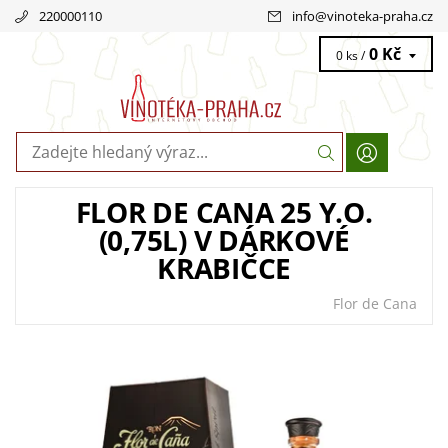
220000110
info
@
vinoteka-praha.cz
0 Kč
0 ks /
FLOR DE CANA 25 Y.O.
(0,75L) V DÁRKOVÉ
KRABIČCE
Flor de Cana