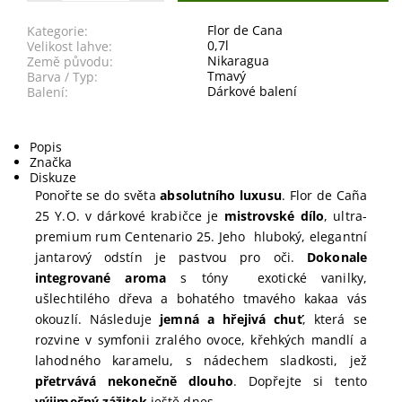
Flor de Cana
Kategorie:
0,7l
Velikost lahve:
Nikaragua
Země původu:
Tmavý
Barva / Typ:
Dárkové balení
Balení:
Popis
Značka
Diskuze
Ponořte se do světa
absolutního luxusu
. Flor de Caña
25 Y.O. v dárkové krabičce je
mistrovské dílo
, ultra-
premium rum Centenario 25.
Jeho
hluboký, elegantní
jantarový odstín je pastvou pro oči.
Dokonale
integrované aroma
s
tóny
exotické vanilky,
ušlechtilého dřeva a bohatého tmavého kakaa vás
okouzlí. Následuje
jemná a hřejivá chuť
, která se
rozvine v symfonii zralého ovoce, křehkých mandlí a
lahodného karamelu, s nádechem sladkosti, jež
přetrvává nekonečně dlouho
. Dopřejte si tento
výjimečný zážitek
ještě dnes.