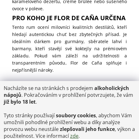
karamelového dezertu, crème brûlée nebo sušeného
ovoce v poleve.
PRO KOHO JE FLOR DE CAÑA URČENA
Tento rum ocení milovníci kvalitních destilátů, kteří
hledají autentickou chuť bez zbytečných přísad. Je
ideálním dárkem pro gurmány, sběratele lahví i
barmany, kteří stavějí své koktejly na prémiovém
základu. Pokud vám záleží na udržitelnosti a
transparentním původu, Flor de Caña splňuje i
nejpřísnější nároky.
Nacházíte se na stránkách s prodejem
alkoholických
POŠTOVNÉ
nápojů
. Pokračováním v prohlížení potvrzujete, že vám
ČR: od 95,-
již bylo 18 let
.
SK: 350,-
EU: 1200,-
€ = 24,00 CZK
Tyto stránky používají
soubory cookies
, abychom Vám
umožnili pohodlné prohlížení webu a díky analýze
Dopravy a Platby
provozu webu neustále
zlepšovali jeho funkce
, výkon a
Jsme internetový obchod, osobní odběr není možný.
použitelnost. Více informací
zde
.