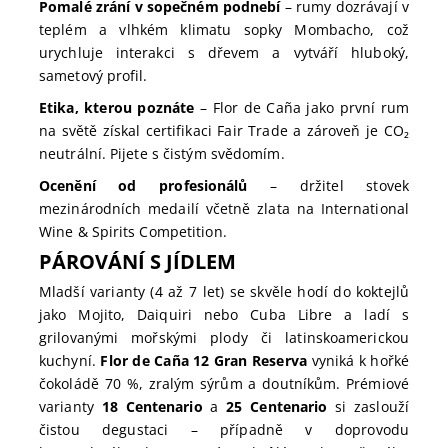
Pomalé zrání v sopečném podnebí
– rumy dozrávají v
teplém a vlhkém klimatu sopky Mombacho, což
urychluje interakci s dřevem a vytváří hluboký,
sametový profil.
Etika, kterou poznáte
– Flor de Caña jako první rum
na světě získal certifikaci Fair Trade a zároveň je CO₂
neutrální. Pijete s čistým svědomím.
Ocenění od profesionálů
– držitel stovek
mezinárodních medailí včetně zlata na International
Wine & Spirits Competition.
PÁROVÁNÍ S JÍDLEM
Mladší varianty (4 až 7 let) se skvěle hodí do koktejlů
jako Mojito, Daiquiri nebo Cuba Libre a ladí s
grilovanými mořskými plody či latinskoamerickou
kuchyní.
Flor de Caña 12 Gran Reserva
vyniká k hořké
čokoládě 70 %, zralým sýrům a doutníkům. Prémiové
varianty
18 Centenario
a
25 Centenario
si zaslouží
čistou degustaci – případně v doprovodu