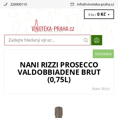
220000110
info
@
vinoteka-praha.cz
0 Kč
0 ks /
NOVINKA
NANI RIZZI PROSECCO
VALDOBBIADENE BRUT
(0,75L)
Nani Rizzi