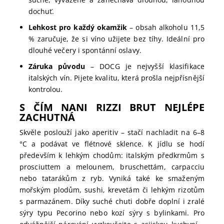
dochuť.
Lehkost pro každý okamžik
– obsah alkoholu 11,5
% zaručuje, že si víno užijete bez tíhy. Ideální pro
dlouhé večery i spontánní oslavy.
Záruka původu
– DOCG je nejvyšší klasifikace
italských vín. Pijete kvalitu, která prošla nejpřísnější
kontrolou.
S ČÍM NANI RIZZI BRUT NEJLÉPE
ZACHUTNÁ
Skvěle poslouží jako aperitiv – stačí nachladit na 6–8
°C a podávat ve flétnové sklence. K jídlu se hodí
především k lehkým chodům: italským předkrmům s
prosciuttem a melounem, bruschettám, carpacciu
nebo tatarákům z ryb. Vyniká také ke smaženým
mořským plodům, sushi, krevetám či lehkým rizotům
s parmazánem. Díky suché chuti dobře doplní i zralé
sýry typu Pecorino nebo kozí sýry s bylinkami. Pro