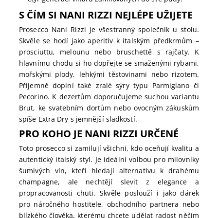
S ČÍM SI NANI RIZZI NEJLÉPE UŽIJETE
Prosecco Nani Rizzi je všestranný společník u stolu.
Skvěle se hodí jako aperitiv k italským předkrmům –
prosciuttu, melounu nebo bruschettě s rajčaty. K
hlavnímu chodu si ho dopřejte se smaženými rybami,
mořskými plody, lehkými těstovinami nebo rizotem.
Příjemně doplní také zralé sýry typu Parmigiano či
Pecorino. K dezertům doporučujeme suchou variantu
Brut, ke svatebním dortům nebo ovocným zákuskům
spíše Extra Dry s jemnější sladkostí.
PRO KOHO JE NANI RIZZI URČENÉ
Toto prosecco si zamilují všichni, kdo oceňují kvalitu a
autentický italský styl. Je ideální volbou pro milovníky
šumivých vín, kteří hledají alternativu k drahému
champagne, ale nechtějí slevit z elegance a
propracovanosti chuti. Skvěle poslouží i jako dárek
pro náročného hostitele, obchodního partnera nebo
blízkého člověka, kterému chcete udělat radost něčím