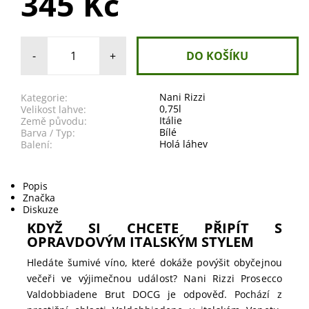
345 Kč
-
+
Nani Rizzi
Kategorie:
0,75l
Velikost lahve:
Itálie
Země původu:
Bílé
Barva / Typ:
Holá láhev
Balení:
Popis
Značka
Diskuze
KDYŽ SI CHCETE PŘIPÍT S
OPRAVDOVÝM ITALSKÝM STYLEM
Hledáte šumivé víno, které dokáže povýšit obyčejnou
večeři ve výjimečnou událost? Nani Rizzi Prosecco
Valdobbiadene Brut DOCG je odpověď. Pochází z