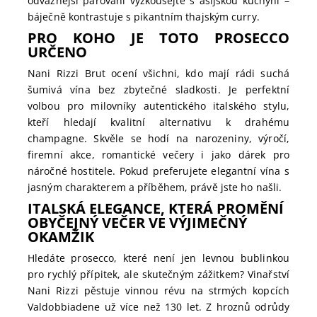
odvážnější párování vyzkoušejte s asijskou kuchyní –
báječně kontrastuje s pikantním thajským curry.
PRO KOHO JE TOTO PROSECCO
URČENO
Nani Rizzi Brut ocení všichni, kdo mají rádi suchá
šumivá vína bez zbytečné sladkosti. Je perfektní
volbou pro milovníky autentického italského stylu,
kteří hledají kvalitní alternativu k drahému
champagne. Skvěle se hodí na narozeniny, výročí,
firemní akce, romantické večery i jako dárek pro
náročné hostitele. Pokud preferujete elegantní vína s
jasným charakterem a příběhem, právě jste ho našli.
ITALSKÁ ELEGANCE, KTERÁ PROMĚNÍ
OBYČEJNÝ VEČER VE VÝJIMEČNÝ
OKAMŽIK
Hledáte prosecco, které není jen levnou bublinkou
pro rychlý přípitek, ale skutečným zážitkem? Vinařství
Nani Rizzi pěstuje vinnou révu na strmých kopcích
Valdobbiadene už více než 130 let. Z hroznů odrůdy