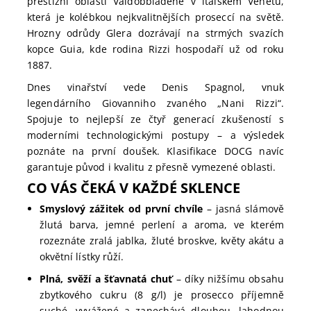
prestižní oblasti Valdobbiadene v italském Venetu,
která je kolébkou nejkvalitnějších proseccí na světě.
Hrozny odrůdy Glera dozrávají na strmých svazích
kopce Guia, kde rodina Rizzi hospodaří už od roku
1887.
Dnes vinařství vede Denis Spagnol, vnuk
legendárního Giovanniho zvaného „Nani Rizzi“.
Spojuje to nejlepší ze čtyř generací zkušeností s
moderními technologickými postupy – a výsledek
poznáte na první doušek. Klasifikace DOCG navíc
garantuje původ i kvalitu z přesně vymezené oblasti.
CO VÁS ČEKÁ V KAŽDÉ SKLENCE
Smyslový zážitek od první chvíle
– jasná slámově
žlutá barva, jemné perlení a aroma, ve kterém
rozeznáte zralá jablka, žluté broskve, květy akátu a
okvětní lístky růží.
Plná, svěží a šťavnatá chuť
– díky nižšímu obsahu
zbytkového cukru (8 g/l) je prosecco příjemně
suché, vyvážené a zanechává dlouhou, lahodnou