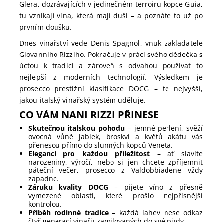
Glera, dozrávajících v jedinečném terroiru kopce Guia,
tu vznikají vína, která mají duši – a poznáte to už po
prvním doušku.
Dnes vinařství vede Denis Spagnol, vnuk zakladatele
Giovanniho Rizziho. Pokračuje v práci svého dědečka s
úctou k tradici a zároveň s odvahou používat to
nejlepší z moderních technologií. Výsledkem je
prosecco prestižní klasifikace DOCG – té nejvyšší,
jakou italský vinařský systém uděluje.
CO VÁM NANI RIZZI PŘINESE
Skutečnou italskou pohodu
– jemné perlení, svěží
ovocná vůně jablek, broskví a květů akátu vás
přenesou přímo do slunných kopců Veneta.
Eleganci pro každou příležitost
– ať slavíte
narozeniny, výročí, nebo si jen chcete zpříjemnit
páteční večer, prosecco z Valdobbiadene vždy
zapadne.
Záruku kvality DOCG
– pijete víno z přesně
vymezené oblasti, které prošlo nejpřísnější
kontrolou.
Příběh rodinné tradice
– každá lahev nese odkaz
čtyř generací vinařů zamilovaných do své půdy.