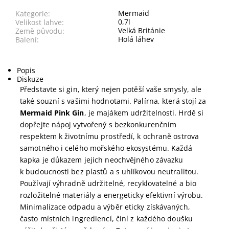
Mermaid
Kategorie:
0,7l
Velikost lahve:
Velká Británie
Země původu:
Holá láhev
Balení:
Popis
Diskuze
Představte si gin, který nejen potěší vaše smysly, ale
také souzní s vašimi hodnotami. Palírna, která stojí za
Mermaid Pink Gin
, je majákem udržitelnosti. Hrdě si
dopřejte nápoj vytvořený s bezkonkurenčním
respektem k životnímu prostředí, k ochraně ostrova
samotného i celého mořského ekosystému. Každá
kapka je důkazem jejich neochvějného závazku
k budoucnosti bez plastů a s uhlíkovou neutralitou.
Používají výhradně udržitelné, recyklovatelné a bio
rozložitelné materiály a energeticky efektivní výrobu.
Minimalizace odpadu a výběr eticky získávaných,
často místních ingrediencí, činí z každého doušku