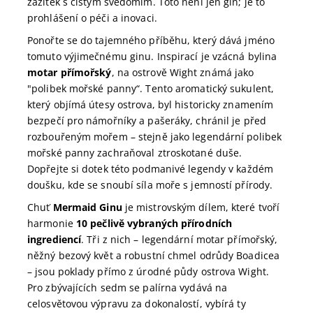
zážitek s čistým svědomím. Toto není jen gin; je to
prohlášení o péči a inovaci.
Ponořte se do tajemného příběhu, který dává jméno
tomuto výjimečnému ginu. Inspirací je vzácná bylina
motar přímořský
, na ostrově Wight známá jako
"polibek mořské panny“. Tento aromatický sukulent,
který objímá útesy ostrova, byl historicky znamením
bezpečí pro námořníky a pašeráky, chránil je před
rozbouřeným mořem – stejně jako legendární polibek
mořské panny zachraňoval ztroskotané duše.
Dopřejte si dotek této podmanivé legendy v každém
doušku, kde se snoubí síla moře s jemností přírody.
Chuť
Mermaid Ginu
je mistrovským dílem, které tvoří
harmonie
10 pečlivě vybraných přírodních
ingrediencí
. Tři z nich – legendární motar přímořský,
něžný bezový květ a robustní chmel odrůdy Boadicea
– jsou poklady přímo z úrodné půdy ostrova Wight.
Pro zbývajících sedm se palírna vydává na
celosvětovou výpravu za dokonalostí, vybírá ty