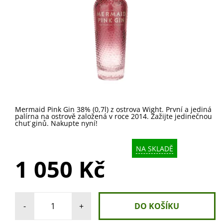
Mermaid Pink Gin 38% (0,7l) z ostrova Wight. První a jediná
palírna na ostrově založená v roce 2014. Zažijte jedinečnou
chuť ginů. Nakupte nyní!
NA SKLADĚ
1 050 Kč
-
+