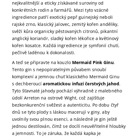
nejkvalitnější a eticky získávané suroviny od
konkrétních rodin a farmářů. Mezi tyto vzácné
ingredience patří exotický pepř guinejský neboli
rajské zrno, klasický jalovec, zemitý kořen anděliky,
svěží kůra organicky pěstovaných citronů, pikantní
anglický koriandr, sladký kořen lékořice a květinový
kořen kosatce. Každá ingredience je symfonií chutí,
pečlivě laděnou k dokonalosti.
A teď se připravte na kouzlo
Mermaid Pink Ginu
.
Tento gin s nepopiratelným půvabem snoubí
komplexní a jemnou chuť klasického Mermaid Ginu
s dechberoucí
aromatickou infuzí čerstvých jahod
.
Tyto šťavnaté jahody pochází výhradně z malebného
údolí Arreton na ostrově Wight, což zajišťuje
bezkonkurenční svěžest a autenticitu. Po dobu čtyř
dnů se tyto plody s láskou macerují v giny, aby
uvolnily svou plnou esenci, a následně je gin ještě
jednou destilován, čímž se docílí neuvěřitelné hloubky
a jemnosti. To je záruka, že každá kapka je