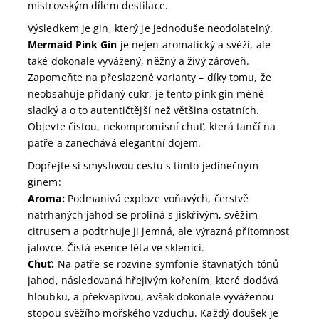
mistrovským dílem destilace.
Výsledkem je gin, který je jednoduše neodolatelný.
Mermaid Pink Gin
je nejen aromatický a svěží, ale
také dokonale vyvážený, něžný a živý zároveň.
Zapomeňte na přeslazené varianty – díky tomu, že
neobsahuje přidaný cukr, je tento pink gin méně
sladký a o to autentičtější než většina ostatních.
Objevte čistou, nekompromisní chuť, která tančí na
patře a zanechává elegantní dojem.
Dopřejte si smyslovou cestu s tímto jedinečným
ginem:
Aroma:
Podmanivá exploze voňavých, čerstvě
natrhaných jahod se prolíná s jiskřivým, svěžím
citrusem a podtrhuje ji jemná, ale výrazná přítomnost
jalovce. Čistá esence léta ve sklenici.
Chuť:
Na patře se rozvine symfonie šťavnatých tónů
jahod, následovaná hřejivým kořením, které dodává
hloubku, a překvapivou, avšak dokonale vyváženou
stopou svěžího mořského vzduchu. Každý doušek je