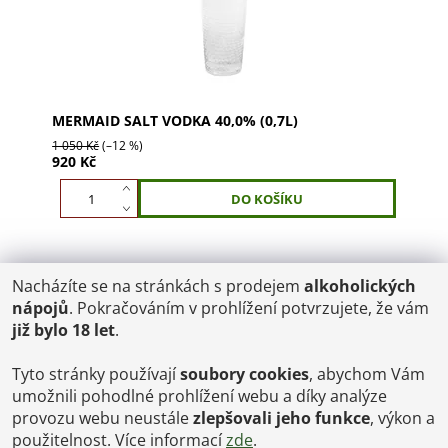
MERMAID SALT VODKA 40,0% (0,7L)
1 050 Kč
(–12 %)
920 Kč
Nacházíte se na stránkách s prodejem
alkoholických
POŠTOVNÉ
nápojů
. Pokračováním v prohlížení potvrzujete, že vám
ČR: od 95,-
již bylo 18 let
.
SK: 350,-
EU: 1200,-
€ = 24,00 CZK
Tyto stránky používají
soubory cookies
, abychom Vám
umožnili pohodlné prohlížení webu a díky analýze
Dopravy a Platby
provozu webu neustále
zlepšovali jeho funkce
, výkon a
Jsme internetový obchod, osobní odběr není možný.
použitelnost. Více informací
zde
.