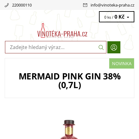
220000110
info
@
vinoteka-praha.cz
0 Kč
0 ks /
NOVINKA
MERMAID PINK GIN 38%
(0,7L)