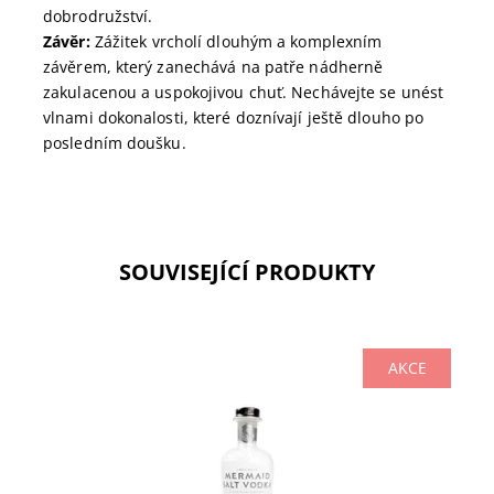
dobrodružství.
Závěr:
Zážitek vrcholí dlouhým a komplexním
závěrem, který zanechává na patře nádherně
zakulacenou a uspokojivou chuť. Nechávejte se unést
vlnami dokonalosti, které doznívají ještě dlouho po
posledním doušku.
SOUVISEJÍCÍ PRODUKTY
AKCE
Mermaid Salt Vodka 40,0% z Isle of Wight, Anglie.
První a jediná palírna na ostrově založená v 2014.
Vychutnejte si jedinečnou chuť a příběh této...