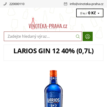
220000110
info
@
vinoteka-praha.cz
0 Kč
0 ks /
LARIOS GIN 12 40% (0,7L)