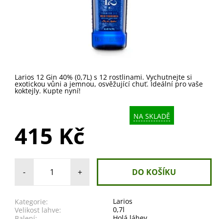
Larios 12 Gin 40% (0,7L) s 12 rostlinami. Vychutnejte si
exotickou vůni a jemnou, osvěžující chuť. Ideální pro vaše
koktejly. Kupte nyní!
NA SKLADĚ
415 Kč
-
+
Larios
Kategorie:
0,7l
Velikost lahve:
Holá láhev
Balení: