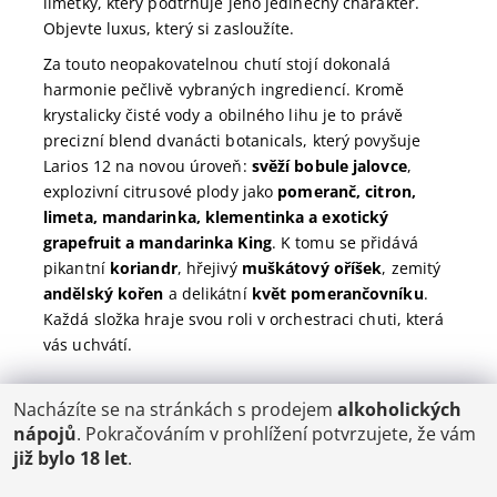
limetky, který podtrhuje jeho jedinečný charakter.
Objevte luxus, který si zasloužíte.
Za touto neopakovatelnou chutí stojí dokonalá
harmonie pečlivě vybraných ingrediencí. Kromě
krystalicky čisté vody a obilného lihu je to právě
precizní blend dvanácti botanicals, který povyšuje
Larios 12 na novou úroveň:
svěží bobule jalovce
,
explozivní citrusové plody jako
pomeranč, citron,
limeta, mandarinka, klementinka a exotický
grapefruit a mandarinka King
. K tomu se přidává
pikantní
koriandr
, hřejivý
muškátový oříšek
, zemitý
andělský kořen
a delikátní
květ pomerančovníku
.
Každá složka hraje svou roli v orchestraci chuti, která
vás uchvátí.
Nacházíte se na stránkách s prodejem
alkoholických
POŠTOVNÉ
nápojů
. Pokračováním v prohlížení potvrzujete, že vám
ČR: od 95,-
již bylo 18 let
.
SK: 350,-
EU: 1200,-