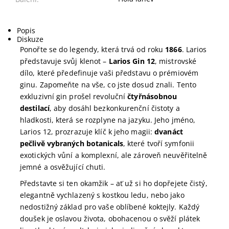
Popis
Diskuze
Ponořte se do legendy, která trvá od roku
1866
. Larios
představuje svůj klenot –
Larios Gin 12
, mistrovské
dílo, které předefinuje vaši představu o prémiovém
ginu. Zapomeňte na vše, co jste dosud znali. Tento
exkluzivní gin prošel revoluční
čtyřnásobnou
destilací
, aby dosáhl bezkonkurenční čistoty a
hladkosti, která se rozplyne na jazyku. Jeho jméno,
Larios 12, prozrazuje klíč k jeho magii:
dvanáct
pečlivě vybraných botanicals
, které tvoří symfonii
exotických vůní a komplexní, ale zároveň neuvěřitelně
jemné a osvěžující chuti.
Představte si ten okamžik – ať už si ho dopřejete čistý,
elegantně vychlazený s kostkou ledu, nebo jako
nedostižný základ pro vaše oblíbené koktejly. Každý
doušek je oslavou života, obohacenou o svěží plátek