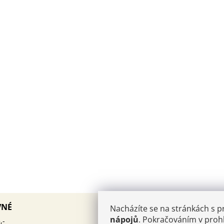
AKTUALITY
VNÉ
Nacházíte se na stránkách s 
PÁROVÁNÍ KAVIÁRU
nápojů
. Pokračováním v prohl
12.10.2025
,-