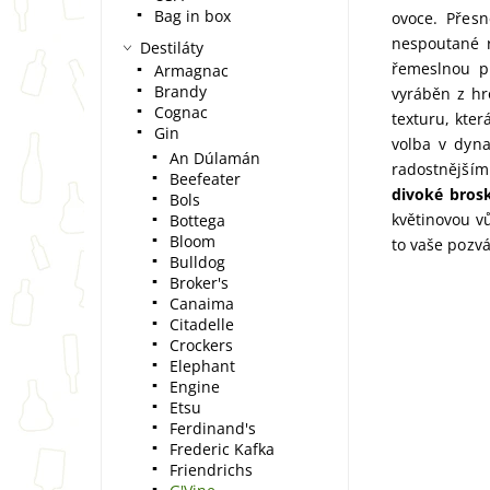
Bag in box
ovoce. Přes
nespoutané r
Destiláty
řemeslnou pr
Armagnac
Brandy
vyráběn z hr
Cognac
texturu, kter
Gin
volba v dyna
An Dúlamán
radostnějším
Beefeater
divoké bros
Bols
květinovou vů
Bottega
Bloom
to vaše pozv
Bulldog
Broker's
Canaima
Citadelle
Crockers
Elephant
Engine
Etsu
Ferdinand's
Frederic Kafka
Friendrichs