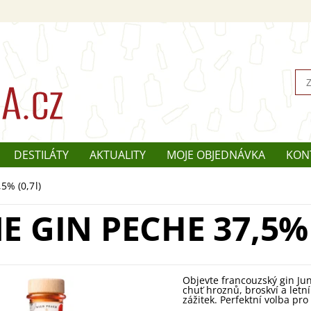
DESTILÁTY
AKTUALITY
MOJE OBJEDNÁVKA
KON
5% (0,7l)
E GIN PECHE 37,5% 
Objevte francouzský gin Ju
chuť hroznů, broskví a letn
zážitek. Perfektní volba pro