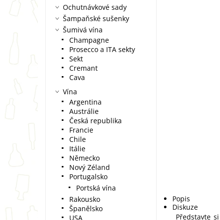
Ochutnávkové sady
Šampaňské sušenky
Šumivá vína
Champagne
Prosecco a ITA sekty
Sekt
Cremant
Cava
Vína
Argentina
Austrálie
Česká republika
Francie
Chile
Itálie
Německo
Nový Zéland
Portugalsko
Portská vína
Popis
Rakousko
Diskuze
Španělsko
Představte s
USA