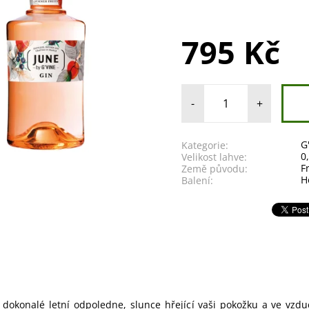
795 Kč
-
+
G
Kategorie:
0
Velikost lahve:
F
Země původu:
H
Balení:
i dokonalé letní odpoledne, slunce hřející vaši pokožku a ve vzd