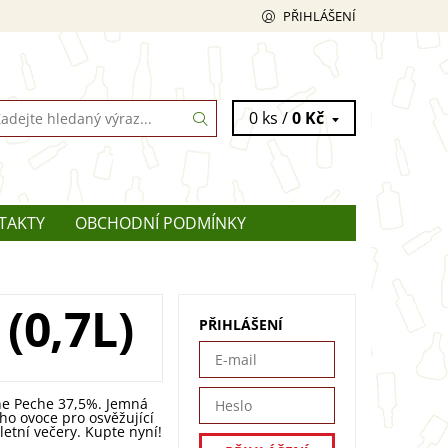
PŘIHLÁŠENÍ
0 ks /
0 Kč
TAKTY
OBCHODNÍ PODMÍNKY
(0,7L)
PŘIHLÁŠENÍ
ne Peche 37,5%. Jemná
ího ovoce pro osvěžující
 letní večery. Kupte nyní!