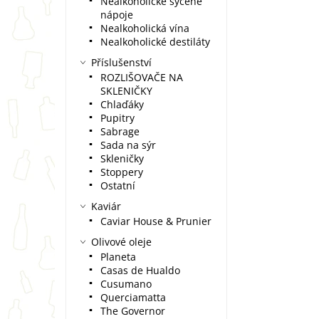
Nealkoholické sycené
nápoje
Nealkoholická vína
Nealkoholické destiláty
Příslušenství
ROZLIŠOVAČE NA
SKLENIČKY
Chlaďáky
Pupitry
Sabrage
Sada na sýr
Skleničky
Stoppery
Ostatní
Kaviár
Caviar House & Prunier
Olivové oleje
Planeta
Casas de Hualdo
Cusumano
Querciamatta
The Governor