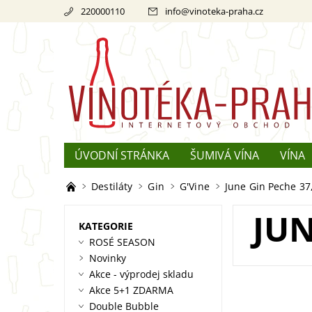
220000110
info
@
vinoteka-praha.cz
ÚVODNÍ STRÁNKA
ŠUMIVÁ VÍNA
VÍNA
REKLAMACE
O ŠAMPAŇSKÉM
Destiláty
Gin
G'Vine
June Gin Peche 37,
JUN
KATEGORIE
ROSÉ SEASON
Novinky
Akce - výprodej skladu
Akce 5+1 ZDARMA
Double Bubble