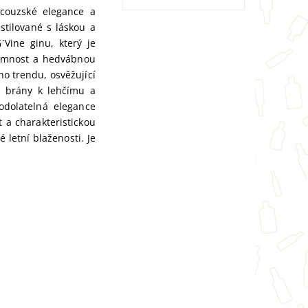
ncouzské elegance a
stilované s láskou a
´Vine ginu, který je
jemnost a hedvábnou
ho trendu, osvěžující
á brány k lehčímu a
odolatelná elegance
a charakteristickou
 letní blaženosti. Je