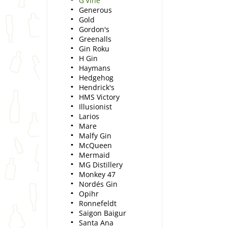
G'Vine
Generous
Gold
Gordon's
Greenalls
Gin Roku
H Gin
Haymans
Hedgehog
Hendrick's
HMS Victory
Illusionist
Larios
Mare
Malfy Gin
McQueen
Mermaid
MG Distillery
Monkey 47
Nordés Gin
Opihr
Ronnefeldt
Saigon Baigur
Santa Ana