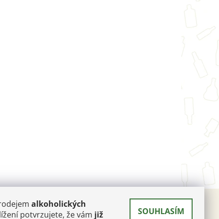
prodejem
alkoholických
SOUHLASÍM
 A
ížení potvrzujete, že vám
již