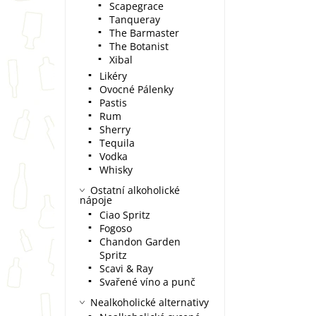
Scapegrace
Tanqueray
The Barmaster
The Botanist
Xibal
Likéry
Ovocné Pálenky
Pastis
Rum
Sherry
Tequila
Vodka
Whisky
Ostatní alkoholické
nápoje
Ciao Spritz
Fogoso
Chandon Garden
Spritz
Scavi & Ray
Svařené víno a punč
Nealkoholické alternativy