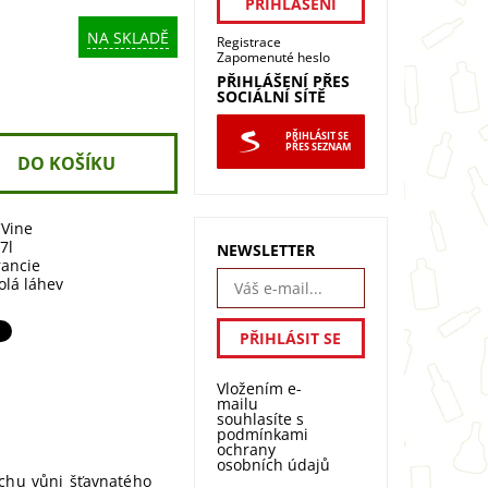
NA SKLADĚ
Registrace
Zapomenuté heslo
PŘIHLÁŠENÍ PŘES
SOCIÁLNÍ SÍTĚ
PŘIHLÁSIT SE
PŘES SEZNAM
'Vine
,7l
NEWSLETTER
rancie
olá láhev
Vložením e-
mailu
souhlasíte s
podmínkami
ochrany
osobních údajů
uchu vůni šťavnatého