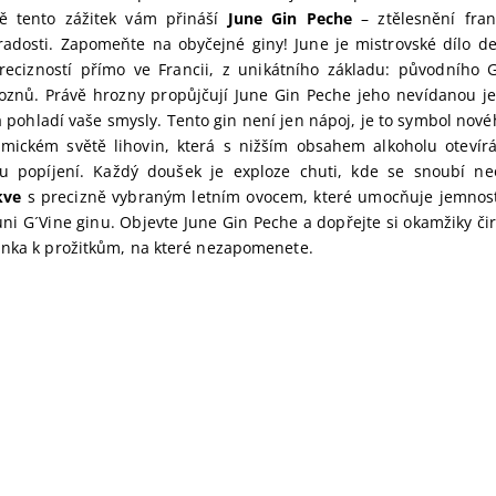
ně tento zážitek vám přináší
June Gin Peche
– ztělesnění fra
adosti. Zapomeňte na obyčejné giny! June je mistrovské dílo de
ecizností přímo ve Francii, z unikátního základu: původního G
oznů. Právě hrozny propůjčují June Gin Peche jeho nevídanou 
á pohladí vaše smysly. Tento gin není jen nápoj, je to symbol nové
mickém světě lihovin, která s nižším obsahem alkoholu otevír
u popíjení. Každý doušek je exploze chuti, kde se snoubí ne
kve
s precizně vybraným letním ovocem, které umocňuje jemnost 
ni G´Vine ginu. Objevte June Gin Peche a dopřejte si okamžiky čiré
ánka k prožitkům, na které nezapomenete.