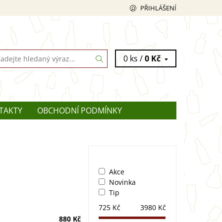
PŘIHLÁŠENÍ
0 ks /
0 Kč
TAKTY
OBCHODNÍ PODMÍNKY
Akce
Novinka
Tip
725
Kč
3980
Kč
880 Kč