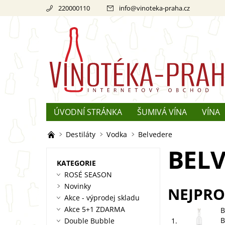
220000110
info
@
vinoteka-praha.cz
ÚVODNÍ STRÁNKA
ŠUMIVÁ VÍNA
VÍNA
REKLAMACE
O ŠAMPAŇSKÉM
Destiláty
Vodka
Belvedere
BEL
KATEGORIE
ROSÉ SEASON
Novinky
NEJPRO
Akce - výprodej skladu
Akce 5+1 ZDARMA
B
B
Double Bubble
1.