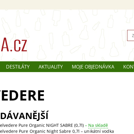
DESTILÁTY
AKTUALITY
MOJE OBJEDNÁVKA
KON
VEDERE
DÁVANĚJŠÍ
elvedere Pure Organic NIGHT SABRE (0,7l)
–
Na skladě
elvedere Pure Organic Night Sabre 0,7l – unikátní vodka