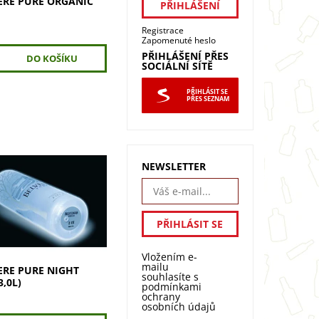
ERE PURE ORGANIC
Registrace
Zapomenuté heslo
PŘIHLÁŠENÍ PŘES
SOCIÁLNÍ SÍTĚ
PŘIHLÁSIT SE
PŘES SEZNAM
NEWSLETTER
re Pure NIGHT SABRE
tí vaši noc! Exkluzivní
 inovativním designem,
n pro prémiové kluby,
 vaši domácí párty....
Vložením e-
mailu
ERE PURE NIGHT
souhlasíte s
3,0L)
podmínkami
ochrany
č
osobních údajů