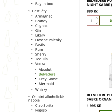
BELVEDERE P
Bag in box
NIGHT SABRE (
Destiláty
880 Kč
Armagnac
Brandy
Cognac
Gin
Likéry
Ovocné Pálenky
Pastis
Rum
Sherry
Tequila
Belvedere Pur
Vodka
Organic 1,75l:
prémiového žit
Absolut
600letou polsko
Belvedere
Objevte jedine
Grey Goose
Kupte nyní!
Mermaid
Whisky
BELVEDERE PU
Ostatní alkoholické
SABRE ORGANIC
nápoje
Ciao Spritz
1 995 Kč
Fogoso