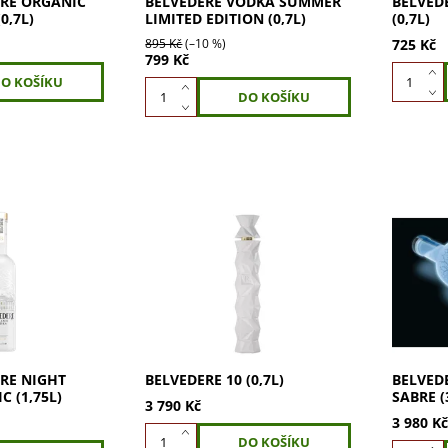
URE ORGANIC
BELVEDERE VODKA SUMMER
BELVED
0,7L)
LIMITED EDITION (0,7L)
(0,7L)
895 Kč
(–10 %)
725 Kč
799 Kč
e NIGHT SABRE
Belvedere 10, luxusní vodka z
Belvede
 Hladká vodka z
100% organického žita
3l rozsví
a s více než
Diamond. Vychutnejte
láhev s
u tradicí.
bezchybný zážitek z nejlepší
dříve je
čnou chuť.
polské farmy. 40% ABV. Bez
nyní pro
umělých aditiv....
RE NIGHT
BELVEDERE 10 (0,7L)
BELVED
 (1,75L)
SABRE (
3 790 Kč
3 980 K