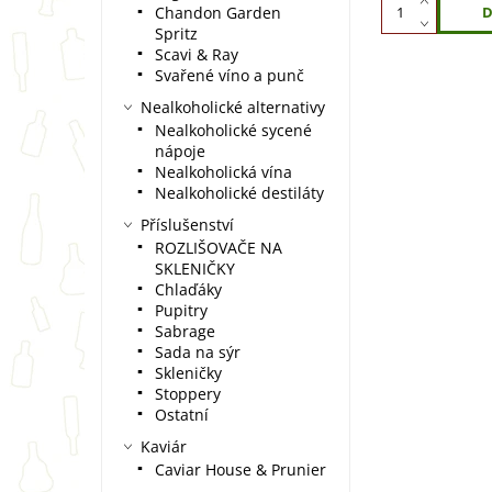
Chandon Garden
Spritz
Scavi & Ray
Svařené víno a punč
Nealkoholické alternativy
Nealkoholické sycené
nápoje
Nealkoholická vína
Nealkoholické destiláty
Příslušenství
ROZLIŠOVAČE NA
SKLENIČKY
Chlaďáky
Pupitry
Sabrage
Sada na sýr
Skleničky
Stoppery
Ostatní
Kaviár
Caviar House & Prunier