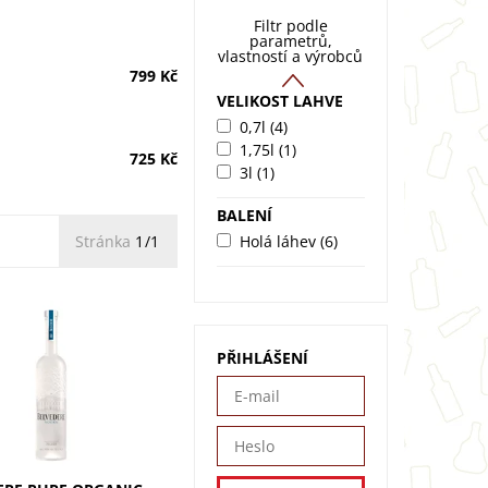
Filtr podle
parametrů,
vlastností a výrobců
799 Kč
VELIKOST LAHVE
0,7l
(4)
1,75l
(1)
725 Kč
3l
(1)
BALENÍ
Holá láhev
(6)
Stránka
1/1
e Pure Organic (0,7l) -
PŘIHLÁŠENÍ
polská vodka z
é studny. Čtyřnásobná
ce zaručuje sametovou
a čistotu. Bez
h...