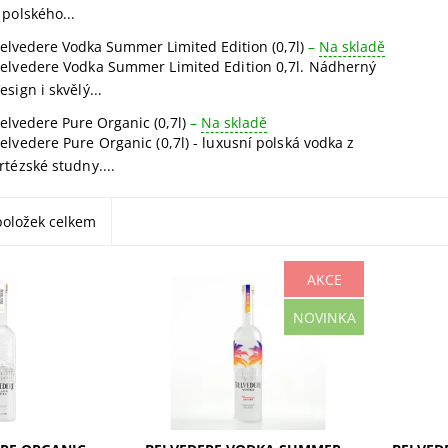
 polského...
elvedere Vodka Summer Limited Edition (0,7l)
–
Na skladě
elvedere Vodka Summer Limited Edition 0,7l. Nádherný
esign i skvělý...
elvedere Pure Organic (0,7l)
–
Na skladě
elvedere Pure Organic (0,7l) - luxusní polská vodka z
rtézské studny....
oložek celkem
AKCE
 Organic Night
Belvedere Vodka Summer
Belveder
NOVINKA
ikátní vodka z
Limited Edition 0,7l. Nádherný
luxusní 
estilátoři s
design i skvělý obsah za
artézsk
ty tradice.
stejnou cenu jako základní
destila
 s jedinečnou...
lahev. Oživte léto s jedinečnou
texturu 
chutí a...
přidanýc