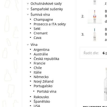
z
Ochutnávkové sady
Šampaňské sušenky
B
Šumivá vína
B
2.
Champagne
d
Prosecco a ITA sekty
Sekt
B
Cremant
B
3.
Cava
a
Vína
Argentina
Řadit dle:
6
p
Austrálie
Česká republika
Francie
Chile
Itálie
Belvedere Pure
Německo
Sabre 0,7l – un
Nový Zéland
polského žita. D
Portugalsko
více než 600 le
Hladký destilát
Portská vína
Rakousko
Španělsko
USA