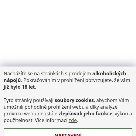
Nacházíte se na stránkách s prodejem
alkoholických
POŠTOVNÉ
nápojů
. Pokračováním v prohlížení potvrzujete, že vám
ČR: od 95,-
již bylo 18 let
.
SK: 350,-
EU: 1200,-
€ = 24,00 CZK
Tyto stránky používají
soubory cookies
, abychom Vám
umožnili pohodlné prohlížení webu a díky analýze
Dopravy a Platby
provozu webu neustále
zlepšovali jeho funkce
, výkon a
Jsme internetový obchod, osobní odběr není možný.
použitelnost. Více informací
zde
.
NASTAVENÍ