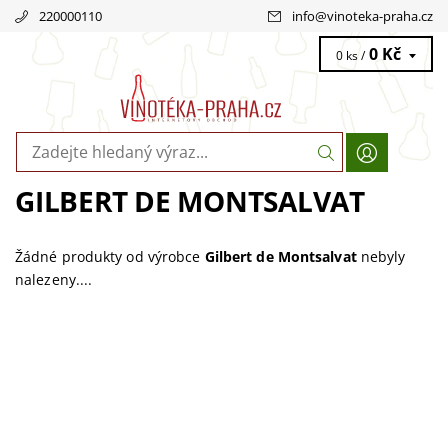
220000110
info
@
vinoteka-praha.cz
0 Kč
0 ks /
GILBERT DE MONTSALVAT
Žádné produkty od výrobce
Gilbert de Montsalvat
nebyly
nalezeny....