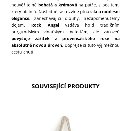
neuvěřitelně
bohatá a krémová
na patře, s pocitem,
který objímá. Následně se rozvine plná
síla a noblesní
elegance
, zanechávající dlouhý, nezapomenutelný
dojem.
Rock Angel
vzdává hold tradičním
burgundským vinařským metodám, ale zároveň
povyšuje zážitek z provensálského rosé na
absolutně novou úroveň
. Dopřejte si tuto výjimečnou
cestu chutí.
SOUVISEJÍCÍ PRODUKTY
Whispering Angel plážová taška Château d'Esclans.
Velká, pevná taška v růžovém námořnickém