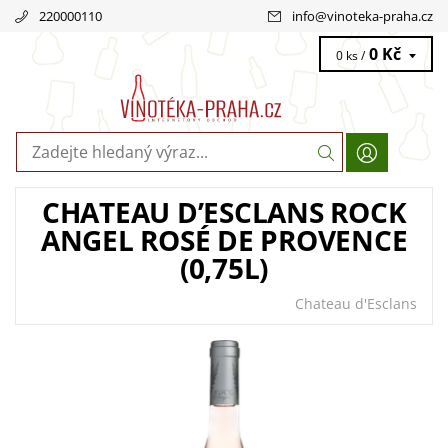
220000110
info
@
vinoteka-praha.cz
0 Kč
0 ks /
CHATEAU D’ESCLANS ROCK
ANGEL ROSÉ DE PROVENCE
(0,75L)
Chateau d'Esclans