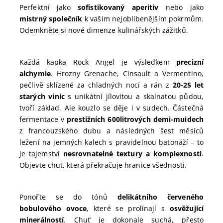
Perfektní jako
sofistikovaný aperitiv
nebo jako
mistrný společník
k vašim nejoblíbenějším pokrmům.
Odemkněte si nové dimenze kulinářských zážitků.
Každá kapka Rock Angel je výsledkem
precizní
alchymie
. Hrozny Grenache, Cinsault a Vermentino,
pečlivě sklízené za chladných nocí a rán z
20-25 let
starých vinic
s unikátní jílovitou a skalnatou půdou,
tvoří základ. Ale kouzlo se děje i v sudech. Částečná
fermentace v
prestižních 600litrových demi-muidech
z francouzského dubu a následných šest měsíců
ležení na jemných kalech s pravidelnou batonáží – to
je tajemství
nesrovnatelné textury a komplexnosti
.
Objevte chuť, která překračuje hranice všednosti.
Ponořte se do tónů
delikátního červeného
bobulového ovoce
, které se prolínají s
osvěžující
minerálností
. Chuť je dokonale suchá, přesto