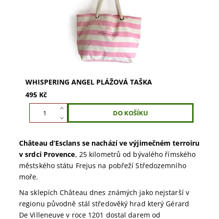
designu. Ideální na pláž. Obsahuje vnitřní kapsu
na zip....
WHISPERING ANGEL PLÁŽOVÁ TAŠKA
495 Kč
Château d’Esclans se nachází ve výjimečném terroiru
v srdci Provence
, 25 kilometrů od bývalého římského
městského státu Frejus na pobřeží Středozemního
moře.
Na sklepích Château dnes známých jako nejstarší v
regionu původně stál středověký hrad který Gérard
De Villeneuve v roce 1201 dostal darem od