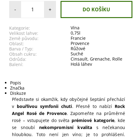
-
+
Vína
Kategorie:
0,75l
Velikost lahve:
Francie
Země původu:
Provence
Oblast:
Růžové
Barva / Typ:
Suché
Obsah cukru:
Cinsault
,
Grenache
,
Rolle
Odrůda:
Holá láhev
Balení:
Popis
Značka
Diskuze
Představte si okamžik, kdy obyčejné šeptání přechází
v
bouřlivou symfonii chuti
. Přesně to nabízí
Rock
Angel Rosé de Provence
. Zapomeňte na průměrné
rosé – vstupujete do světa
prémiové kategorie
, kde
se snoubí
nekompromisní kvalita
s nečekanou
hloubkou. Toto není jen víno; je to prohlášení.