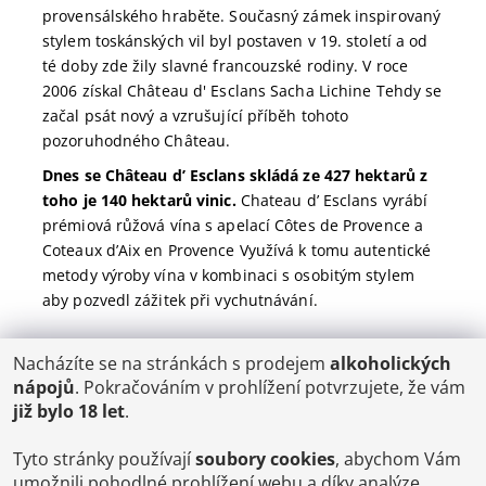
provensálského hraběte. Současný zámek inspirovaný
stylem toskánských vil byl postaven v 19. století a od
té doby zde žily slavné francouzské rodiny. V roce
2006 získal Château d' Esclans Sacha Lichine Tehdy se
začal psát nový a vzrušující příběh tohoto
pozoruhodného Château.
Dnes se Château d’ Esclans skládá ze 427 hektarů z
toho je 140 hektarů vinic.
Chateau d’ Esclans vyrábí
prémiová růžová vína s apelací Côtes de Provence a
Coteaux d’Aix en Provence Využívá k tomu autentické
metody výroby vína v kombinaci s osobitým stylem
aby pozvedl zážitek při vychutnávání.
Nacházíte se na stránkách s prodejem
alkoholických
POŠTOVNÉ
nápojů
. Pokračováním v prohlížení potvrzujete, že vám
ČR: od 95,-
již bylo 18 let
.
SK: 350,-
EU: 1200,-
€ = 24,00 CZK
Tyto stránky používají
soubory cookies
, abychom Vám
umožnili pohodlné prohlížení webu a díky analýze
Dopravy a Platby