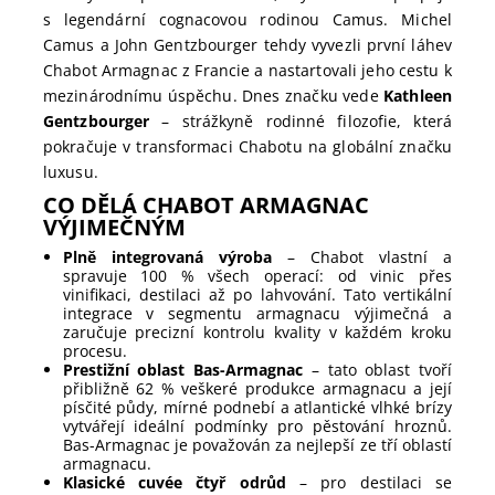
s legendární cognacovou rodinou Camus. Michel
Camus a John Gentzbourger tehdy vyvezli první láhev
Chabot Armagnac z Francie a nastartovali jeho cestu k
mezinárodnímu úspěchu. Dnes značku vede
Kathleen
Gentzbourger
– strážkyně rodinné filozofie, která
pokračuje v transformaci Chabotu na globální značku
luxusu.
CO DĚLÁ CHABOT ARMAGNAC
VÝJIMEČNÝM
Plně integrovaná výroba
– Chabot vlastní a
spravuje 100 % všech operací: od vinic přes
vinifikaci, destilaci až po lahvování. Tato vertikální
integrace v segmentu armagnacu výjimečná a
zaručuje precizní kontrolu kvality v každém kroku
procesu.
Prestižní oblast Bas-Armagnac
– tato oblast tvoří
přibližně 62 % veškeré produkce armagnacu a její
písčité půdy, mírné podnebí a atlantické vlhké brízy
vytvářejí ideální podmínky pro pěstování hroznů.
Bas-Armagnac je považován za nejlepší ze tří oblastí
armagnacu.
Klasické cuvée čtyř odrůd
– pro destilaci se