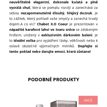
neuvěřitelně elegantní, dokonale kulatá a plně
vyzrálá chuť
, která se pomalu rozvíjí a zanechává za
sebou
nezapomenutelně dlouhý, hřejivý dozvuk
. Je
to zážitek, který pohladí vaše smysly a zanechá trvalý
dojem.
A co víc?
Chabot X.O Coeur
je prezentován v
nápadité karafové lahvi ve tvaru srdce
se zdobeným
hrdlem, uložený v
exkluzivním dárkovém balení
. Je
to
ideální volba
pro vyjádření lásky, vděčnosti nebo k
oslavě skutečně výjimečných milníků.
Dopřejte si
tento poklad nebo darujte emoci, která zůstane!
PODOBNÉ PRODUKTY
AKCE