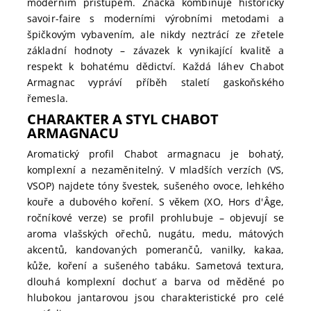
moderním přístupem. Značka kombinuje historický
savoir-faire s moderními výrobními metodami a
špičkovým vybavením, ale nikdy neztrácí ze zřetele
základní hodnoty – závazek k vynikající kvalitě a
respekt k bohatému dědictví. Každá láhev Chabot
Armagnac vypráví příběh staletí gaskoňského
řemesla.
CHARAKTER A STYL CHABOT
ARMAGNACU
Aromatický profil Chabot armagnacu je bohatý,
komplexní a nezaměnitelný. V mladších verzích (VS,
VSOP) najdete tóny švestek, sušeného ovoce, lehkého
kouře a dubového koření. S věkem (XO, Hors d'Âge,
ročníkové verze) se profil prohlubuje – objevují se
aroma vlašských ořechů, nugátu, medu, mátových
akcentů, kandovaných pomerančů, vanilky, kakaa,
kůže, koření a sušeného tabáku. Sametová textura,
dlouhá komplexní dochuť a barva od měděné po
hlubokou jantarovou jsou charakteristické pro celé