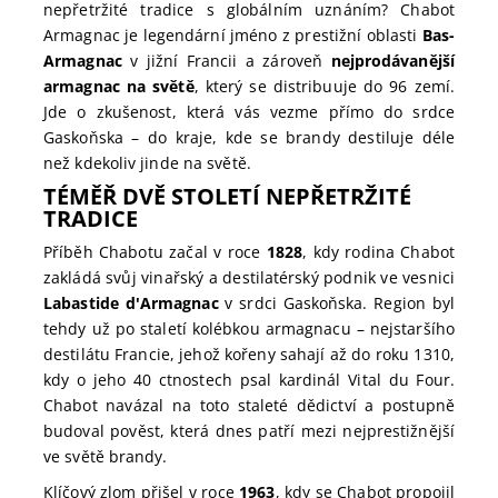
nepřetržité tradice s globálním uznáním? Chabot
Armagnac je legendární jméno z prestižní oblasti
Bas-
Armagnac
v jižní Francii a zároveň
nejprodávanější
armagnac na světě
, který se distribuuje do 96 zemí.
Jde o zkušenost, která vás vezme přímo do srdce
Gaskoňska – do kraje, kde se brandy destiluje déle
než kdekoliv jinde na světě.
TÉMĚŘ DVĚ STOLETÍ NEPŘETRŽITÉ
TRADICE
Příběh Chabotu začal v roce
1828
, kdy rodina Chabot
zakládá svůj vinařský a destilatérský podnik ve vesnici
Labastide d'Armagnac
v srdci Gaskoňska. Region byl
tehdy už po staletí kolébkou armagnacu – nejstaršího
destilátu Francie, jehož kořeny sahají až do roku 1310,
kdy o jeho 40 ctnostech psal kardinál Vital du Four.
Chabot navázal na toto staleté dědictví a postupně
budoval pověst, která dnes patří mezi nejprestižnější
ve světě brandy.
Klíčový zlom přišel v roce
1963
, kdy se Chabot propojil