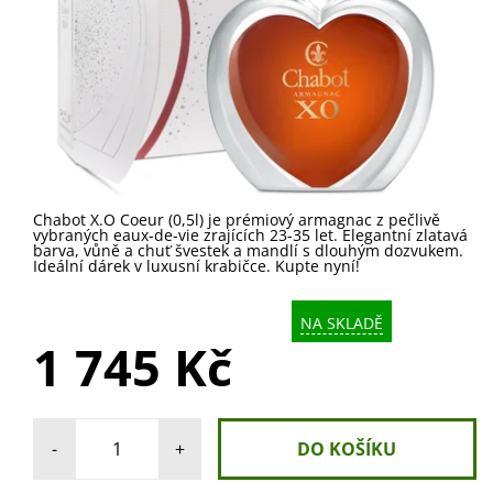
Chabot X.O Coeur (0,5l) je prémiový armagnac z pečlivě
vybraných eaux-de-vie zrajících 23-35 let. Elegantní zlatavá
barva, vůně a chuť švestek a mandlí s dlouhým dozvukem.
Ideální dárek v luxusní krabičce. Kupte nyní!
NA SKLADĚ
1 745 Kč
-
+