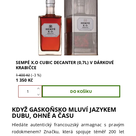
Sempé X.O Cubic Decanter 0,7l v dárkové krabičce.
Prémiový armagnac z nejlepších oblastí. Směs 10-
25 let starých destilátů s jantarovými odlesky....
SEMPÉ X.O CUBIC DECANTER (0,7L) V DÁRKOVÉ
KRABIČCE
1 400 Kč
(–3 %)
1 350 Kč
KDYŽ GASKOŇSKO MLUVÍ JAZYKEM
DUBU, OHNĚ A ČASU
Hledáte autentický francouzský armagnac s pravým
rodokmenem? Značku, která spojuje téměř 200 let