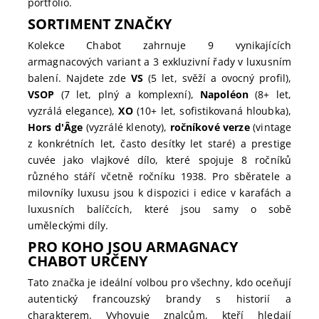
portfolio.
SORTIMENT ZNAČKY
Kolekce Chabot zahrnuje 9 vynikajících
armagnacových variant a 3 exkluzivní řady v luxusním
balení. Najdete zde
VS
(5 let, svěží a ovocný profil),
VSOP
(7 let, plný a komplexní),
Napoléon
(8+ let,
vyzrálá elegance),
XO
(10+ let, sofistikovaná hloubka),
Hors d'Âge
(vyzrálé klenoty),
ročníkové verze
(vintage
z konkrétních let, často desítky let staré) a prestige
cuvée jako vlajkové dílo, které spojuje 8 ročníků
různého stáří včetně ročníku 1938. Pro sběratele a
milovníky luxusu jsou k dispozici i edice v karafách a
luxusních balíčcích, které jsou samy o sobě
uměleckými díly.
PRO KOHO JSOU ARMAGNACY
CHABOT URČENY
Tato značka je ideální volbou pro všechny, kdo oceňují
autentický francouzský brandy s historií a
charakterem. Vyhovuje znalcům, kteří hledají