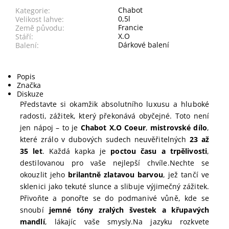
Chabot
Kategorie:
0,5l
Velikost lahve:
Francie
Země původu:
X.O
Stáří:
Dárkové balení
Balení:
Popis
Značka
Diskuze
Představte si okamžik absolutního luxusu a hluboké
radosti, zážitek, který překonává obyčejné. Toto není
jen nápoj – to je
Chabot X.O Coeur
,
mistrovské dílo
,
které zrálo v dubových sudech neuvěřitelných
23 až
35 let
. Každá kapka je
poctou času a trpělivosti
,
destilovanou pro vaše nejlepší chvíle.
Nechte se
okouzlit jeho
brilantně zlatavou barvou
, jež tančí ve
sklenici jako tekuté slunce a slibuje výjimečný zážitek.
Přivoňte a ponořte se do podmanivé vůně, kde se
snoubí
jemné tóny zralých švestek a křupavých
mandlí
, lákajíc vaše smysly.
Na jazyku rozkvete