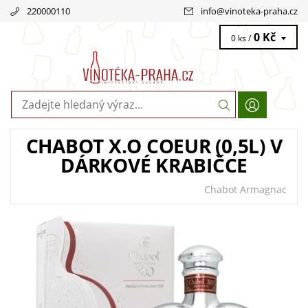
220000110
info
@
vinoteka-praha.cz
0 Kč
0 ks /
CHABOT X.O COEUR (0,5L) V
DÁRKOVÉ KRABIČCE
Chabot Armagnac