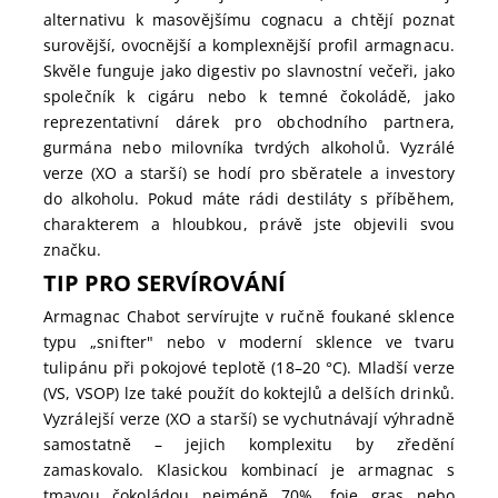
alternativu k masovějšímu cognacu a chtějí poznat
surovější, ovocnější a komplexnější profil armagnacu.
Skvěle funguje jako digestiv po slavnostní večeři, jako
společník k cigáru nebo k temné čokoládě, jako
reprezentativní dárek pro obchodního partnera,
gurmána nebo milovníka tvrdých alkoholů. Vyzrálé
verze (XO a starší) se hodí pro sběratele a investory
do alkoholu. Pokud máte rádi destiláty s příběhem,
charakterem a hloubkou, právě jste objevili svou
značku.
TIP PRO SERVÍROVÁNÍ
Armagnac Chabot servírujte v ručně foukané sklence
typu „snifter" nebo v moderní sklence ve tvaru
tulipánu při pokojové teplotě (18–20 °C). Mladší verze
(VS, VSOP) lze také použít do koktejlů a delších drinků.
Vyzrálejší verze (XO a starší) se vychutnávají výhradně
samostatně – jejich komplexitu by zředění
zamaskovalo. Klasickou kombinací je armagnac s
tmavou čokoládou nejméně 70%, foie gras nebo