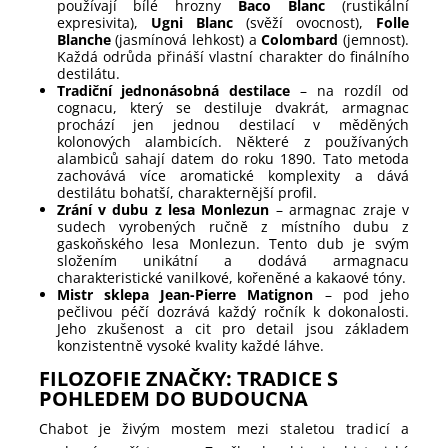
používají bílé hrozny
Baco Blanc
(rustikální
expresivita),
Ugni Blanc
(svěží ovocnost),
Folle
Blanche
(jasmínová lehkost) a
Colombard
(jemnost).
Každá odrůda přináší vlastní charakter do finálního
destilátu.
Tradiční jednonásobná destilace
– na rozdíl od
cognacu, který se destiluje dvakrát, armagnac
prochází jen jednou destilací v měděných
kolonových alambicích. Některé z používaných
alambiců sahají datem do roku 1890. Tato metoda
zachovává více aromatické komplexity a dává
destilátu bohatší, charakternější profil.
Zrání v dubu z lesa Monlezun
– armagnac zraje v
sudech vyrobených ručně z místního dubu z
gaskoňského lesa Monlezun. Tento dub je svým
složením unikátní a dodává armagnacu
charakteristické vanilkové, kořeněné a kakaové tóny.
Mistr sklepa Jean-Pierre Matignon
– pod jeho
pečlivou péčí dozrává každý ročník k dokonalosti.
Jeho zkušenost a cit pro detail jsou základem
konzistentně vysoké kvality každé láhve.
FILOZOFIE ZNAČKY: TRADICE S
POHLEDEM DO BUDOUCNA
Chabot je živým mostem mezi staletou tradicí a