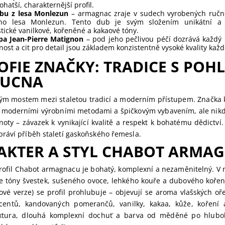
ohatší, charakternější profil.
ubu z lesa Monlezun
– armagnac zraje v sudech vyrobených ručn
ého lesa Monlezun. Tento dub je svým složením unikátní 
stické vanilkové, kořeněné a kakaové tóny.
pa Jean-Pierre Matignon
– pod jeho pečlivou péčí dozrává každý r
nost a cit pro detail jsou základem konzistentně vysoké kvality každ
OFIE ZNAČKY: TRADICE S POH
UCNA
vým mostem mezi staletou tradicí a moderním přístupem. Značka 
 s moderními výrobními metodami a špičkovým vybavením, ale nikdy
noty – závazek k vynikající kvalitě a respekt k bohatému dědictví
ráví příběh staletí gaskoňského řemesla.
AKTER A STYL CHABOT ARMA
rofil Chabot armagnacu je bohatý, komplexní a nezaměnitelný. V m
e tóny švestek, sušeného ovoce, lehkého kouře a dubového kořen
kové verze) se profil prohlubuje – objevují se aroma vlašských o
centů, kandovaných pomerančů, vanilky, kakaa, kůže, koření
xtura, dlouhá komplexní dochuť a barva od měděné po hlubok