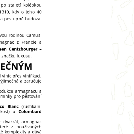
po staletí kolébkou
 1310, kdy o jeho 40
í a postupně budoval
ovou rodinou Camus.
magnac z Francie a
een Gentzbourger
–
í značku luxusu.
MEČNÝM
inic přes vinifikaci,
výjimečná a zaručuje
produkce armagnacu a
odmínky pro pěstování
co Blanc
(rustikální
hkost) a
Colombard
je dvakrát, armagnac
teré z používaných
ké komplexity a dává