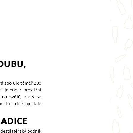
DUBU,
á spojuje téměř 200
í jméno z prestižní
 na světě
, který se
ňska – do kraje, kde
RADICE
destilatérský podnik