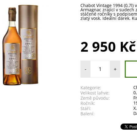
Chabot Vintage 1994 (0,7l) 
Armagnac zrající v sudech
stáčené ročníky s podpisem
zlatý vosk. Ideální dárek. K
2 950 Kč
-
+
C
Kategorie:
0
Velikost lahve:
F
Země původu:
1
Ročník:
X
Stáří:
D
Balení: