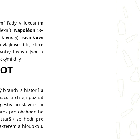
vní řady v luxusním
lexní),
Napoléon
(8+
 klenoty),
ročníkové
 vlajkové dílo, které
vníky luxusu jsou k
ckými díly.
BOT
 brandy s historií a
nacu a chtějí poznat
gestiv po slavnostní
dárek pro obchodního
starší) se hodí pro
rakterem a hloubkou,