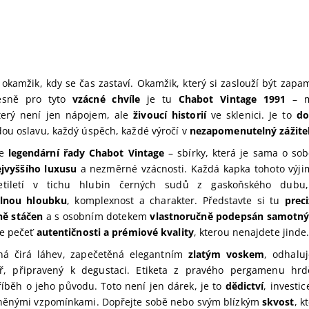
i okamžik, kdy se čas zastaví. Okamžik, který si zaslouží být zap
řesně pro tyto
vzácné chvíle
je tu
Chabot Vintage 1991
– mi
terý není jen nápojem, ale
živoucí historií
ve sklenici. Je to
do
ou oslavu, každý úspěch, každé výročí v
nezapomenutelný zážite
ce
legendární řady Chabot Vintage
– sbírky, která je sama o so
jvyššího luxusu
a nezměrné vzácnosti. Každá kapka tohoto vý
setiletí v tichu hlubin černých sudů z gaskoňského dubu
lnou hloubku
, komplexnost a charakter. Představte si tu
prec
ně stáčen
a s osobním dotekem
vlastnoručně podepsán samotn
je pečeť
autentičnosti a prémiové kvality
, kterou nenajdete jinde
ná čirá láhev, zapečetěná elegantním
zlatým voskem
, odhalu
tř, připravený k degustaci. Etiketa z pravého pergamenu hrd
říběh o jeho původu. Toto není jen dárek, je to
dědictví
, investi
něnými vzpomínkami. Dopřejte sobě nebo svým blízkým
skvost
, k