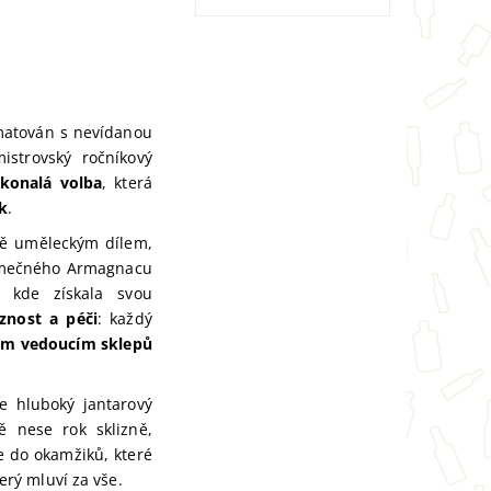
amatován s nevídanou
strovský ročníkový
konalá volba
, která
k
.
bě uměleckým dílem,
jimečného Armagnacu
, kde získala svou
iznost a péči
: každý
ým vedoucím sklepů
.
je hluboký jantarový
ě nese rok sklizně,
ce do okamžiků, které
terý mluví za vše.