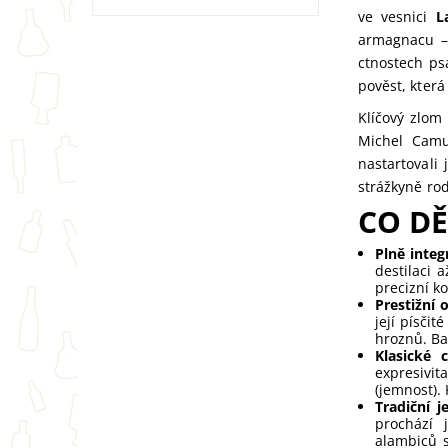
ve vesnici
L
armagnacu – 
ctnostech ps
pověst, která
Klíčový zlom
Michel Camu
nastartoval
strážkyně rod
CO D
Plně inte
destilaci 
precizní k
Prestižní
její písči
hroznů. Ba
Klasické 
expresivit
(jemnost). 
Tradiční 
prochází 
alambiců s