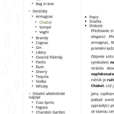
Bag in box
Destiláty
Armagnac
Popis
Značka
Chabot
Diskuze
Sempé
Představte s
Vaghi
elegancí. P
Brandy
armagnac, k
Cognac
Gin
promění každ
Likéry
Objevte srd
Ovocné Pálenky
Pastis
symbolem
ne
Rum
strávila de
Sherry
nepřekonate
Tequila
ročník je
ruč
Vodka
Chabot
, což 
Whisky
Ostatní alkoholické
Jeho nádher
nápoje
poklad uvni
Ciao Spritz
vyprávějící p
Fogoso
se stanou ce
Chandon Garden