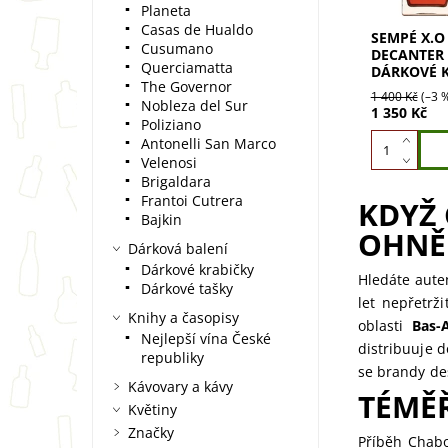
Planeta
Casas de Hualdo
SEMPÉ X.O
Cusumano
DECANTER (
Querciamatta
DÁRKOVÉ 
The Governor
1 400 Kč
(–3 
Nobleza del Sur
1 350 Kč
Poliziano
Antonelli San Marco
Velenosi
Brigaldara
Frantoi Cutrera
KDYŽ
Bajkin
OHNĚ
Dárková balení
Dárkové krabičky
Hledáte aute
Dárkové tašky
let nepřetrž
Knihy a časopisy
oblasti
Bas-
Nejlepší vína České
distribuuje 
republiky
se brandy des
Kávovary a kávy
TÉMĚŘ
Květiny
Značky
Příběh Chabo