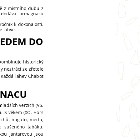
ě z místního dubu z
a dodává armagnacu
očník k dokonalosti.
é láhve.
LEDEM DO
kombinuje historický
 neztrácí ze zřetele
. Každá láhev Chabot
GNACU
ladších verzích (VS,
í. S věkem (XO, Hors
řechů, nugátu, medu,
 a sušeného tabáku.
ou jantarovou jsou