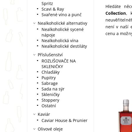
Spritz
Hledáte ně
Scavi & Ray
Collection
, 
Svařené víno a punč
neuvěřiteln
Nealkoholické alternativy
není v naší 
Nealkoholické sycené
cenu a možný
nápoje
Nealkoholická vína
Nealkoholické destiláty
Příslušenství
ROZLIŠOVAČE NA
SKLENIČKY
Chlaďáky
Pupitry
Sabrage
Sada na sýr
Skleničky
Stoppery
Ostatní
Sempé X.O 
0,7l v dárk
Kaviár
Prémiový a
Caviar House & Prunier
nejlepších 
25 let starý
Olivové oleje
jantarovými