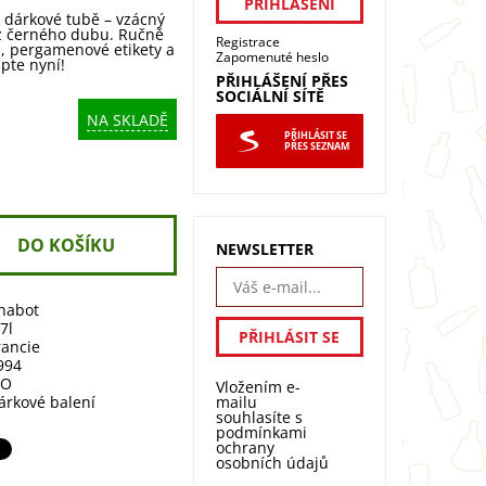
v dárkové tubě – vzácný
 z černého dubu. Ručně
Registrace
, pergamenové etikety a
Zapomenuté heslo
upte nyní!
PŘIHLÁŠENÍ PŘES
SOCIÁLNÍ SÍTĚ
NA SKLADĚ
PŘIHLÁSIT SE
PŘES SEZNAM
NEWSLETTER
habot
,7l
rancie
994
.O
Vložením e-
mailu
árkové balení
souhlasíte s
podmínkami
ochrany
osobních údajů