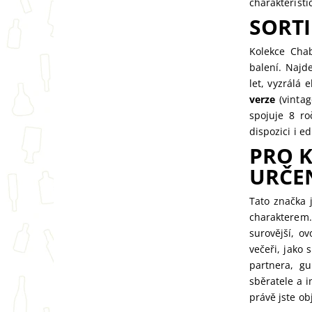
charakteristi
SORT
Kolekce Chab
balení. Najd
let, vyzrálá 
verze
(vintag
spojuje 8 ro
dispozici i e
PRO 
URČE
Tato značka 
charakterem.
surovější, o
večeři, jako
partnera, gu
sběratele a 
právě jste ob