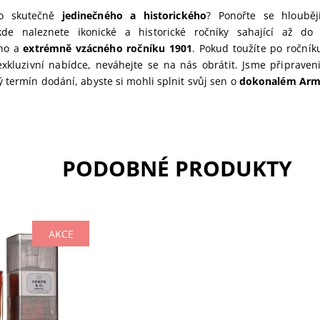
co skutečně
jedinečného a historického
? Ponořte se hloubě
kde naleznete ikonické a historické ročníky sahající až d
ého a
extrémně vzácného ročníku 1901
. Pokud toužíte po roční
exkluzivní nabídce, neváhejte se na nás obrátit. Jsme připraveni 
 termín dodání, abyste si mohli splnit svůj sen o
dokonalém Arm
PODOBNÉ PRODUKTY
AKCE
Cubic Decanter
ové krabičce.
rmagnac z
oblastí. Směs 10-
ch destilátů s
 odlesky....