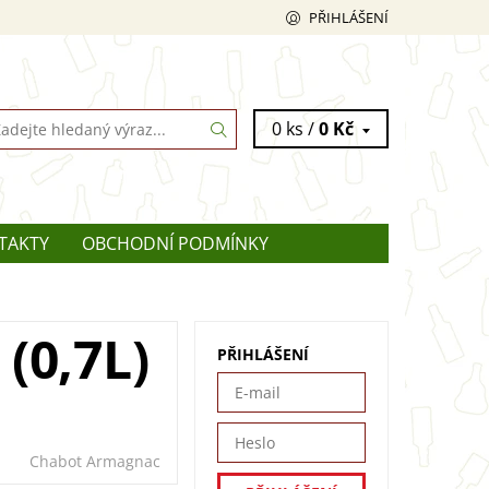
PŘIHLÁŠENÍ
0 ks /
0 Kč
TAKTY
OBCHODNÍ PODMÍNKY
(0,7L)
PŘIHLÁŠENÍ
Ě
Chabot Armagnac