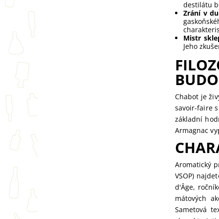
destilátu b
Zrání v d
gaskoňsk
charakteri
Mistr skle
Jeho zkuše
FILOZ
BUDO
Chabot je ži
savoir-faire
základní hod
Armagnac vyp
CHAR
Aromatický p
VSOP) najdet
d'Âge, roční
mátových ak
Sametová te