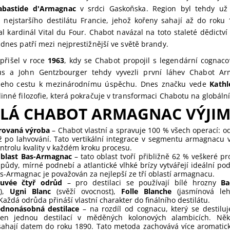
abastide d'Armagnac
v srdci Gaskoňska. Region byl tehdy už 
nejstaršího destilátu Francie, jehož kořeny sahají až do roku
al kardinál Vital du Four. Chabot navázal na toto staleté dědictv
 dnes patří mezi nejprestižnější ve světě brandy.
 přišel v roce
1963
, kdy se Chabot propojil s legendární cognac
s a John Gentzbourger tehdy vyvezli první láhev Chabot Ar
i jeho cestu k mezinárodnímu úspěchu. Dnes značku vede
Kathl
inné filozofie, která pokračuje v transformaci Chabotu na globáln
ĚLÁ CHABOT ARMAGNAC VÝJI
grovaná výroba
– Chabot vlastní a spravuje 100 % všech operací: od v
až po lahvování. Tato vertikální integrace v segmentu armagnacu 
ontrolu kvality v každém kroku procesu.
 oblast Bas-Armagnac
– tato oblast tvoří přibližně 62 % veškeré 
té půdy, mírné podnebí a atlantické vlhké brízy vytvářejí ideální p
s-Armagnac je považován za nejlepší ze tří oblastí armagnacu.
cuvée čtyř odrůd
– pro destilaci se používají bílé hrozny
Ba
a),
Ugni Blanc
(svěží ovocnost),
Folle Blanche
(jasmínová le
Každá odrůda přináší vlastní charakter do finálního destilátu.
jednonásobná destilace
– na rozdíl od cognacu, který se destilu
jen jednou destilací v měděných kolonových alambicích. Něk
ahají datem do roku 1890. Tato metoda zachovává více aromatic