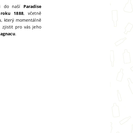
ji do naší
Paradise
o
roku 1888
, včetně
ku, který momentálně
zjistit pro vás jeho
agnacu
.