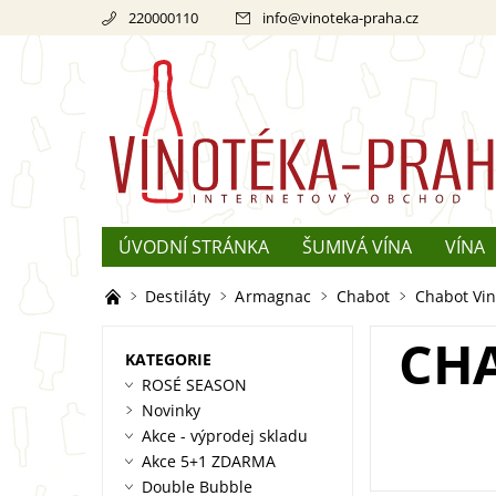
220000110
info
@
vinoteka-praha.cz
ÚVODNÍ STRÁNKA
ŠUMIVÁ VÍNA
VÍNA
REKLAMACE
O ŠAMPAŇSKÉM
Destiláty
Armagnac
Chabot
Chabot Vin
CHA
KATEGORIE
ROSÉ SEASON
Novinky
Akce - výprodej skladu
Akce 5+1 ZDARMA
Double Bubble