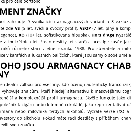
cké pro celé portfolio.
IMENT ZNAČKY
ot zahrnuje 9 vynikajících armagnacových variant a 3 exkluzi
ete zde
VS
(5 let, svěží a ovocný profil),
VSOP
(7 let, plný a komp
elegance),
XO
(10+ let, sofistikovaná hloubka),
Hors d'Âge
(vyzrálé
e z konkrétních let, často desítky let staré) a prestige cuvée jako
čníků různého stáří včetně ročníku 1938. Pro sběratele a milo
dice v karafách a luxusních balíčcích, které jsou samy o sobě uměle
KOHO JSOU ARMAGNACY CHA
NY
je ideální volbou pro všechny, kdo oceňují autentický francouzský
 Vyhovuje znalcům, kteří hledají alternativu k masovějšímu cog
vocnější a komplexnější profil armagnacu. Skvěle funguje jako di
 společník k cigáru nebo k temné čokoládě, jako reprezentativní 
rmána nebo milovníka tvrdých alkoholů. Vyzrálé verze (XO a 
investory do alkoholu. Pokud máte rádi destiláty s příběhem, cha
jevili svou značku.