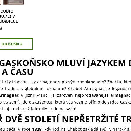
 CUBIC
0,7L) V
KRABIČCE
%)
 GASKOŇSKO MLUVÍ JAZYKEM 
 A ČASU
ntický francouzský armagnac s pravým rodokmenem? Značku, kter
ité tradice s globálním uznáním? Chabot Armagnac je legendárn
Armagnac
v jižní Francii a zároveň
nejprodávanější armagnac
do 96 zemí. Jde o zkušenost, která vás vezme přímo do srdce Gasko
tiluje déle než kdekoliv jinde na světě.
 DVĚ STOLETÍ NEPŘETRŽITÉ T
tu začal v roce
1828
, kdy rodina Chabot zakládá svůj vinařský a 