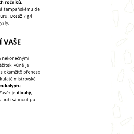
ch ročníků
,
dává šampaňskému de
uru. Dosáž 7 g/l
ysly.
Í VAŠE
 nekonečnými
ážitek. Vůně je
vás okamžitě přenese
kulaté mistrovské
eukalyptu
,
 Závěr je
dlouhý,
s nutí sáhnout po