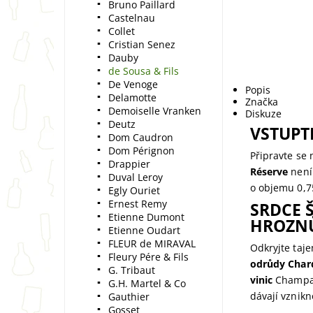
Bruno Paillard
Castelnau
Collet
Cristian Senez
Dauby
de Sousa & Fils
De Venoge
Popis
Delamotte
Značka
Demoiselle Vranken
Diskuze
Deutz
VSTUPT
Dom Caudron
Dom Pérignon
Připravte se 
Drappier
Réserve
není 
Duval Leroy
o objemu 0,75
Egly Ouriet
Ernest Remy
SRDCE 
Etienne Dumont
HROZN
Etienne Oudart
FLEUR de MIRAVAL
Odkryjte taje
Fleury Pére & Fils
odrůdy Char
G. Tribaut
vinic
Champagn
G.H. Martel & Co
dávají vznik
Gauthier
Gosset