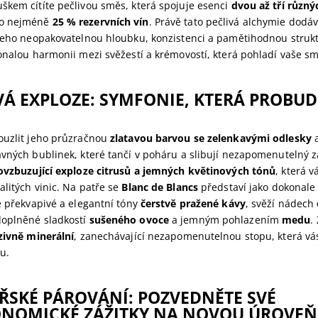
škem cítíte pečlivou směs, která spojuje esenci
dvou až tří různý
o nejméně
25 % rezervních vín
. Právě tato pečlivá alchymie do
 jeho neopakovatelnou hloubku, konzistenci a pamětihodnou strukt
onalou harmonii mezi svěžestí a krémovostí, která pohladí vaše sm
Á EXPLOZE: SYMFONIE, KTERÁ PROBUD
ouzlit jeho průzračnou
zlatavou barvou se zelenkavými odlesky
a
vných bublinek, které tančí v poháru a slibují nezapomenutelný z
povzbuzující exploze citrusů a jemných květinových tónů
, která 
litých vinic. Na patře se
Blanc de Blancs
představí jako dokonale 
e překvapivé a elegantní tóny
čerstvě pražené kávy
, svěží nádech
oplněné sladkostí
sušeného ovoce
a jemným pohlazením
medu
.
zivně minerální
, zanechávající nezapomenutelnou stopu, která vá
u.
ŘSKÉ PÁROVÁNÍ: POZVEDNĚTE SVÉ
NOMICKÉ ZÁŽITKY NA NOVOU ÚROVEŇ