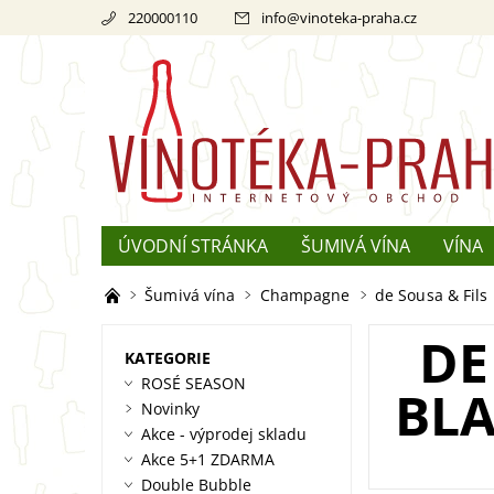
220000110
info
@
vinoteka-praha.cz
ÚVODNÍ STRÁNKA
ŠUMIVÁ VÍNA
VÍNA
REKLAMACE
O ŠAMPAŇSKÉM
Šumivá vína
Champagne
de Sousa & Fils
DE
KATEGORIE
ROSÉ SEASON
BLA
Novinky
Akce - výprodej skladu
Akce 5+1 ZDARMA
Double Bubble