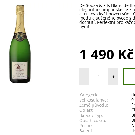
De Sousa & Fils Blanc de Bl
elegantní šampaňské se zl
citrusovo-květinovou vůní. 
medu a sušeného ovoce s d
dochutí. Perfektní pro každo
nyní!
1 490 Kč
-
+
d
Kategorie:
0
Velikost lahve:
F
Země původu:
C
Oblast:
B
Barva / Typ:
B
Obsah cukru:
N
Ročník:
H
Balení: