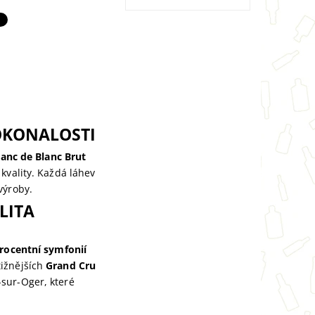
OKONALOSTI
lanc de Blanc Brut
kvality. Každá láhev
výroby.
LITA
rocentní symfonií
tižnějších
Grand Cru
sur-Oger, které