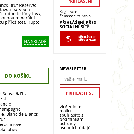
ancs Brut Réserve:
atavou barvou a
Registrace
Ochutnejte tóny kávy,
Zapomenuté heslo
louhou minerální
u příležitost. Kupte
PŘIHLÁŠENÍ PŘES
SOCIÁLNÍ SÍTĚ
PŘIHLÁSIT SE
PŘES SEZNAM
NA SKLADĚ
NEWSLETTER
e Sousa & Fils
,75l
rancie
Vložením e-
hampagne
mailu
ílé
,
Blanc de Blancs
souhlasíte s
podmínkami
rut
ochrany
eročníkové
osobních údajů
olá láhev