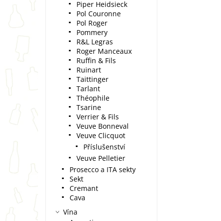
Piper Heidsieck
Pol Couronne
Pol Roger
Pommery
R&L Legras
Roger Manceaux
Ruffin & Fils
Ruinart
Taittinger
Tarlant
Théophile
Tsarine
Verrier & Fils
Veuve Bonneval
Veuve Clicquot
Příslušenství
Veuve Pelletier
Prosecco a ITA sekty
Sekt
Cremant
Cava
Vína