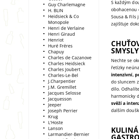
S každým dou
Guy Charlemagne
obohacenou 
H. BLIN
Heidsieck & Co
Sousa & Fils
Monopole
zajišťuje dok
Henri de Verlaine
Henri Giraud
Henriot
CHUŤOV
Huré Fréres
SMYSLY
Chapuy
Charles de Cazanove
Nechte se ok
Charles Heidsieck
řetízky neúna
Charles Joubert
intenzivní, 
Charles-Le-Bel
J.Charpentier
do sluncem za
J.M. Gremillet
dílo. Odhalít
Jacques Selosse
harmonicky d
Jacquesson
svěží a inten
Jeeper
dalším doušk
Joseph Perrier
Krug
L'Hoste
KULINÁ
Lanson
Larmandier-Bernier
GASTRO