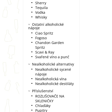
Sherry
Tequila
Vodka
Whisky
Ostatní alkoholické
nápoje
Ciao Spritz
Fogoso
Chandon Garden
Spritz
Scavi & Ray
Svařené víno a punč
Nealkoholické alternativy
Nealkoholické sycené
nápoje
Nealkoholická vína
Nealkoholické destiláty
Příslušenství
ROZLIŠOVAČE NA
SKLENIČKY
Chlaďáky
Pupitry