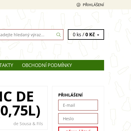
PŘIHLÁŠENÍ
0 ks /
0 Kč
TAKTY
OBCHODNÍ PODMÍNKY
NC DE
PŘIHLÁŠENÍ
0,75L)
de Sousa & Fils