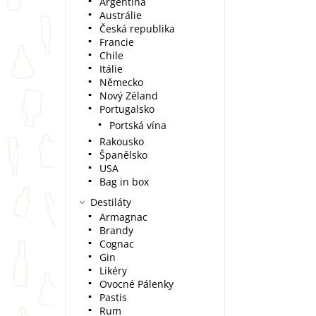
Argentina
Austrálie
Česká republika
Francie
Chile
Itálie
Německo
Nový Zéland
Portugalsko
Portská vína
Rakousko
Španělsko
USA
Bag in box
Destiláty
Armagnac
Brandy
Cognac
Gin
Likéry
Ovocné Pálenky
Pastis
Rum