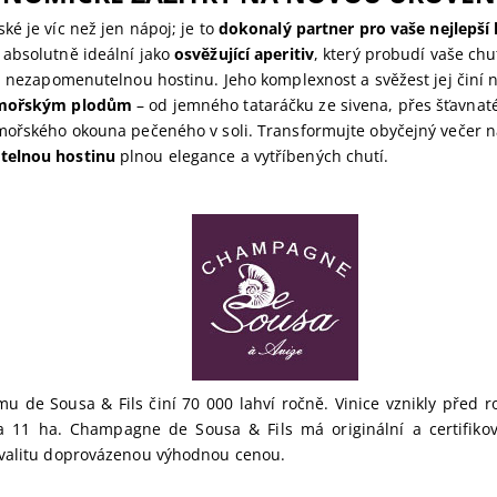
é je víc než jen nápoj; je to
dokonalý partner pro vaše nejlepší 
e absolutně ideální jako
osvěžující aperitiv
, který probudí vaše ch
na nezapomenutelnou hostinu. Jeho komplexnost a svěžest jej činí
mořským plodům
– od jemného tataráčku ze sivena, přes šťavnaté
mořského okouna pečeného v soli. Transformujte obyčejný večer n
elnou hostinu
plnou elegance a vytříbených chutí.
u de Sousa & Fils činí 70 000 lahví ročně. Vinice vznikly před 
ha 11 ha. Champagne de Sousa & Fils má originální a certifiko
valitu doprovázenou výhodnou cenou.