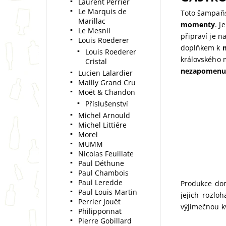
Laurent Perrier
Le Marquis de
Toto šampaňsk
Marillac
momenty
. J
Le Mesnil
připraví je 
Louis Roederer
doplňkem k
Louis Roederer
královského 
Cristal
nezapomenut
Lucien Lalardier
Mailly Grand Cru
Moët & Chandon
Příslušenství
Michel Arnould
Michel Littiére
Morel
MUMM
Nicolas Feuillate
Paul Déthune
Paul Chambois
Paul Leredde
Produkce dom
Paul Louis Martin
jejich rozlo
Perrier Jouët
výjimečnou k
Philipponnat
Pierre Gobillard