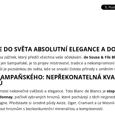
E DO SVĚTA ABSOLUTNÍ ELEGANCE A D
na zážitek, který předčí všechna vaše očekávání.
de Sousa & Fils B
jen šampaňské, je to projev mistrovství, tradice a nekompromisní 
l je pozvánkou do světa, kde se snoubí čistota přírody s uměním 
ŠAMPAŇSKÉHO: NEPŘEKONATELNÁ KVA
Ů
mství nekonečné svěžesti a elegance. Toto Blanc de Blancs je
stop
donnay
, pečlivě vybraných hroznů, které pocházejí z těch nejpres
e. Představte si úrodné půdy Avize, Oger, Cramant a Le Mesnil-
nout hroznům s bezkonkurenční mineralitou a komplexností.