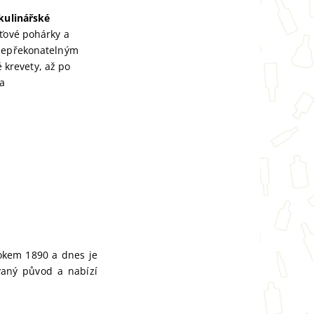
kulinářské
uťové pohárky a
 nepřekonatelným
 krevety, až po
a
rokem 1890 a dnes je
vaný původ a nabízí